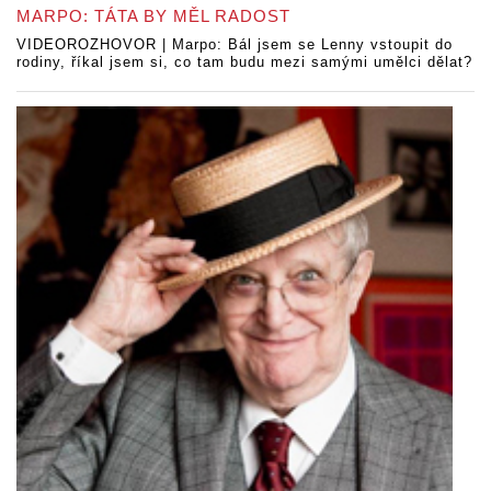
MARPO: TÁTA BY MĚL RADOST
VIDEOROZHOVOR | Marpo: Bál jsem se Lenny vstoupit do
rodiny, říkal jsem si, co tam budu mezi samými umělci dělat?