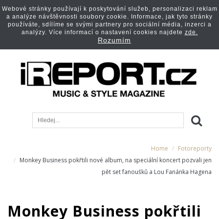
Webové stránky používají k poskytování služeb, personalizaci reklam
a analýze návštěvnosti soubory cookie. Informace, jak tyto stránky
používáte, sdílíme se svými partnery pro sociální média, inzerci a
analýzy. Více informací o nastavení cookies najdete
zde.
Rozumím
Home
Fotoreporty
Monkey Business pokřtili nové album, na speciální koncert pozvali jen
pět set fanoušků a Lou Fanánka Hagena
Monkey Business pokřtili