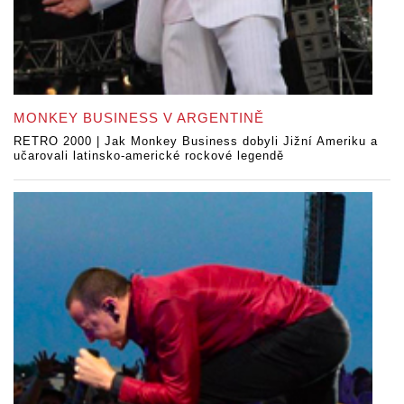
MONKEY BUSINESS V ARGENTINĚ
RETRO 2000 | Jak Monkey Business dobyli Jižní Ameriku a
učarovali latinsko-americké rockové legendě