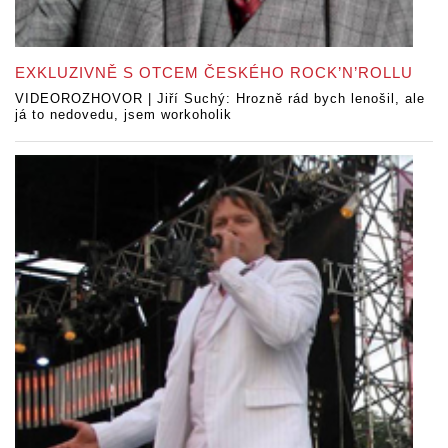
EXKLUZIVNĚ S OTCEM ČESKÉHO ROCK’N’ROLLU
VIDEOROZHOVOR | Jiří Suchý: Hrozně rád bych lenošil, ale
já to nedovedu, jsem workoholik