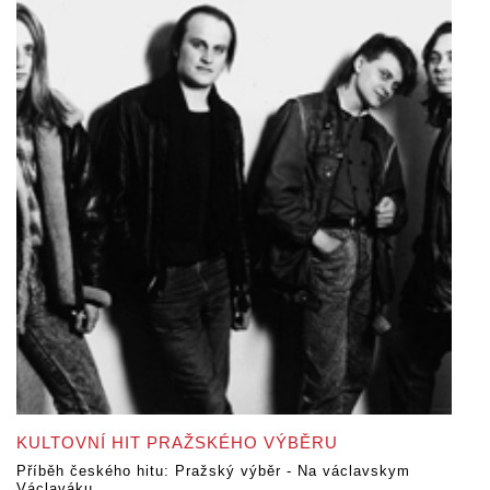
KULTOVNÍ HIT PRAŽSKÉHO VÝBĚRU
Příběh českého hitu: Pražský výběr - Na václavskym
Václaváku