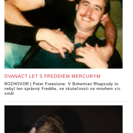
DVANÁCT LET S FREDDIEM MERCURYM
ROZHOVOR | Peter Freestone: V Bohemian Rhapsody to
nebyl ten správný Freddie, ve skutečnosti se mnohem víc
smál