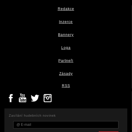
Redakce
Inzerce
Bannery
Loga
Partneři
Zásady
RSS
Zasílání hudebních novinek