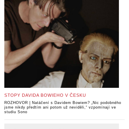
STOPY DAVIDA BOWIEHO V ČESKU
ROZHOVOR | Natáčení s Davidem Bowiem? „Nic podobného
jsme nikdy předtím ani potom už neviděli,“ vzpomínají ve
studiu Sono