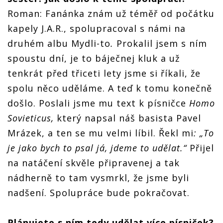
Roman: Fanánka znám už téměř od počátku
kapely J.A.R., spolupracoval s námi na
druhém albu Mydli-to
.
Prokalil jsem s ním
spoustu dní, je to báječnej kluk a už
tenkrát před třiceti lety jsme si říkali, že
spolu něco uděláme. A teď k tomu konečně
došlo. Poslali jsme mu text k písničce
Homo
Sovieticus,
který napsal náš basista Pavel
Mrázek, a ten se mu velmi líbil. Řekl mi
: „To
je jako bych to psal já, jdeme to udělat.“
Přijel
na natáčení skvěle připravenej a tak
nádherně to tam vysmrkl, že jsme byli
nadšení. Spolupráce bude pokračovat.
Plánujete s ním tedy udělat více písniček?