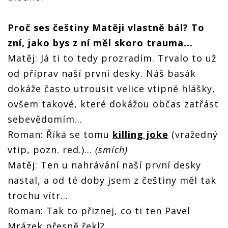
Proč ses češtiny Matěji vlastně bál? To
zní, jako bys z ní měl skoro trauma...
Matěj: Já ti to tedy prozradím. Trvalo to už
od příprav naší první desky. Náš basák
dokáže často utrousit velice vtipné hlášky,
ovšem takové, které dokážou občas zatřást
sebevědomím...
Roman: Říká se tomu
killing joke
(vražedný
vtip, pozn. red.)...
(smích)
Matěj: Ten u nahrávání naší první desky
nastal, a od té doby jsem z češtiny měl tak
trochu vítr...
Roman: Tak to přiznej, co ti ten Pavel
Mrázek přesně řekl?