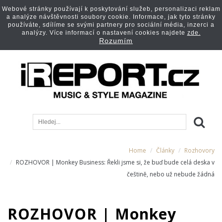
Webové stránky používají k poskytování služeb, personalizaci reklam
a analýze návštěvnosti soubory cookie. Informace, jak tyto stránky
používáte, sdílíme se svými partnery pro sociální média, inzerci a
analýzy. Více informací o nastavení cookies najdete
zde.
Rozumím
Home
Články
Rozhovory
ROZHOVOR | Monkey Business: Řekli jsme si, že buď bude celá deska v
češtině, nebo už nebude žádná
ROZHOVOR | Monkey