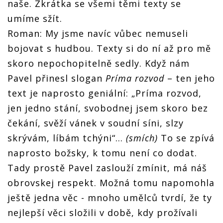
naše. Zkrátka se všemi těmi texty se
umíme sžít.
Roman: My jsme navíc vůbec nemuseli
bojovat s hudbou. Texty si do ní až pro mě
skoro nepochopitelně sedly. Když nám
Pavel přinesl slogan
Príma rozvod
– ten jeho
text je naprosto geniální: „Príma rozvod,
jen jedno stání, svobodnej jsem skoro bez
čekání, svěží vánek v soudní síni, slzy
skrývám, líbám tchýni“...
(smích)
To se zpívá
naprosto božsky, k tomu není co dodat.
Tady prostě Pavel zaslouží zmínit, má náš
obrovskej respekt. Možná tomu napomohla
ještě jedna věc - mnoho umělců tvrdí, že ty
nejlepší věci složili v době, kdy prožívali