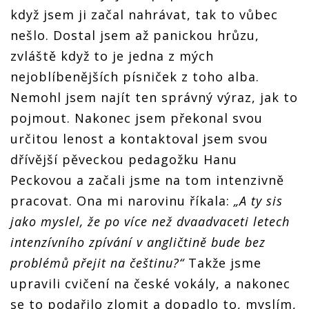
když jsem ji začal nahrávat, tak to vůbec
nešlo. Dostal jsem až panickou hrůzu,
zvláště když to je jedna z mých
nejoblíbenějších písniček z toho alba.
Nemohl jsem najít ten správný výraz, jak to
pojmout. Nakonec jsem překonal svou
určitou lenost a kontaktoval jsem svou
dřívější pěveckou pedagožku Hanu
Peckovou a začali jsme na tom intenzivně
pracovat. Ona mi narovinu říkala:
„A ty sis
jako myslel, že po více než dvaadvaceti letech
intenzívního zpívání v angličtině bude bez
problémů přejit na češtinu?“
Takže jsme
upravili cvičení na české vokály, a nakonec
se to podařilo zlomit a dopadlo to, myslím,