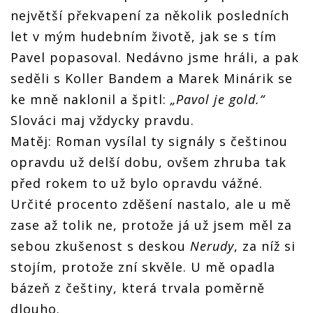
největší překvapení za několik posledních
let v mým hudebním životě, jak se s tím
Pavel popasoval. Nedávno jsme hráli, a pak
seděli s Koller Bandem a Marek Minárik se
ke mně naklonil a špitl:
„Pavol je gold.“
Slováci maj vždycky pravdu.
Matěj: Roman vysílal ty signály s češtinou
opravdu už delší dobu, ovšem zhruba tak
před rokem to už bylo opravdu vážné.
Určité procento zděšení nastalo, ale u mě
zase až tolik ne, protože já už jsem měl za
sebou zkušenost s deskou
Nerudy
, za níž si
stojím, protože zní skvěle. U mě opadla
bázeň z češtiny, která trvala poměrně
dlouho.