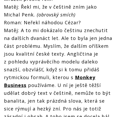
Matěj: Řekl mi, že v češtině zním jako
Michal Penk
. (obrovský smích)
Roman: Neřekl náhodou Cézar?
Matěj: A to mi dokázalo češtinu znechutit
na dalších dvanáct let. Ale to byla jen jedna
část problému. Myslím, že dalším oříškem
jsou kvalitní české texty. Angličtina je
z pohledu vyprávěcího modelu daleko
snazší, obzvlášť, když si k tomu přidáš
rytmickou formuli, kterou s
Monkey
Business
používáme. U ní je ještě těžší
udělat dobrý text v češtině, nemůže to být
banalita, jen tak prázdná slova, která se
sice rýmují a hezký zní. Pro nás je totiž
zásadní i obsah. A toho jsem se docela bál,