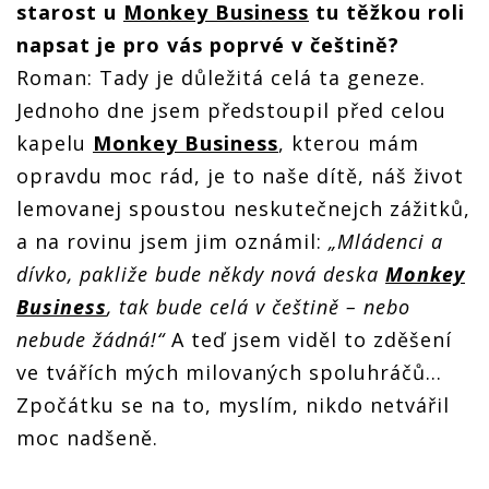
starost u
Monkey Business
tu těžkou roli
napsat je pro vás poprvé v češtině?
Roman: Tady je důležitá celá ta geneze.
Jednoho dne jsem předstoupil před celou
kapelu
Monkey Business
, kterou mám
opravdu moc rád, je to naše dítě, náš život
lemovanej spoustou neskutečnejch zážitků,
a na rovinu jsem jim oznámil:
„Mládenci a
dívko, pakliže bude někdy nová deska
Monkey
Business
, tak bude celá v češtině – nebo
nebude žádná!“
A teď jsem viděl to zděšení
ve tvářích mých milovaných spoluhráčů…
Zpočátku se na to, myslím, nikdo netvářil
moc nadšeně.