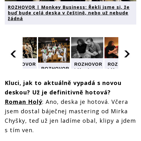
ROZHOVOR | Monkey Business: Řekli jsme si, že
buď bude celá deska v češtině, nebo už nebude
žádná
ROZHOVOR
ROZHOVOR
ROZHOVOR
R
ROZHOVOR
| Monkey
| Monkey
| Monkey
| Monkey
Business:
Business:
Business:
Business:
Řekli jsme
Řekli jsme
Řekli jsme
Kluci, jak to aktuálně vypadá s novou
Řekli jsme
si, že buď
si, že buď
si, že buď
deskou? Už je definitivně hotová?
si, že buď
bude celá
bude celá
bude celá
bude celá
deska v
deska v
deska v
Roman Holý
: Ano, deska je hotová. Včera
deska v
češtině,
češtině,
češtině,
češtině,
nebo už
nebo už
nebo už
jsem dostal báječnej mastering od Mirka
nebo už
nebude
nebude
nebude
Chyšky, teď už jen ladíme obal, klipy a jdem
nebude
žádná
žádná
žádná
žádná
s tím ven.