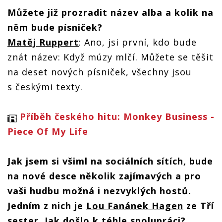
Můžete již prozradit název alba a kolik na
něm bude písniček?
Matěj Ruppert
: Ano, jsi první, kdo bude
znát název: Když múzy mlčí. Můžete se těšit
na deset nových písniček, všechny jsou
s českými texty.
Příběh českého hitu: Monkey Business -
Piece Of My Life
Jak jsem si všiml na sociálních sítích, bude
na nové desce několik zajímavých a pro
vaši hudbu možná i nezvyklých hostů.
Jedním z nich je
Lou Fanánek Hagen
ze Tří
sester. Jak došlo k téhle spolupráci?