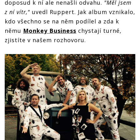
doposud k ní ale nenašli odvahu.
"Měl jsem
z ní vítr,"
uvedl Ruppert. Jak album vznikalo,
kdo všechno se na něm podílel a zda k
němu
Monkey Business
chystají turné,
zjistíte v našem rozhovoru.