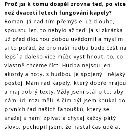
Proč jsi k tomu dospěl zrovna teď, po více
než dvaceti letech fungování kapely?
Roman: Já nad tím přemýšlel už dlouho,
spoustu let, to nebylo až teď. Já si zkrátka
už před dlouhou dobou uvědomil a myslím
si to pořád, že pro naši hudbu bude čeština
lepší a daleko více může vystihnout, to, co
vlastně chceme říct. Hudba nejsou jen
akordy a noty, s hudbou je spojený i nějaký
postoj. Mám rád kapely, který dobře hrajou
a maj dobrý texty. Vždy jsem stál o to, aby
nám lidi rozuměli. A čím dýl jsem koukal do
prvních řad našich fanoušků, který se
snažej s námí zpívat a chytaj každý pátý
slovo, pochopil jsem, že nastal čas udělat