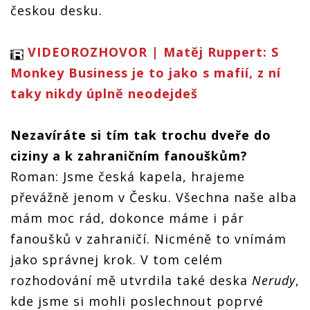
českou desku.
VIDEOROZHOVOR | Matěj Ruppert: S
Monkey Business je to jako s mafií, z ní
taky nikdy úplně neodejdeš
Nezavíráte si tím tak trochu dveře do
ciziny a k zahraničním fanouškům?
Roman: Jsme česká kapela, hrajeme
převážně jenom v Česku. Všechna naše alba
mám moc rád, dokonce máme i pár
fanoušků v zahraničí. Nicméně to vnímám
jako správnej krok. V tom celém
rozhodování mě utvrdila také deska
Nerudy
,
kde jsme si mohli poslechnout poprvé