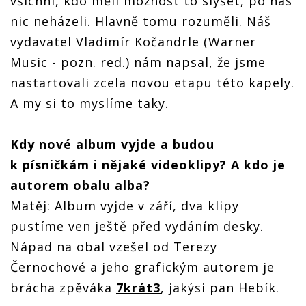
všichni, kdo měli možnost to slyšet, po nás
nic neházeli. Hlavně tomu rozuměli. Náš
vydavatel Vladimír Kočandrle (Warner
Music - pozn. red.) nám napsal, že jsme
nastartovali zcela novou etapu této kapely.
A my si to myslíme taky.
Kdy nové album vyjde a budou
k písničkám i nějaké videoklipy? A kdo je
autorem obalu alba?
Matěj: Album vyjde v září, dva klipy
pustíme ven ještě před vydáním desky.
Nápad na obal vzešel od Terezy
Černochové a jeho grafickým autorem je
brácha zpěváka
7krát3
, jakýsi pan Hebík.