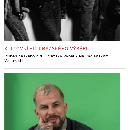
KULTOVNÍ HIT PRAŽSKÉHO VÝBĚRU
Příběh českého hitu: Pražský výběr - Na václavskym
Václaváku