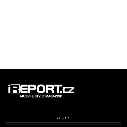
ŽEBŘÍK