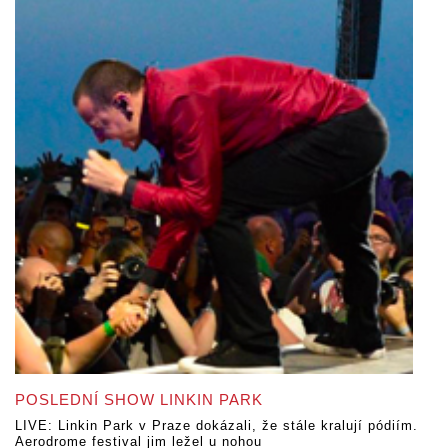
POSLEDNÍ SHOW LINKIN PARK
LIVE: Linkin Park v Praze dokázali, že stále kralují pódiím.
Aerodrome festival jim ležel u nohou