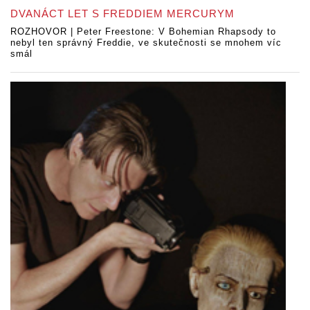
DVANÁCT LET S FREDDIEM MERCURYM
ROZHOVOR | Peter Freestone: V Bohemian Rhapsody to
nebyl ten správný Freddie, ve skutečnosti se mnohem víc
smál