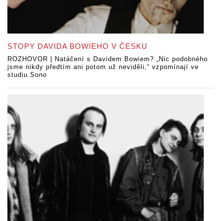
STOPY DAVIDA BOWIEHO V ČESKU
ROZHOVOR | Natáčení s Davidem Bowiem? „Nic podobného
jsme nikdy předtím ani potom už neviděli,“ vzpomínají ve
studiu Sono