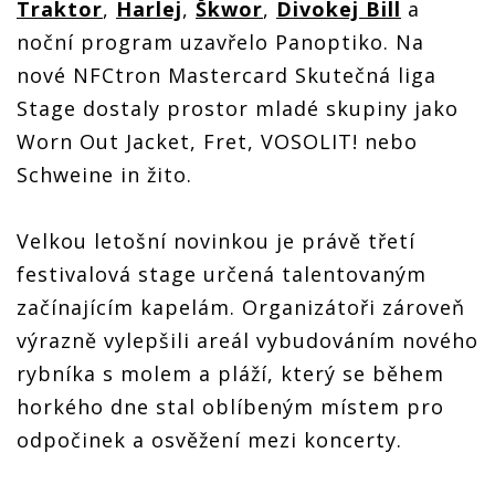
Traktor
,
Harlej
,
Škwor
,
Divokej Bill
a
noční program uzavřelo Panoptiko. Na
nové NFCtron Mastercard Skutečná liga
Stage dostaly prostor mladé skupiny jako
Worn Out Jacket, Fret, VOSOLIT! nebo
Schweine in žito.
Velkou letošní novinkou je právě třetí
festivalová stage určená talentovaným
začínajícím kapelám. Organizátoři zároveň
výrazně vylepšili areál vybudováním nového
rybníka s molem a pláží, který se během
horkého dne stal oblíbeným místem pro
odpočinek a osvěžení mezi koncerty.