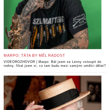
MARPO: TÁTA BY MĚL RADOST
VIDEOROZHOVOR | Marpo: Bál jsem se Lenny vstoupit do
rodiny, říkal jsem si, co tam budu mezi samými umělci dělat?