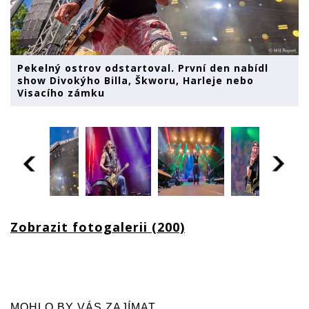
Pekelný ostrov odstartoval. První den nabídl
show Divokýho Billa, Škworu, Harleje nebo
Visacího zámku
Zobrazit fotogalerii (200)
MOHLO BY VÁS ZAJÍMAT