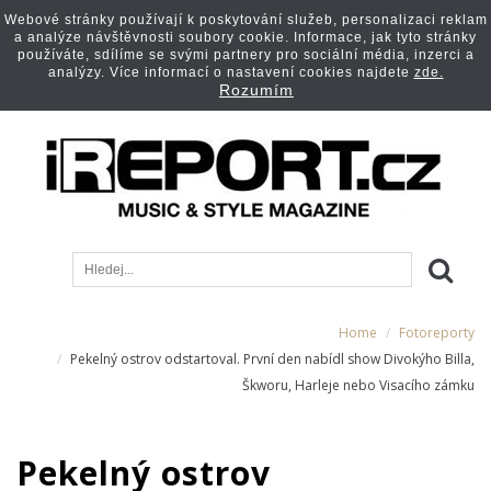
Webové stránky používají k poskytování služeb, personalizaci reklam
a analýze návštěvnosti soubory cookie. Informace, jak tyto stránky
používáte, sdílíme se svými partnery pro sociální média, inzerci a
analýzy. Více informací o nastavení cookies najdete
zde.
Rozumím
Home
Fotoreporty
Pekelný ostrov odstartoval. První den nabídl show Divokýho Billa,
Škworu, Harleje nebo Visacího zámku
Pekelný ostrov