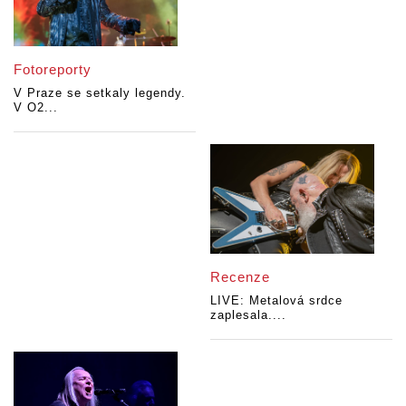
Fotoreporty
V Praze se setkaly legendy.
V O2...
Recenze
LIVE: Metalová srdce
zaplesala....