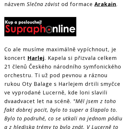
názvem
Slečna závist
od formace
Arakain
.
Co ale musíme maximálně vypíchnout, je
koncert
Harlej
. Kapela si přizvala celkem
21 členů Českého národního symfonického
orchestru. Ti už pod pevnou a ráznou
rukou Oty Balage s Harlejem drtili smyčce
ve vyprodané Lucerně, kde loni slavili
dvaadvacet let na scéně.
"Měl jsem z toho
fakt dobrej pocit, bylo to super a šlapalo to.
Bylo to podruhé, co se utkali na jednom pódiu
a z hlediska trémy to bylo znát. V Lucerně to