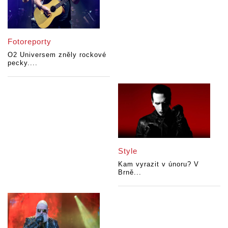
Fotoreporty
O2 Universem zněly rockové
pecky....
Style
Kam vyrazit v únoru? V
Brně...