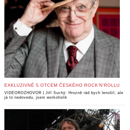
EXKLUZIVNĚ S OTCEM ČESKÉHO ROCK’N’ROLLU
VIDEOROZHOVOR | Jiří Suchý: Hrozně rád bych lenošil, ale
já to nedovedu, jsem workoholik