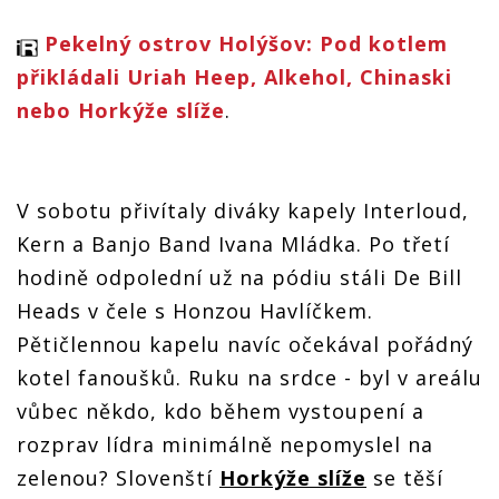
Pekelný ostrov Holýšov: Pod kotlem
přikládali Uriah Heep, Alkehol, Chinaski
nebo Horkýže slíže
.
V sobotu přivítaly diváky kapely Interloud,
Kern a Banjo Band Ivana Mládka. Po třetí
hodině odpolední už na pódiu stáli De Bill
Heads v čele s Honzou Havlíčkem.
Pětičlennou kapelu navíc očekával pořádný
kotel fanoušků. Ruku na srdce - byl v areálu
vůbec někdo, kdo během vystoupení a
rozprav lídra minimálně nepomyslel na
zelenou? Slovenští
Horkýže slíže
se těší