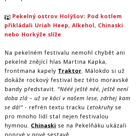
Pekelný ostrov Holýšov: Pod kotlem
přikládali Uriah Heep, Alkehol, Chinaski
nebo Horkýže slíže
Na pekelném festivalu nemohl chybět ani
pekelně znějící hlas Martina Kapka,
frontmana kapely
Traktor
. Málokdo si už
dokáže rockový festival bez této moravské
bandy představit.
"Nééé ještě néé, ještě není
doba zlá – už se kácí v našem lese, zdrhej kam
se dá!"
- refrén textu tracku
Letokruhy
se
pro mnoho lidí stal nejen festivalou
hymnou.
Chinaski
se na Pekelňáku ukázali
poprvé v nové sestavě.