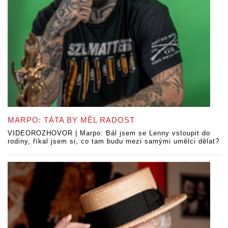
MARPO: TÁTA BY MĚL RADOST
VIDEOROZHOVOR | Marpo: Bál jsem se Lenny vstoupit do
rodiny, říkal jsem si, co tam budu mezi samými umělci dělat?