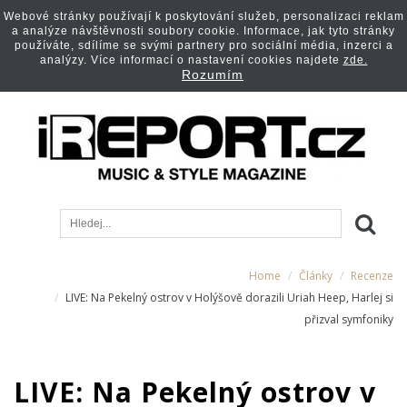
Webové stránky používají k poskytování služeb, personalizaci reklam
a analýze návštěvnosti soubory cookie. Informace, jak tyto stránky
používáte, sdílíme se svými partnery pro sociální média, inzerci a
analýzy. Více informací o nastavení cookies najdete
zde.
Rozumím
Home
Články
Recenze
LIVE: Na Pekelný ostrov v Holýšově dorazili Uriah Heep, Harlej si
přizval symfoniky
LIVE: Na Pekelný ostrov v