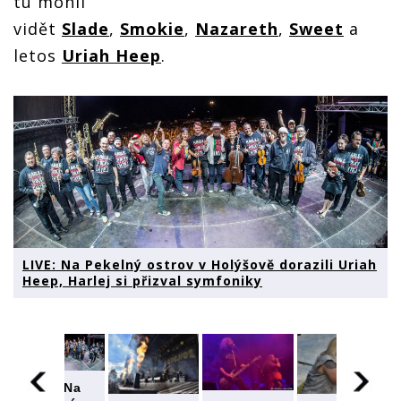
tu mohli
vidět
Slade
,
Smokie
,
Nazareth
,
Sweet
a
letos
Uriah Heep
.
LIVE: Na Pekelný ostrov v Holýšově dorazili Uriah
Heep, Harlej si přizval symfoniky
LIVE: Na