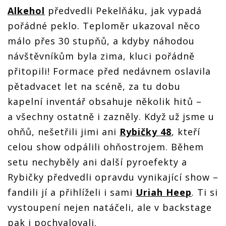
Alkehol
předvedli Pekelňáku, jak vypadá
pořádné peklo. Teploměr ukazoval něco
málo přes 30 stupňů, a kdyby náhodou
návštěvníkům byla zima, kluci pořádně
přitopili! Formace před nedávnem oslavila
pětadvacet let na scéně, za tu dobu
kapelní inventář obsahuje několik hitů –
a všechny ostatně i zazněly. Když už jsme u
ohňů, nešetřili jimi ani
Rybičky 48
, kteří
celou show odpálili ohňostrojem. Během
setu nechyběly ani další pyroefekty a
Rybičky předvedli opravdu vynikající show –
fandili jí a přihlíželi i sami
Uriah Heep
. Ti si
vystoupení nejen natáčeli, ale v backstage
pak i pochvalovali.