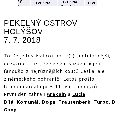
Pekelný
LIVE: Na
LIVE: Na
LIVE: Na
ostrov v
Pekelný
Pekelný
Pekelný
Holýšově
ostrov v
ostrov v
ostrov v
dorazili
Holýšově
Holýšově
Holýšově
Uriah
dorazili
PEKELNÝ OSTROV
dorazili
dorazili
Heep,
Uriah
Uriah
Uriah
Harlej si
HOLÝŠOV
Heep,
Heep,
Heep,
přizval
Harlej si
Harlej si
Harlej si
7. 7. 2018
symfoniky
přizval
přizval
přizval
symfoniky
symfoniky
symfoniky
To, že je festival rok od ro(c)ku oblíbenější,
dokazuje i fakt, že se sem sjíždějí nejen
fanoušci z nejrůznějších koutů Česka, ale i
z německého pohraničí. Letos prošlo
branami areálu přes 11 tisíc fanoušků.
První den zahráli
Arakain
a
Lucie
Bílá
,
Komunál
,
Doga
,
Trautenberk
,
Turbo
,
Gang