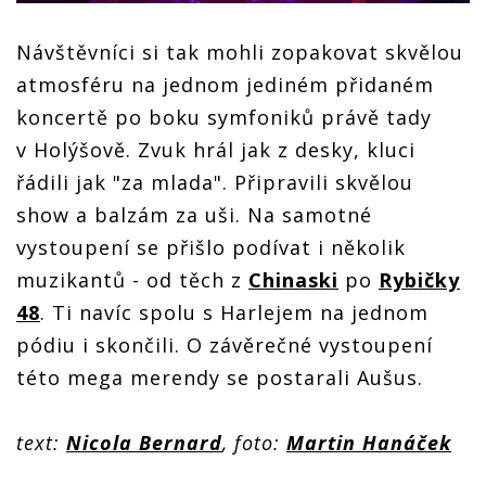
Návštěvníci si tak mohli zopakovat skvělou
atmosféru na jednom jediném přidaném
koncertě po boku symfoniků právě tady
v Holýšově. Zvuk hrál jak z desky, kluci
řádili jak "za mlada". Připravili skvělou
show a balzám za uši. Na samotné
vystoupení se přišlo podívat i několik
muzikantů - od těch z
Chinaski
po
Rybičky
48
. Ti navíc spolu s Harlejem na jednom
pódiu i skončili. O závěrečné vystoupení
této mega merendy se postarali Aušus.
text:
Nicola Bernard
, foto:
Martin Hanáček