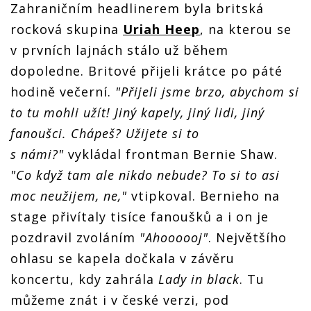
Zahraničním headlinerem byla britská
rocková skupina
Uriah Heep
, na kterou se
v prvních lajnách stálo už během
dopoledne. Britové přijeli krátce po páté
hodině večerní.
"Přijeli jsme brzo, abychom si
to tu mohli užít! Jiný kapely, jiný lidi, jiný
fanoušci. Chápeš? Užijete si to
s námi?"
vykládal frontman Bernie Shaw.
"Co když tam ale nikdo nebude? To si to asi
moc neužijem, ne,"
vtipkoval. Bernieho na
stage přivítaly tisíce fanoušků a i on je
pozdravil zvoláním
"Ahoooooj"
. Největšího
ohlasu se kapela dočkala v závěru
koncertu, kdy zahrála
Lady in black
. Tu
můžeme znát i v české verzi, pod