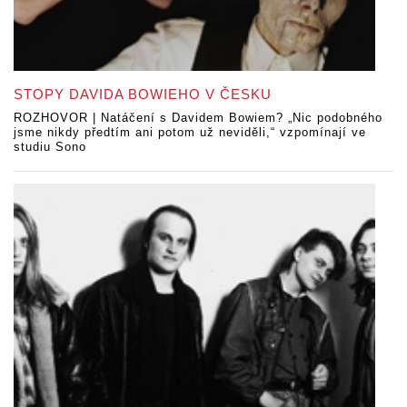
STOPY DAVIDA BOWIEHO V ČESKU
ROZHOVOR | Natáčení s Davidem Bowiem? „Nic podobného
jsme nikdy předtím ani potom už neviděli,“ vzpomínají ve
studiu Sono