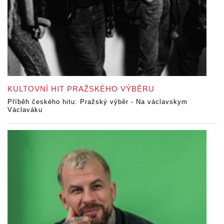
KULTOVNÍ HIT PRAŽSKÉHO VÝBĚRU
Příběh českého hitu: Pražský výběr - Na václavskym
Václaváku