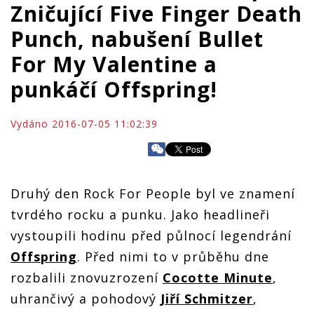
Zničující Five Finger Death
Punch, nabušení Bullet
For My Valentine a
punkáčí Offspring!
Vydáno 2016-07-05 11:02:39
Druhý den Rock For People byl ve znamení
tvrdého rocku a punku. Jako headlineři
vystoupili hodinu před půlnocí legendrání
Offspring
. Před nimi to v průběhu dne
rozbalili znovuzrození
Cocotte Minute
,
uhrančivý a pohodový
Jiří Schmitzer
,