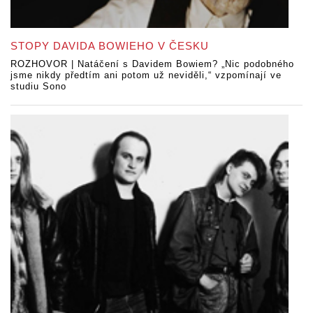
STOPY DAVIDA BOWIEHO V ČESKU
ROZHOVOR | Natáčení s Davidem Bowiem? „Nic podobného
jsme nikdy předtím ani potom už neviděli,“ vzpomínají ve
studiu Sono