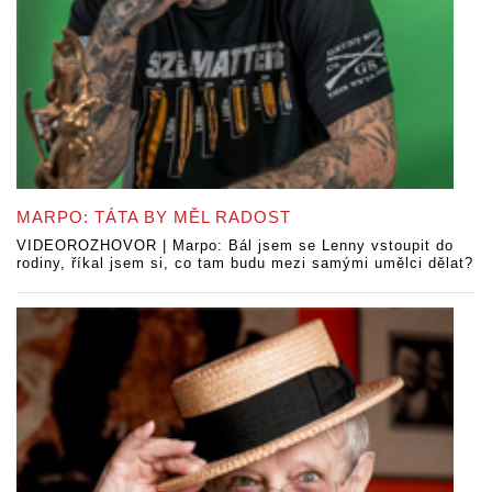
MARPO: TÁTA BY MĚL RADOST
VIDEOROZHOVOR | Marpo: Bál jsem se Lenny vstoupit do
rodiny, říkal jsem si, co tam budu mezi samými umělci dělat?