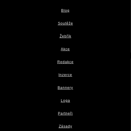
Blog
Soutěže
Žebřík
Akce
Redakce
Inzerce
Bannery
Loga
Partneři
Zásady