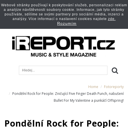
Webové stránky používají k poskytování služeb, personalizaci reklam
a analýze návštěvnosti soubory cookie. Informace, jak tyto stránky
používáte, sdílíme se svými partnery pro sociální média, inzerci a
analýzy. Více informací o nastavení cookies najdete
zde.
Rozumím
Home
Fotoreporty
Pondělní Rock for People: Zničující Five Finger Death Punch, nabušení
Bullet For My Valentine a punkáčí Offspring!
Pondělní Rock for People: