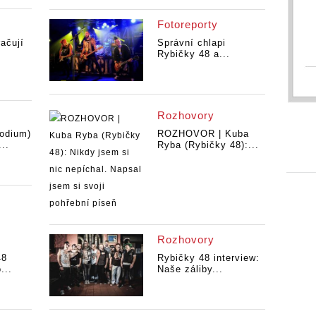
Fotoreporty
ačují
Správní chlapi
Rybičky 48 a...
Rozhovory
odium)
ROZHOVOR | Kuba
..
Ryba (Rybičky 48):...
Rozhovory
48
Rybičky 48 interview:
...
Naše záliby...