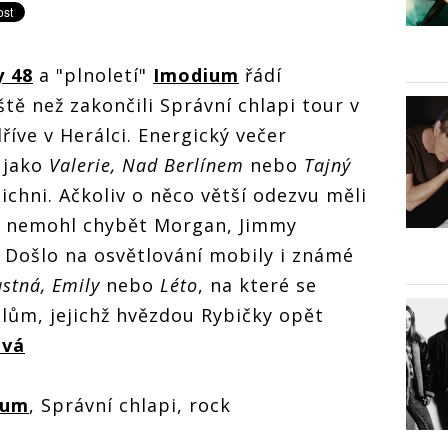
y 48
a "plnoletí"
Imodium
řádí
tě než zakončili Správní chlapi tour v
říve v Herálci. Energický večer
y jako
Valerie, Nad Berlínem
nebo
Tajný
šichni. Ačkoliv o něco větší odezvu měli
u nemohl chybět Morgan, Jimmy
 Došlo na osvětlování mobily i známé
stná, Emily
nebo
Léto
, na které se
valům, jejichž hvězdou Rybičky opět
ová
ium
, Správní chlapi, rock