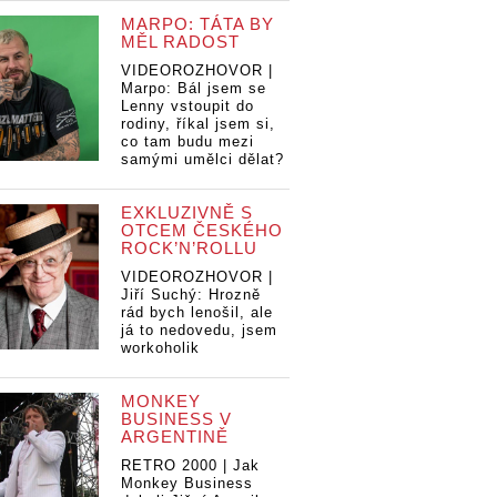
MARPO: TÁTA BY
MĚL RADOST
VIDEOROZHOVOR |
Marpo: Bál jsem se
Lenny vstoupit do
rodiny, říkal jsem si,
co tam budu mezi
samými umělci dělat?
EXKLUZIVNĚ S
OTCEM ČESKÉHO
ROCK’N’ROLLU
VIDEOROZHOVOR |
Jiří Suchý: Hrozně
rád bych lenošil, ale
já to nedovedu, jsem
workoholik
MONKEY
BUSINESS V
ARGENTINĚ
RETRO 2000 | Jak
Monkey Business