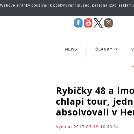
Webové stránky používají k poskytování služeb, personalizaci reklam a 
NEWS
ČLÁNKY
V
Rybičky 48 a Im
chlapi tour, jed
absolvovali v He
Vydáno 2017-03-19 10:40:04