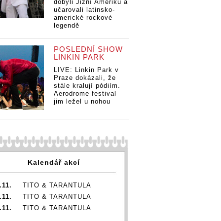
dobyli Jižní Ameriku a
učarovali latinsko-
americké rockové
legendě
POSLEDNÍ SHOW
LINKIN PARK
LIVE: Linkin Park v
Praze dokázali, že
stále kralují pódiím.
Aerodrome festival
jim ležel u nohou
Kalendář akcí
.11.
TITO & TARANTULA
.11.
TITO & TARANTULA
.11.
TITO & TARANTULA