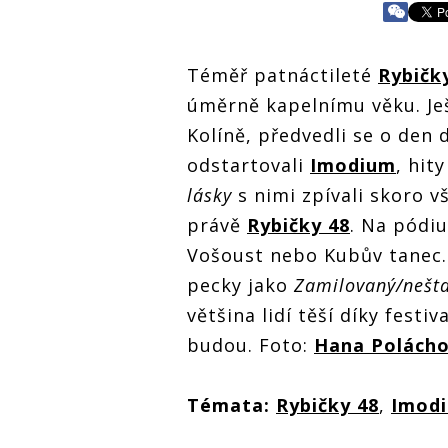
Téměř patnáctileté
Rybičk
úměrně kapelnímu věku. Ješ
Kolíně, předvedli se o den d
odstartovali
Imodium
, hit
lásky
s nimi zpívali skoro v
právě
Rybičky 48
. Na pódi
Vošoust nebo Kubův tanec.
pecky jako
Zamilovaný/nešta
většina lidí těší díky festi
budou. Foto:
Hana Polách
Témata:
Rybičky 48
,
Imod