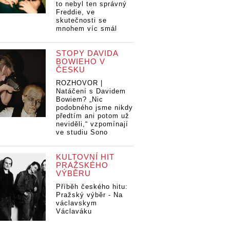
to nebyl ten správný
Freddie, ve
skutečnosti se
mnohem víc smál
STOPY DAVIDA
BOWIEHO V
ČESKU
ROZHOVOR |
Natáčení s Davidem
Bowiem? „Nic
podobného jsme nikdy
předtím ani potom už
neviděli,“ vzpomínají
ve studiu Sono
KULTOVNÍ HIT
PRAŽSKÉHO
VÝBĚRU
Příběh českého hitu:
Pražský výběr - Na
václavskym
Václaváku