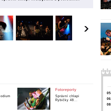
Fotoreporty
05
modium
Správní chlapi
06
.
Rybičky 48...
08