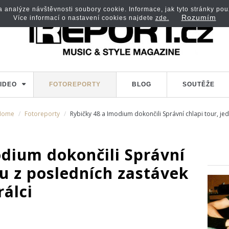
analýze návštěvnosti soubory cookie. Informace, jak tyto stránky použí
Rozumím
Více informací o nastavení cookies najdete
zde.
IDEO
FOTOREPORTY
BLOG
SOUTĚŽE
Home
Fotoreporty
Rybičky 48 a Imodium dokončili Správní chlapi tour, je
odium dokončili Správní
nu z posledních zastávek
rálci