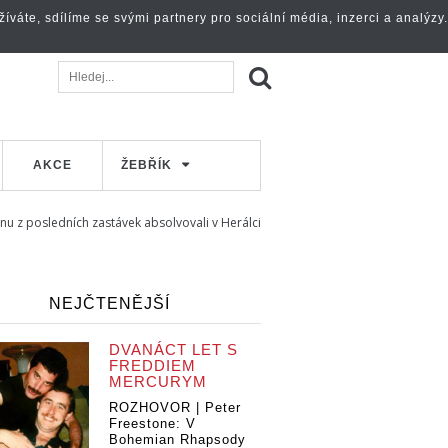
váte, sdílíme se svými partnery pro sociální média, inzerci a analýzy.
AKCE
ŽEBŘÍK
dnu z posledních zastávek absolvovali v Herálci
NEJČTENĚJŠÍ
DVANÁCT LET S
FREDDIEM
MERCURYM
ROZHOVOR | Peter
Freestone: V
Bohemian Rhapsody