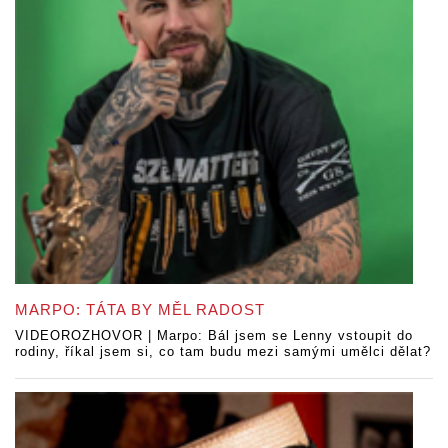
MARPO: TÁTA BY MĚL RADOST
VIDEOROZHOVOR | Marpo: Bál jsem se Lenny vstoupit do
rodiny, říkal jsem si, co tam budu mezi samými umělci dělat?