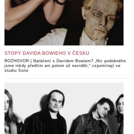
STOPY DAVIDA BOWIEHO V ČESKU
ROZHOVOR | Natáčení s Davidem Bowiem? „Nic podobného
jsme nikdy předtím ani potom už neviděli,“ vzpomínají ve
studiu Sono