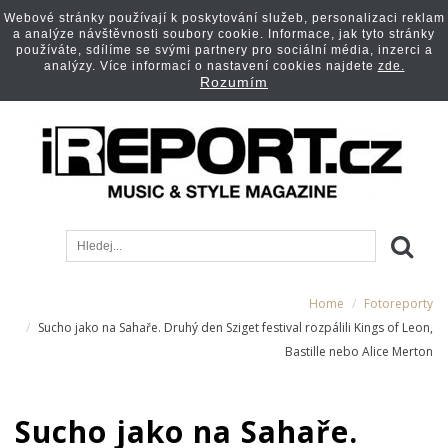
Webové stránky používají k poskytování služeb, personalizaci reklam
a analýze návštěvnosti soubory cookie. Informace, jak tyto stránky
používáte, sdílíme se svými partnery pro sociální média, inzerci a
analýzy. Více informací o nastavení cookies najdete
zde.
Rozumím
Home
Fotoreporty
Sucho jako na Sahaře. Druhý den Sziget festival rozpálili Kings of Leon,
Bastille nebo Alice Merton
Sucho jako na Sahaře.