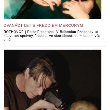
DVANÁCT LET S FREDDIEM MERCURYM
ROZHOVOR | Peter Freestone: V Bohemian Rhapsody to
nebyl ten správný Freddie, ve skutečnosti se mnohem víc
smál