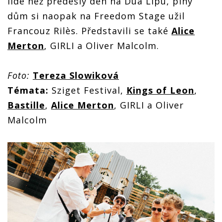
lidé než předešlý den na Dua Lipu, plný
dům si naopak na Freedom Stage užil
Francouz
Rilès. Představili se také
Alice
Merton
, GIRLI a Oliver Malcolm.
Foto:
Tereza Slowiková
Témata:
Sziget Festival,
Kings of Leon
,
Bastille
,
Alice Merton
, GIRLI a Oliver
Malcolm