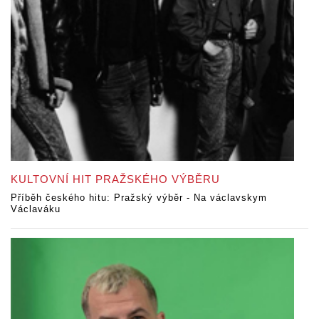
KULTOVNÍ HIT PRAŽSKÉHO VÝBĚRU
Příběh českého hitu: Pražský výběr - Na václavskym
Václaváku