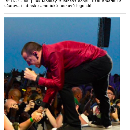
RETRO 2000 | Jak Monkey Business dobyli Jižní Ameriku a
učarovali latinsko-americké rockové legendě