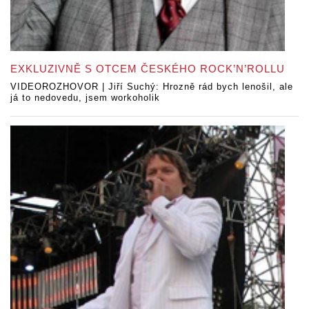
EXKLUZIVNĚ S OTCEM ČESKÉHO ROCK’N’ROLLU
VIDEOROZHOVOR | Jiří Suchý: Hrozně rád bych lenošil, ale
já to nedovedu, jsem workoholik