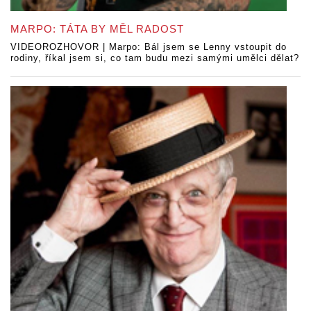
MARPO: TÁTA BY MĚL RADOST
VIDEOROZHOVOR | Marpo: Bál jsem se Lenny vstoupit do
rodiny, říkal jsem si, co tam budu mezi samými umělci dělat?