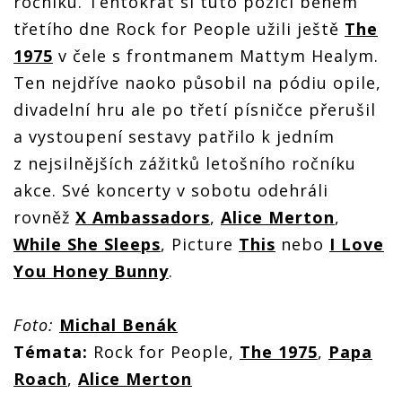
ročníku. Tentokrát si tuto pozici během
třetího dne Rock for People užili ještě
The
1975
v čele s frontmanem Mattym Healym.
Ten nejdříve naoko působil na pódiu opile,
divadelní hru ale po třetí písničce přerušil
a vystoupení sestavy patřilo k jedním
z nejsilnějších zážitků letošního ročníku
akce. Své koncerty v sobotu odehráli
rovněž
X Ambassadors
,
Alice Merton
,
While She Sleeps
, Picture
This
nebo
I Love
You Honey Bunny
.
Foto:
Michal Benák
Témata:
Rock for People,
The 1975
,
Papa
Roach
,
Alice Merton