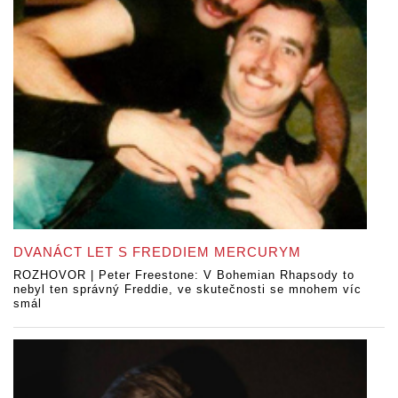
DVANÁCT LET S FREDDIEM MERCURYM
ROZHOVOR | Peter Freestone: V Bohemian Rhapsody to
nebyl ten správný Freddie, ve skutečnosti se mnohem víc
smál