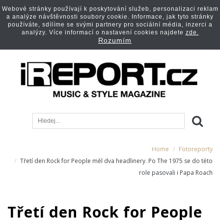
Webové stránky používají k poskytování služeb, personalizaci reklam
a analýze návštěvnosti soubory cookie. Informace, jak tyto stránky
používáte, sdílíme se svými partnery pro sociální média, inzerci a
analýzy. Více informací o nastavení cookies najdete
zde.
Rozumím
Home
Fotoreporty
Třetí den Rock for People měl dva headlinery. Po The 1975 se do této
role pasovali i Papa Roach
Třetí den Rock for People