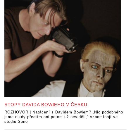
STOPY DAVIDA BOWIEHO V ČESKU
ROZHOVOR | Natáčení s Davidem Bowiem? „Nic podobného
jsme nikdy předtím ani potom už neviděli,“ vzpomínají ve
studiu Sono