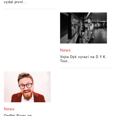
vydal první...
News
Vojta Dyk vyrazí na D.Y.K.
Tour....
News
Ondřej Pivec na