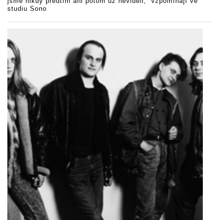
jsme nikdy předtím ani potom už neviděli,“ vzpomínají ve
studiu Sono