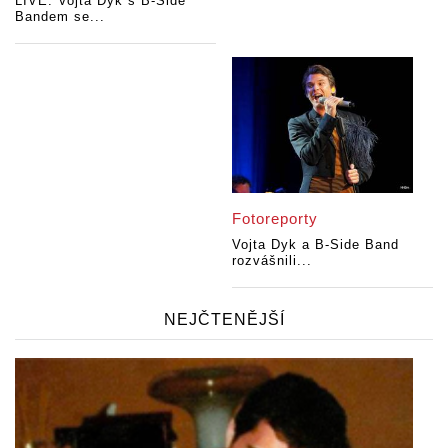
LIVE: Vojta Dyk s B-Side
Bandem se...
Fotoreporty
Vojta Dyk a B-Side Band
rozvášnili...
NEJČTENĚJŠÍ