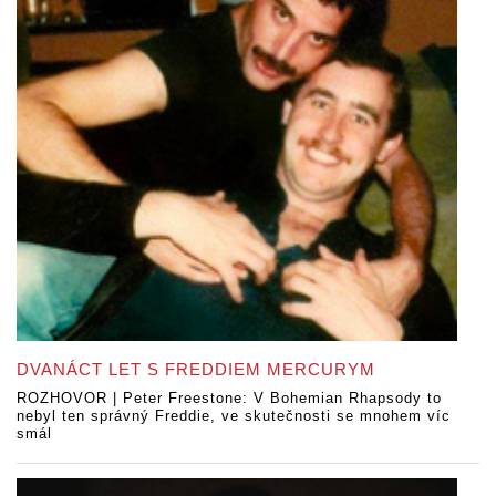
DVANÁCT LET S FREDDIEM MERCURYM
ROZHOVOR | Peter Freestone: V Bohemian Rhapsody to
nebyl ten správný Freddie, ve skutečnosti se mnohem víc
smál