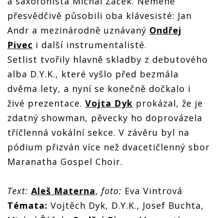
a saxofonista Michal Žáček. Neméně
přesvědčivě působili oba klávesisté: Jan
Andr a mezinárodně uznávaný
Ondřej
Pivec
i další instrumentalisté.
Setlist tvořily hlavně skladby z debutového
alba D.Y.K., které vyšlo před bezmála
dvěma lety, a nyní se konečně dočkalo i
živé prezentace.
Vojta Dyk
prokázal, že je
zdatný showman, pěvecky ho doprovázela
tříčlenná vokální sekce. V závěru byl na
pódium přizván více než dvacetičlenný sbor
Maranatha Gospel Choir.
Text:
Aleš Materna
,
foto:
Eva Vintrová
Témata:
Vojtěch Dyk, D.Y.K., Josef Buchta,