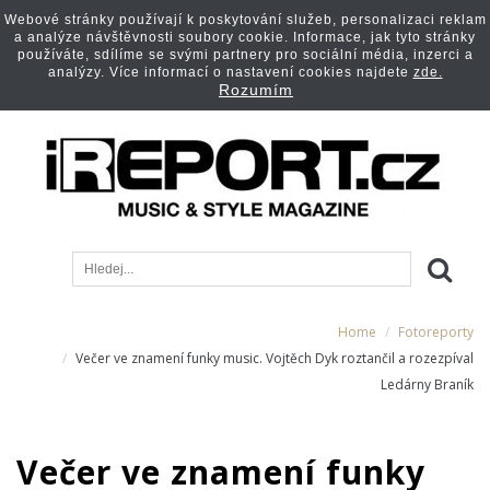
Webové stránky používají k poskytování služeb, personalizaci reklam
a analýze návštěvnosti soubory cookie. Informace, jak tyto stránky
používáte, sdílíme se svými partnery pro sociální média, inzerci a
analýzy. Více informací o nastavení cookies najdete
zde.
Rozumím
Home
Fotoreporty
Večer ve znamení funky music. Vojtěch Dyk roztančil a rozezpíval
Ledárny Braník
Večer ve znamení funky