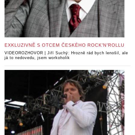
EXKLUZIVNĚ S OTCEM ČESKÉHO ROCK’N’ROLLU
VIDEOROZHOVOR | Jiří Suchý: Hrozně rád bych lenošil, ale
já to nedovedu, jsem workoholik