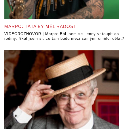
MARPO: TÁTA BY MĚL RADOST
VIDEOROZHOVOR | Marpo: Bál jsem se Lenny vstoupit do
rodiny, říkal jsem si, co tam budu mezi samými umělci dělat?