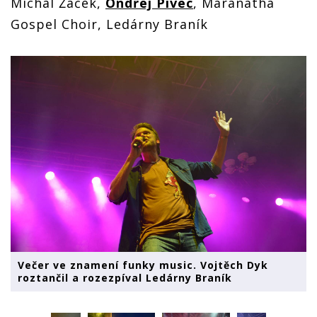
Michal Žáček,
Ondřej Pivec
, Maranatha
Gospel Choir, Ledárny Braník
Večer ve znamení funky music. Vojtěch Dyk
roztančil a rozezpíval Ledárny Braník