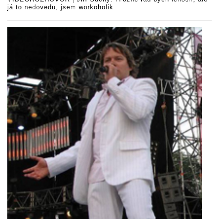
já to nedovedu, jsem workoholik