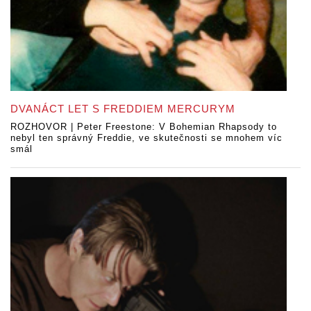
DVANÁCT LET S FREDDIEM MERCURYM
ROZHOVOR | Peter Freestone: V Bohemian Rhapsody to
nebyl ten správný Freddie, ve skutečnosti se mnohem víc
smál