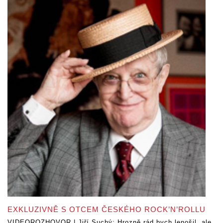
EXKLUZIVNĚ S OTCEM ČESKÉHO ROCK’N’ROLLU
VIDEOROZHOVOR | Jiří Suchý: Hrozně rád bych lenošil, ale