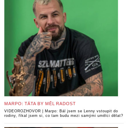
MARPO: TÁTA BY MĚL RADOST
VIDEOROZHOVOR | Marpo: Bál jsem se Lenny vstoupit do
rodiny, říkal jsem si, co tam budu mezi samými umělci dělat?