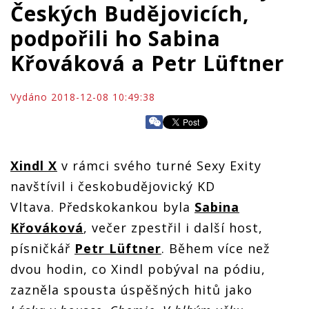
Českých Budějovicích,
podpořili ho Sabina
Křováková a Petr Lüftner
Vydáno 2018-12-08 10:49:38
Xindl X
v rámci svého turné Sexy Exity
navštívil i českobudějovický KD
Vltava. Předskokankou byla
Sabina
Křováková
, večer zpestřil i další host,
písničkář
Petr Lüftner
. Během více než
dvou hodin, co Xindl pobýval na pódiu,
zazněla spousta úspěšných hitů jako