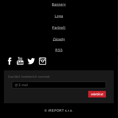
Bannery
Loga
Partneři
Zásady
RSS
Zasílání hudebních novinek
© iREPORT s.r.o.