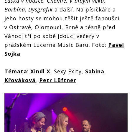
Láska v housce, Chemie, V blbým věku,
Barbína, Dysgrafik
a další. Na písičkáře a
jeho hosty se mohou těšit ještě fanoušci
v Ostravě, Olomouci, Brně a těsně před
Vánoci tři po sobě jdoucí večery v
pražském Lucerna Music Baru. Foto:
Pavel
Sojka
Témata
:
Xindl X
, Sexy Exity,
Sabina
Křováková
,
Petr Lüftner