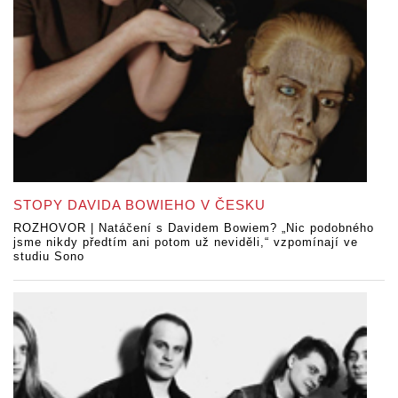
STOPY DAVIDA BOWIEHO V ČESKU
ROZHOVOR | Natáčení s Davidem Bowiem? „Nic podobného
jsme nikdy předtím ani potom už neviděli,“ vzpomínají ve
studiu Sono