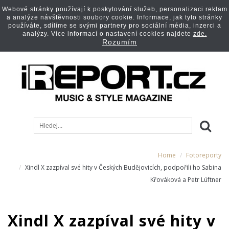
Webové stránky používají k poskytování služeb, personalizaci reklam
a analýze návštěvnosti soubory cookie. Informace, jak tyto stránky
používáte, sdílíme se svými partnery pro sociální média, inzerci a
analýzy. Více informací o nastavení cookies najdete
zde.
Rozumím
Home
Fotoreporty
Xindl X zazpíval své hity v Českých Budějovicích, podpořili ho Sabina
Křováková a Petr Lüftner
Xindl X zazpíval své hity v