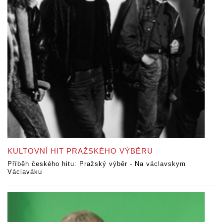
KULTOVNÍ HIT PRAŽSKÉHO VÝBĚRU
Příběh českého hitu: Pražský výběr - Na václavskym
Václaváku