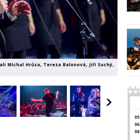
ali Michal Hrůza, Tereza Balonová, Jiří Suchý,
05
06
08