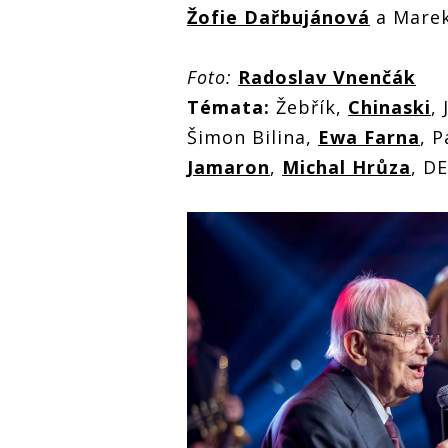
Žofie Dařbujánová
a Marek
Foto:
Radoslav Vnenčák
Témata:
Žebřík,
Chinaski
, 
Šimon Bilina,
Ewa Farna
, 
Jamaron
,
Michal Hrůza
, D