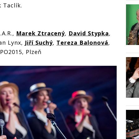
 Taclík.
J.A.R.,
Marek Ztracený
,
David Stypka
,
Pan Lynx,
Jiří Suchý
,
Tereza Balonová
,
EPO2015, Plzeň