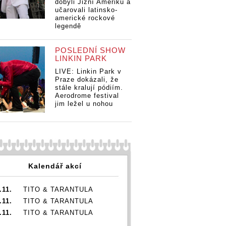
dobyli Jižní Ameriku a
učarovali latinsko-
americké rockové
legendě
POSLEDNÍ SHOW
LINKIN PARK
LIVE: Linkin Park v
Praze dokázali, že
stále kralují pódiím.
Aerodrome festival
jim ležel u nohou
Kalendář akcí
.11.
TITO & TARANTULA
.11.
TITO & TARANTULA
.11.
TITO & TARANTULA