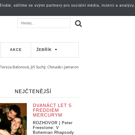
váte, sdílíme se svými partnery pro sociální média, inzerci a analýzy.
AKCE
ŽEBŘÍK
Tereza Balonová, Jiří Suchý, Chinaski i Jamaron
NEJČTENĚJŠÍ
DVANÁCT LET S
FREDDIEM
MERCURYM
ROZHOVOR | Peter
Freestone: V
Bohemian Rhapsody