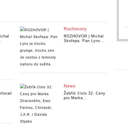
Rozhovory
chal
ROZHOVOR | Michal
.
Skořepa: Pan Lynx...
News
mfovali
Žebřík číslo 32: Ceny
pro Marka...