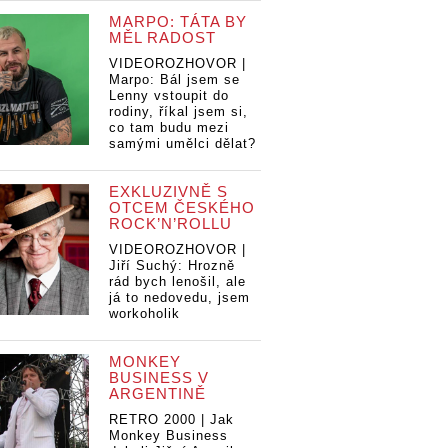
MARPO: TÁTA BY
MĚL RADOST
VIDEOROZHOVOR |
Marpo: Bál jsem se
Lenny vstoupit do
rodiny, říkal jsem si,
co tam budu mezi
samými umělci dělat?
EXKLUZIVNĚ S
OTCEM ČESKÉHO
ROCK’N’ROLLU
VIDEOROZHOVOR |
Jiří Suchý: Hrozně
rád bych lenošil, ale
já to nedovedu, jsem
workoholik
MONKEY
BUSINESS V
ARGENTINĚ
RETRO 2000 | Jak
Monkey Business