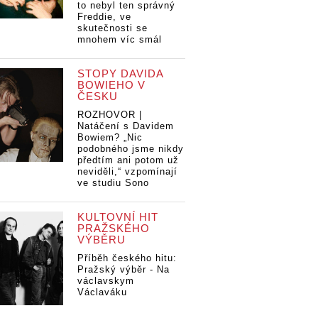
to nebyl ten správný
Freddie, ve
skutečnosti se
mnohem víc smál
STOPY DAVIDA
BOWIEHO V
ČESKU
ROZHOVOR |
Natáčení s Davidem
Bowiem? „Nic
podobného jsme nikdy
předtím ani potom už
neviděli,“ vzpomínají
ve studiu Sono
KULTOVNÍ HIT
PRAŽSKÉHO
VÝBĚRU
Příběh českého hitu:
Pražský výběr - Na
václavskym
Václaváku