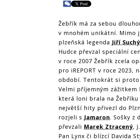
Žebřík má za sebou dlouhou 
v mnohém unikátní. Mimo jin
plzeňská legenda
Jiří Suchý
Hudce převzal speciální cenu
v roce 2007 Žebřík zcela op
pro iREPORT v roce 2023, na
období. Tentokrát si proto 
Velmi příjemným zážitkem b
která loni brala na Žebříku
největší hity přivezl do Pl
rozjeli s
Jamaron
. Sošky z 
převzali
Marek Ztracený
, J
Pan Lynx či blízcí Davida S