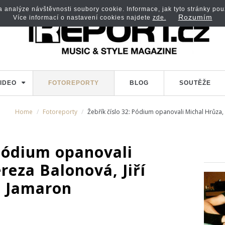
analýze návštěvnosti soubory cookie. Informace, jak tyto stránky použí
Rozumím
Více informací o nastavení cookies najdete
zde.
IDEO
FOTOREPORTY
BLOG
SOUTĚŽE
Home
Fotoreporty
Žebřík číslo 32: Pódium opanovali Michal Hrůza, 
 Pódium opanovali
reza Balonová, Jiří
i Jamaron