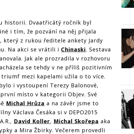
historii. Dvaatřicátý ročník byl
é i tím, že pozvání na něj přijala
, který z rukou ředitele ankety Jardy
. Na akci se vrátili i
Chinaski
. Sestava
anovala. Jak ale prozradila v rozhovoru
cházela se tehdy v ne příliš pozitivním
triumf mezi kapelami užila o to více.
ylo i vystoupení Terezy Balonové,
 první místo v kategorii Objev. Své
zně
Michal Hrůza
a na závěr jsme to
dílny Václava Česáka si v DEPO2015
.A.R.,
David Koller
,
Michal Skořepa
aka
typky a Mira Žbirky. Večerem provedli