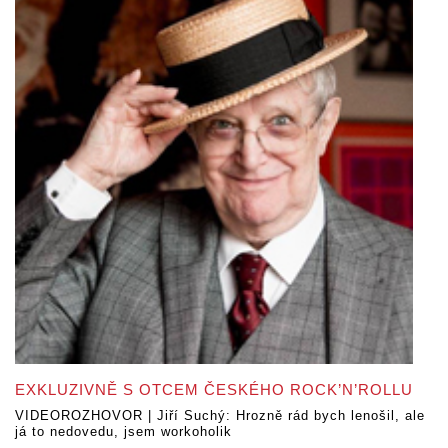
EXKLUZIVNĚ S OTCEM ČESKÉHO ROCK’N’ROLLU
VIDEOROZHOVOR | Jiří Suchý: Hrozně rád bych lenošil, ale
já to nedovedu, jsem workoholik