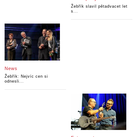
Žebřík slavil pětadvacet let
s...
News
Žebřík: Nejvíc cen si
odnesli...