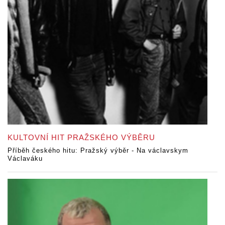
KULTOVNÍ HIT PRAŽSKÉHO VÝBĚRU
Příběh českého hitu: Pražský výběr - Na václavskym
Václaváku