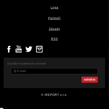
Loga
Partneři
Zásady
RSS
Zasílání hudebních novinek
© iREPORT s.r.o.