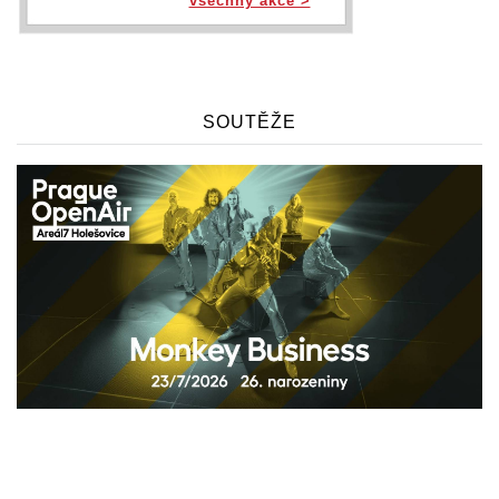
všechny akce >
SOUTĚŽE