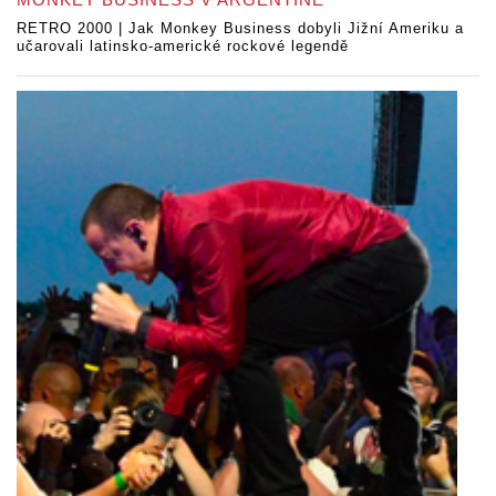
RETRO 2000 | Jak Monkey Business dobyli Jižní Ameriku a
učarovali latinsko-americké rockové legendě