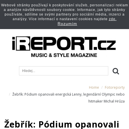
Webové stránky používají k poskytování služeb, personalizaci reklam
a analýze návštěvnosti soubory cookie. Informace, jak tyto stránky
používáte, sdílíme se svými partnery pro sociální média, inzerci a
analýzy. Více informací o nastavení cookies najdete
zde.
Rozumím
Home
Fotoreporty
Žebřík: Pódium opanovali energická Lenny, legendární Olympic nebo
hitmaker Michal Hrůza
Žebřík: Pódium opanovali