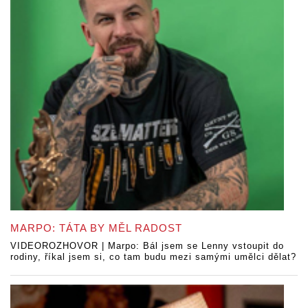
MARPO: TÁTA BY MĚL RADOST
VIDEOROZHOVOR | Marpo: Bál jsem se Lenny vstoupit do
rodiny, říkal jsem si, co tam budu mezi samými umělci dělat?