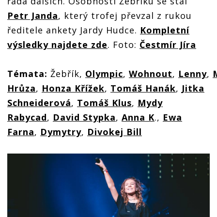
řada dalších. Osobností Žebříku se stal
Petr Janda
, který trofej převzal z rukou
ředitele ankety Jardy Hudce.
Kompletní
výsledky najdete zde
. Foto:
Čestmír Jíra
Témata:
Žebřík,
Olympic
,
Wohnout
,
Lenny
,
Hrůza
,
Honza Křížek
,
Tomáš Hanák
,
Jitka
Schneiderová
,
Tomáš Klus
,
Mydy
Rabycad
,
David Stypka
,
Anna K
.,
Ewa
Farna
,
Dymytry
,
Divokej Bill