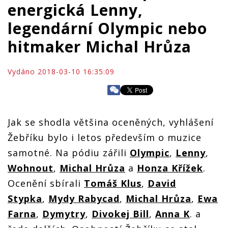
energická Lenny,
legendární Olympic nebo
hitmaker Michal Hrůza
Vydáno 2018-03-10 16:35:09
Jak se shodla většina oceněných, vyhlášení
Žebříku bylo i letos především o muzice
samotné. Na pódiu zářili
Olympic
,
Lenny
,
Wohnout
,
Michal Hrůza
a
Honza Křížek
.
Ocenění sbírali
Tomáš Klus
,
David
Stypka
,
Mydy Rabycad
,
Michal Hrůza
,
Ewa
Farna
,
Dymytry
,
Divokej Bill
,
Anna K
. a