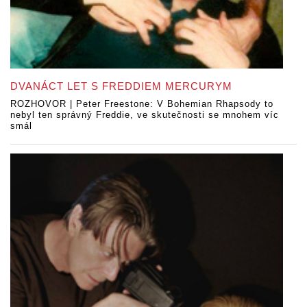
DVANÁCT LET S FREDDIEM MERCURYM
ROZHOVOR | Peter Freestone: V Bohemian Rhapsody to
nebyl ten správný Freddie, ve skutečnosti se mnohem víc
smál