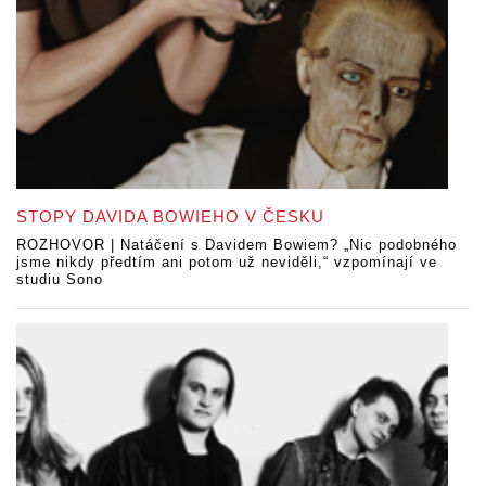
STOPY DAVIDA BOWIEHO V ČESKU
ROZHOVOR | Natáčení s Davidem Bowiem? „Nic podobného
jsme nikdy předtím ani potom už neviděli,“ vzpomínají ve
studiu Sono