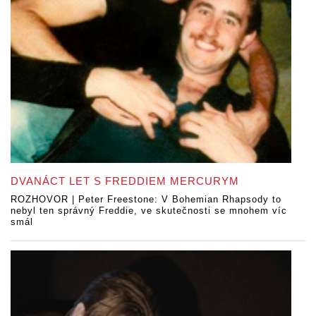
DVANÁCT LET S FREDDIEM MERCURYM
ROZHOVOR | Peter Freestone: V Bohemian Rhapsody to
nebyl ten správný Freddie, ve skutečnosti se mnohem víc
smál