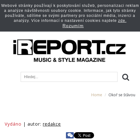
Webové stránky používají k poskytování služeb, personalizaci reklam
a analýze návštěvnosti soubory cookie. Informace, jak tyto stránky
používáte, sdílíme se svými partnery pro sociální média, inzerci a
analýzy. Více informací o nastavení cookies najdete
zde.
Rozumím
Home
Okoř se šťávou
Vydáno
| autor:
redakce