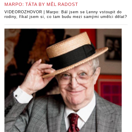
MARPO: TÁTA BY MĚL RADOST
VIDEOROZHOVOR | Marpo: Bál jsem se Lenny vstoupit do
rodiny, říkal jsem si, co tam budu mezi samými umělci dělat?