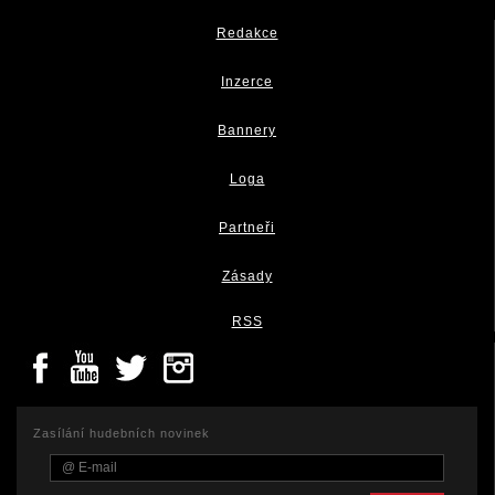
Redakce
Inzerce
Bannery
Loga
Partneři
Zásady
RSS
Zasílání hudebních novinek