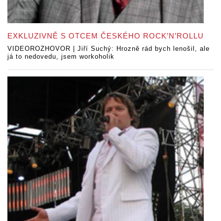
EXKLUZIVNĚ S OTCEM ČESKÉHO ROCK’N’ROLLU
VIDEOROZHOVOR | Jiří Suchý: Hrozně rád bych lenošil, ale
já to nedovedu, jsem workoholik