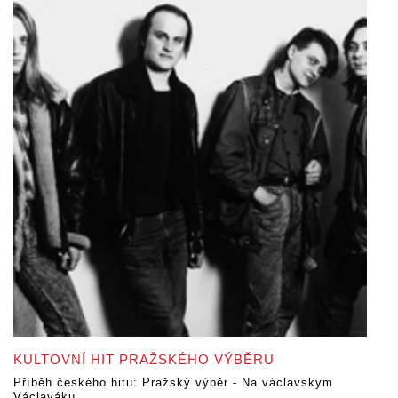
KULTOVNÍ HIT PRAŽSKÉHO VÝBĚRU
Příběh českého hitu: Pražský výběr - Na václavskym
Václaváku