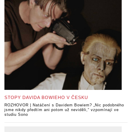
STOPY DAVIDA BOWIEHO V ČESKU
ROZHOVOR | Natáčení s Davidem Bowiem? „Nic podobného
jsme nikdy předtím ani potom už neviděli,“ vzpomínají ve
studiu Sono