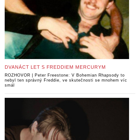
DVANÁCT LET S FREDDIEM MERCURYM
ROZHOVOR | Peter Freestone: V Bohemian Rhapsody to
nebyl ten správný Freddie, ve skutečnosti se mnohem víc
smál