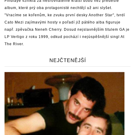
Findlaye vznikla za nesrovnatelně kratší dobu než předešlé
album, které prý oba protagonisté nechtějí už ani slyšet.
"Vracíme se kořenům, ke zvuku první desky Another Star", tvrdí
Cato Mezi zajímavými hosty v pořadí již pátého alba figuruje
např. zpěvačka Neneh Cherry. Dosud nejslavnějším titulem GA je
LP Vertigo z roku 1999, odkud pochází i nejúspěšnější singl At
The River.
NEJČTENĚJŠÍ