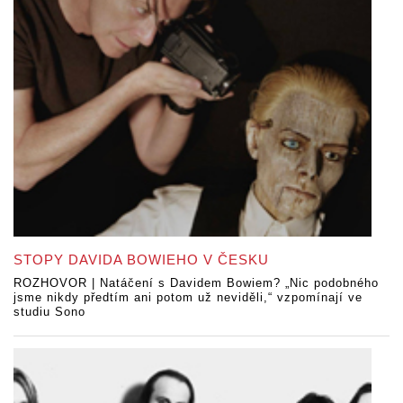
STOPY DAVIDA BOWIEHO V ČESKU
ROZHOVOR | Natáčení s Davidem Bowiem? „Nic podobného
jsme nikdy předtím ani potom už neviděli,“ vzpomínají ve
studiu Sono