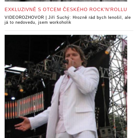
EXKLUZIVNĚ S OTCEM ČESKÉHO ROCK’N’ROLLU
VIDEOROZHOVOR | Jiří Suchý: Hrozně rád bych lenošil, ale
já to nedovedu, jsem workoholik