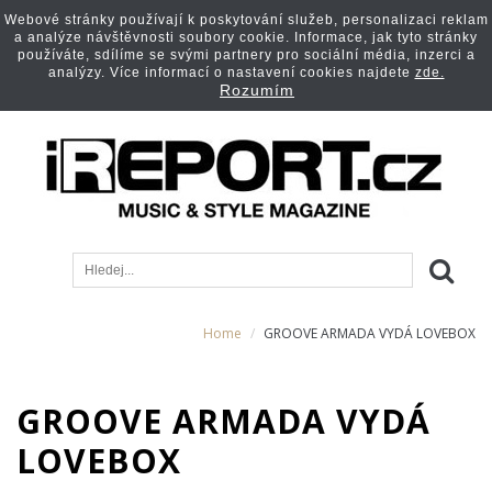
Webové stránky používají k poskytování služeb, personalizaci reklam
a analýze návštěvnosti soubory cookie. Informace, jak tyto stránky
používáte, sdílíme se svými partnery pro sociální média, inzerci a
analýzy. Více informací o nastavení cookies najdete
zde.
Rozumím
Home
GROOVE ARMADA VYDÁ LOVEBOX
GROOVE ARMADA VYDÁ
LOVEBOX