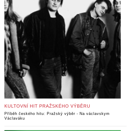
KULTOVNÍ HIT PRAŽSKÉHO VÝBĚRU
Příběh českého hitu: Pražský výběr - Na václavskym
Václaváku