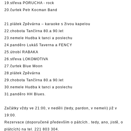
19.střeva PORUCHA - rock
20.čurtek Petr Kocman Band
21.plátek Zpěvárna – karaoke s živou kapelou
22.chobota Tančírna 80.a 90.let
23.nemele Hudba k tanci a poslechu
24.panděro Lukáš Taverna a FENCY
25.útrobí RABAKA
26.střeva LOKOMOTIVA
27.čurtek Blue Moon
28.plátek Zpěvárna
29.chobota Tančírna 80.a 90.let
30.nemele Hudba k tanci a poslechu
31.panděro HH Blues.
Začátky vždy ve 21:00, v neděli (tedy, pardon, v nemeli) již v
19:00.
Rezervace (doporučené především o pátcích.. tedy, ano, jistě, o
plátcích) na tel. 221 803 304.