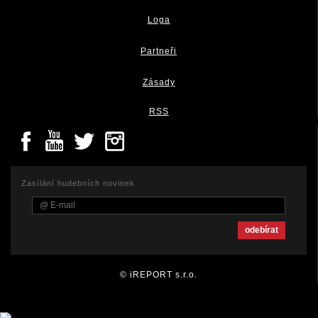
Loga
Partneři
Zásady
RSS
Zasílání hudebních novinek
© iREPORT s.r.o.