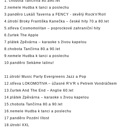
1. chobota Tančírna 80.a90.let
2.nemele Hudba k tanci a poslechu
3.panděro Lukáš Taverna a FENCY - skvělý Rock'n'Roll
4.útrobí Broky Františka Kanečka – české hity 70.a 80.let
5.střeva Cosmomolitan – poprockové zahraniční hity
6.čurtek The Apple
7.plátek Zpěvárna – karaoke s živou kapelou
8.chobota Tančírna 80.a 90.let
9.nemele Hudba k tanci a poslechu
10.panděro Sekáme latinu!
11.útrobí Music Party Evergreens Jazz a Pop
12.střeva LOKOMOTIVA – úžasné R'n'R s Petrem Vondráčkem
13.čurtek And The End – Anglie 60.let
14.plátek Zpěvárna – karaoke s živou kapelou
15.chobota Tančírna 80.a 90.let
16.nemele Hudba k tanci a poslechu
17.panděro Pozdní lítost
18.útrobí XXL