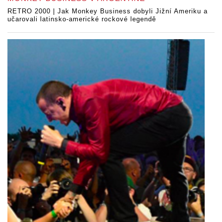
RETRO 2000 | Jak Monkey Business dobyli Jižní Ameriku a
učarovali latinsko-americké rockové legendě