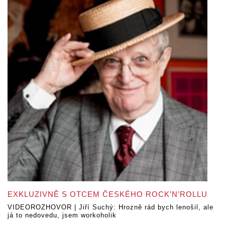
EXKLUZIVNĚ S OTCEM ČESKÉHO ROCK’N’ROLLU
VIDEOROZHOVOR | Jiří Suchý: Hrozně rád bych lenošil, ale
já to nedovedu, jsem workoholik