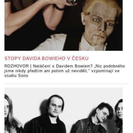
STOPY DAVIDA BOWIEHO V ČESKU
ROZHOVOR | Natáčení s Davidem Bowiem? „Nic podobného
jsme nikdy předtím ani potom už neviděli,“ vzpomínají ve
studiu Sono