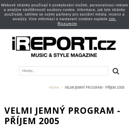
Webové stránky používají k poskytování služeb, personalizaci reklam
a analýze návštěvnosti soubory cookie. Informace, jak tyto stránky
používáte, sdílíme se svými partnery pro sociální média, inzerci a
analýzy. Více informací o nastavení cookies najdete
zde.
Rozumím
Home
VELMI JEMNÝ PROGRAM - PŘÍJEM 2005
VELMI JEMNÝ PROGRAM -
PŘÍJEM 2005