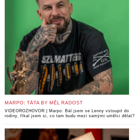
MARPO: TÁTA BY MĚL RADOST
VIDEOROZHOVOR | Marpo: Bál jsem se Lenny vstoupit do
rodiny, říkal jsem si, co tam budu mezi samými umělci dělat?