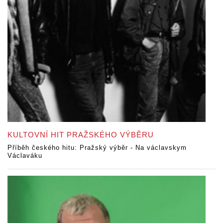
KULTOVNÍ HIT PRAŽSKÉHO VÝBĚRU
Příběh českého hitu: Pražský výběr - Na václavskym
Václaváku