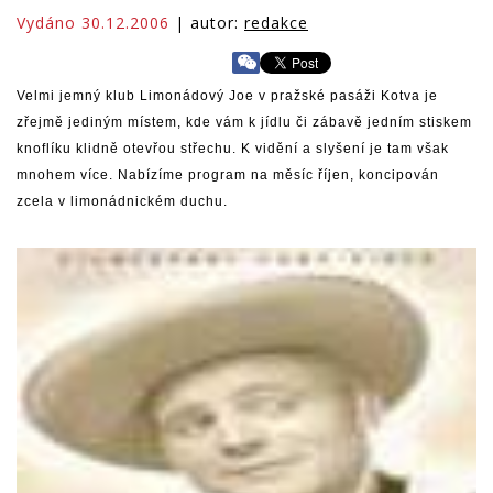
Vydáno 30.12.2006
| autor:
redakce
Velmi jemný klub Limonádový Joe v pražské pasáži Kotva je
zřejmě jediným místem, kde vám k jídlu či zábavě jedním stiskem
knoflíku klidně otevřou střechu. K vidění a slyšení je tam však
mnohem více. Nabízíme program na měsíc říjen, koncipován
zcela v limonádnickém duchu.