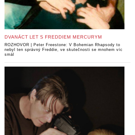
DVANÁCT LET S FREDDIEM MERCURYM
ROZHOVOR | Peter Freestone: V Bohemian Rhapsody to
nebyl ten správný Freddie, ve skutečnosti se mnohem víc
smál