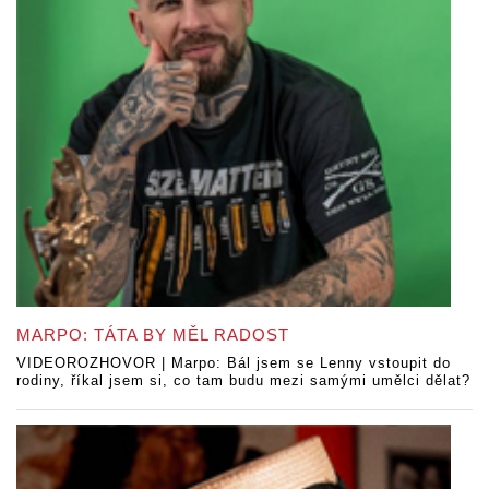
MARPO: TÁTA BY MĚL RADOST
VIDEOROZHOVOR | Marpo: Bál jsem se Lenny vstoupit do
rodiny, říkal jsem si, co tam budu mezi samými umělci dělat?