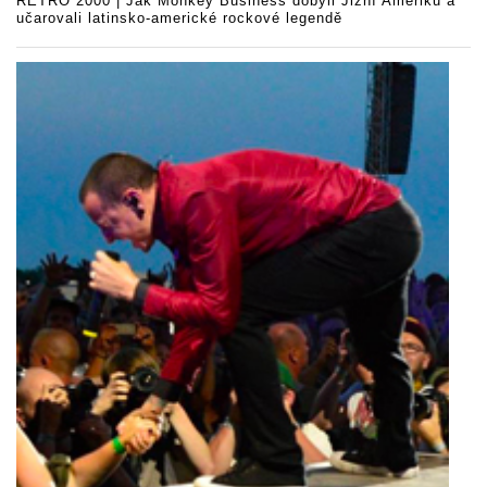
RETRO 2000 | Jak Monkey Business dobyli Jižní Ameriku a
učarovali latinsko-americké rockové legendě