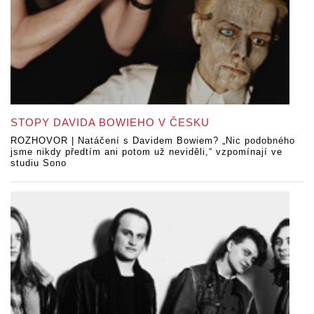
STOPY DAVIDA BOWIEHO V ČESKU
ROZHOVOR | Natáčení s Davidem Bowiem? „Nic podobného
jsme nikdy předtím ani potom už neviděli,“ vzpomínají ve
studiu Sono