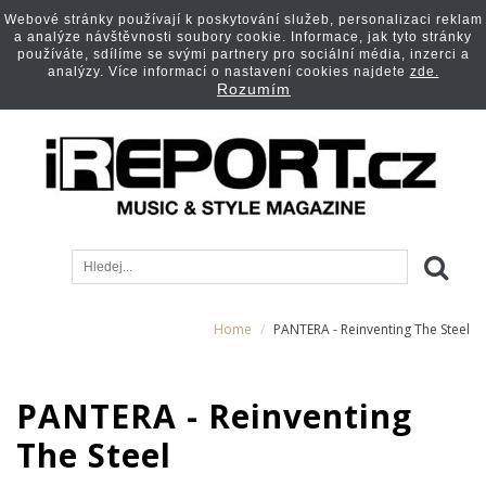
Webové stránky používají k poskytování služeb, personalizaci reklam
a analýze návštěvnosti soubory cookie. Informace, jak tyto stránky
používáte, sdílíme se svými partnery pro sociální média, inzerci a
analýzy. Více informací o nastavení cookies najdete
zde.
Rozumím
Home
PANTERA - Reinventing The Steel
PANTERA - Reinventing
The Steel