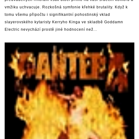
vmžiku uchvacuje. Rozkošná symfonie křehké brutality. Když k
tomu všemu připočtu i signifikantní pohostinský vklad
slayerovského kytaristy Kerryho Kinga ve skladbě Goddamn
Electric nevychází prostě jiné hodnocení než...