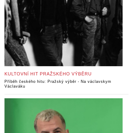
KULTOVNÍ HIT PRAŽSKÉHO VÝBĚRU
Příběh českého hitu: Pražský výběr - Na václavskym
Václaváku