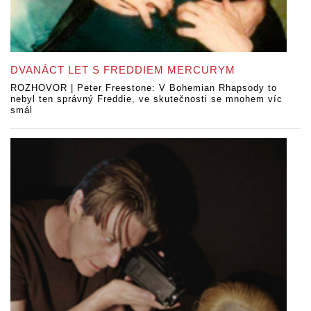
DVANÁCT LET S FREDDIEM MERCURYM
ROZHOVOR | Peter Freestone: V Bohemian Rhapsody to
nebyl ten správný Freddie, ve skutečnosti se mnohem víc
smál