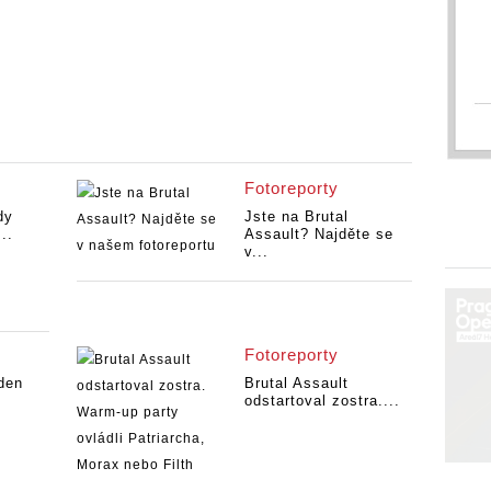
Fotoreporty
dy
Jste na Brutal
..
Assault? Najděte se
v...
Fotoreporty
 den
Brutal Assault
odstartoval zostra....