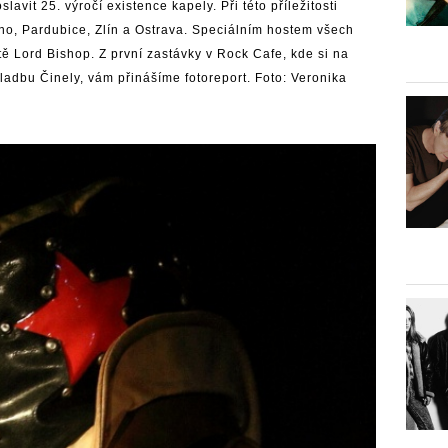
slavit 25. výročí existence kapely. Při této příležitosti
rno, Pardubice, Zlín a Ostrava. Speciálním hostem všech
ště Lord Bishop. Z první zastávky v Rock Cafe, kde si na
ladbu Činely, vám přinášíme fotoreport. Foto: Veronika