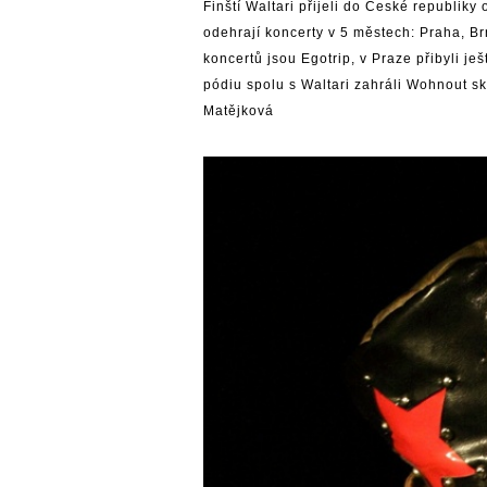
Finští Waltari přijeli do České republiky o
odehrají koncerty v 5 městech: Praha, B
koncertů jsou Egotrip, v Praze přibyli je
pódiu spolu s Waltari zahráli Wohnout sk
Matějková