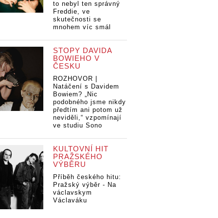
to nebyl ten správný
Freddie, ve
skutečnosti se
mnohem víc smál
STOPY DAVIDA
BOWIEHO V
ČESKU
ROZHOVOR |
Natáčení s Davidem
Bowiem? „Nic
podobného jsme nikdy
předtím ani potom už
neviděli,“ vzpomínají
ve studiu Sono
KULTOVNÍ HIT
PRAŽSKÉHO
VÝBĚRU
Příběh českého hitu:
Pražský výběr - Na
václavskym
Václaváku