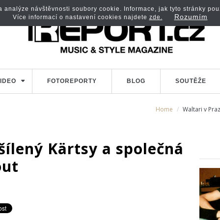
analýze návštěvnosti soubory cookie. Informace, jak tyto stránky použí
Rozumím
Více informací o nastavení cookies najdete
zde.
IDEO
FOTOREPORTY
BLOG
SOUTĚŽE
Home
Waltari v Pra
 šílený Kärtsy a společná
out