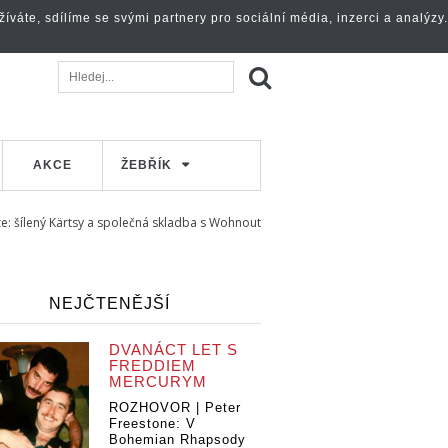
váte, sdílíme se svými partnery pro sociální média, inzerci a analýzy.
AKCE
ŽEBŘÍK
ze: šílený Kärtsy a společná skladba s Wohnout
NEJČTENĚJŠÍ
DVANÁCT LET S
FREDDIEM
MERCURYM
ROZHOVOR | Peter
Freestone: V
Bohemian Rhapsody