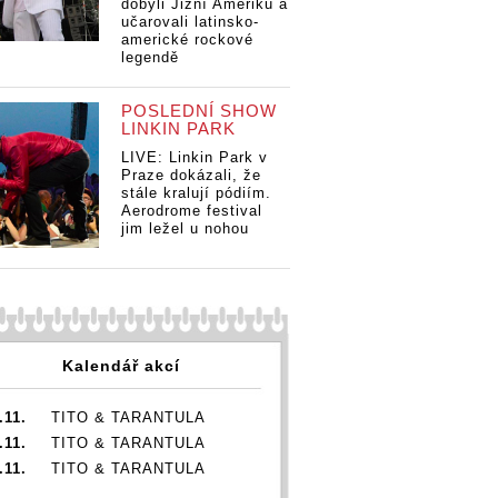
dobyli Jižní Ameriku a
učarovali latinsko-
americké rockové
legendě
POSLEDNÍ SHOW
LINKIN PARK
LIVE: Linkin Park v
Praze dokázali, že
stále kralují pódiím.
Aerodrome festival
jim ležel u nohou
Kalendář akcí
.11.
TITO & TARANTULA
.11.
TITO & TARANTULA
.11.
TITO & TARANTULA