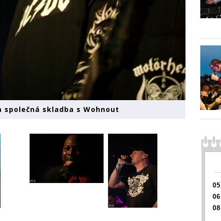
 a společná skladba s Wohnout
05
06
08