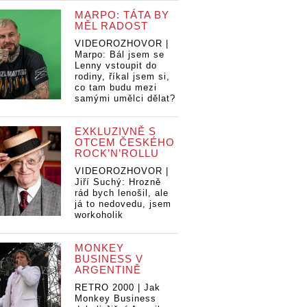
MARPO: TÁTA BY
MĚL RADOST
VIDEOROZHOVOR |
Marpo: Bál jsem se
Lenny vstoupit do
rodiny, říkal jsem si,
co tam budu mezi
samými umělci dělat?
EXKLUZIVNĚ S
OTCEM ČESKÉHO
ROCK’N’ROLLU
VIDEOROZHOVOR |
Jiří Suchý: Hrozně
rád bych lenošil, ale
já to nedovedu, jsem
workoholik
MONKEY
BUSINESS V
ARGENTINĚ
RETRO 2000 | Jak
Monkey Business