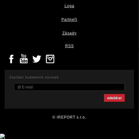
Loga
Partneři
Zásady
RSS
Zasílání hudebních novinek
© iREPORT s.r.o.