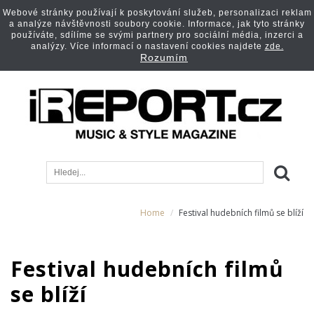
Webové stránky používají k poskytování služeb, personalizaci reklam
a analýze návštěvnosti soubory cookie. Informace, jak tyto stránky
používáte, sdílíme se svými partnery pro sociální média, inzerci a
analýzy. Více informací o nastavení cookies najdete
zde.
Rozumím
Home
Festival hudebních filmů se blíží
Festival hudebních filmů
se blíží