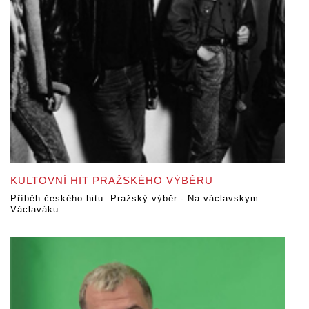
KULTOVNÍ HIT PRAŽSKÉHO VÝBĚRU
Příběh českého hitu: Pražský výběr - Na václavskym
Václaváku