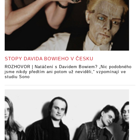
STOPY DAVIDA BOWIEHO V ČESKU
ROZHOVOR | Natáčení s Davidem Bowiem? „Nic podobného
jsme nikdy předtím ani potom už neviděli,“ vzpomínají ve
studiu Sono