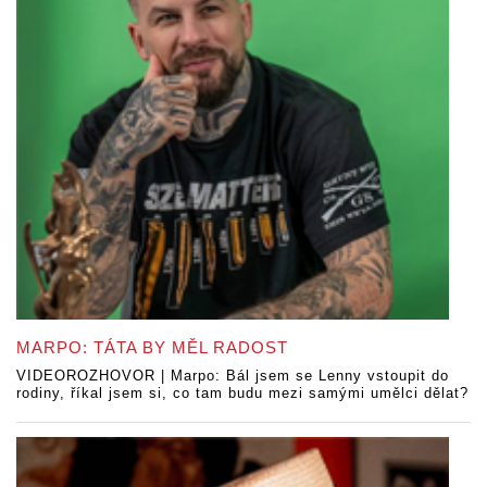
MARPO: TÁTA BY MĚL RADOST
VIDEOROZHOVOR | Marpo: Bál jsem se Lenny vstoupit do
rodiny, říkal jsem si, co tam budu mezi samými umělci dělat?