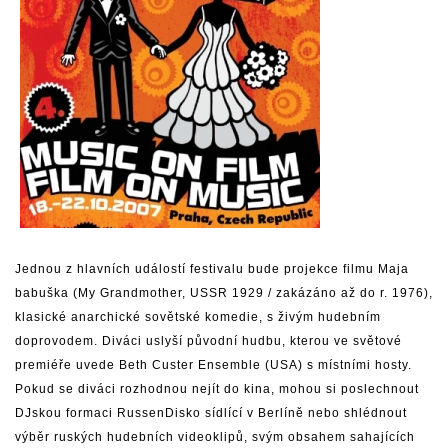
Jednou z hlavních událostí festivalu bude projekce filmu Maja
babuška (My Grandmother, USSR 1929 / zakázáno až do r. 1976),
klasické anarchické sovětské komedie, s živým hudebním
doprovodem. Diváci uslyší původní hudbu, kterou ve světové
premiéře uvede Beth Custer Ensemble (USA) s místními hosty.
Pokud se diváci rozhodnou nejít do kina, mohou si poslechnout
DJskou formaci RussenDisko sídlící v Berlíně nebo shlédnout
výběr ruských hudebních videoklipů, svým obsahem sahajících