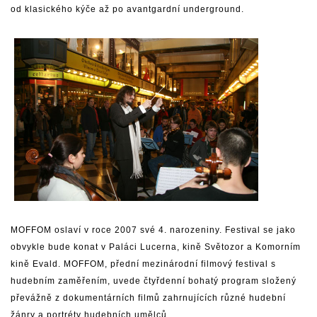
od klasického kýče až po avantgardní underground.
MOFFOM oslaví v roce 2007 své 4. narozeniny. Festival se jako
obvykle bude konat v Paláci Lucerna, kině Světozor a Komorním
kině Evald. MOFFOM, přední mezinárodní filmový festival s
hudebním zaměřením, uvede čtyřdenní bohatý program složený
převážně z dokumentárních filmů zahrnujících různé hudební
žánry a portréty hudebních umělců.