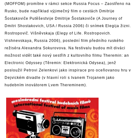
(MOFFOM) promítne v rámci sekce Russia Focus – Zaostřeno na
Rusko, bude například výjimečný film o cestách Dmitrije
Šostakoviče Putěšestvije Dmitrije Šostakoviče (A Journey of
Dmitri Shostakovich, USA / Russia 2006) či snímek Elegija žizni.
Rostropovič. Višněvskaja (Elegy of Life. Rostropovich.
Vishnevskaya, Russia 2006), poslední film předního ruského
režiséra Alexandra Sokurovova. Na festivalu budou mít diváci
možnost vidět také nový sestřih z kultovního filmu Theremin: an
Electronic Odyssey (Těremin: Elektronická Odysea), jenž
posloužil Petrovi Zelenkovi jako inspirace pro oceňovanou hru v
Dejvickém divadle (v hlavní roli s Ivanem Trojanem jako
hudebním inovátorem Lvem Thereminem).