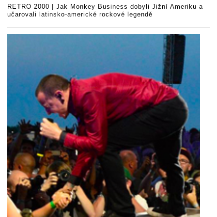
RETRO 2000 | Jak Monkey Business dobyli Jižní Ameriku a
učarovali latinsko-americké rockové legendě