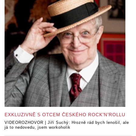
EXKLUZIVNĚ S OTCEM ČESKÉHO ROCK’N’ROLLU
VIDEOROZHOVOR | Jiří Suchý: Hrozně rád bych lenošil, ale
já to nedovedu, jsem workoholik