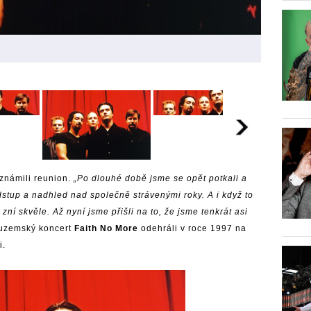
známili reunion
.
„Po dlouhé době jsme se opět potkali a
odstup a nadhled nad společně strávenými roky. A i když to
zní skvěle. Až nyní jsme přišli na to, že jsme tenkrát asi
 tuzemský koncert
Faith No More
odehráli v roce 1997 na
i.