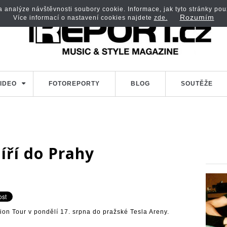
analýze návštěvnosti soubory cookie. Informace, jak tyto stránky použí
Rozumím
Více informací o nastavení cookies najdete
zde.
IDEO
FOTOREPORTY
BLOG
SOUTĚŽE
íří do Prahy
ion Tour v pondělí 17. srpna do pražské Tesla Areny.