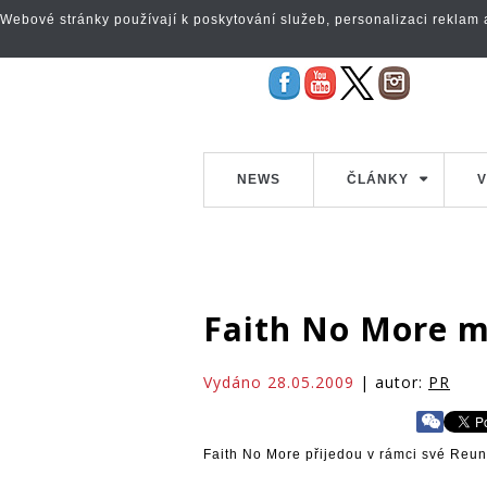
Webové stránky používají k poskytování služeb, personalizaci reklam a 
NEWS
ČLÁNKY
V
Faith No More m
Vydáno 28.05.2009
| autor:
PR
Faith No More přijedou v rámci své Reun