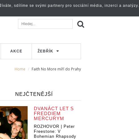
váte, sdílíme se svými partnery pro sociální média, inzerci a analýzy.
AKCE
ŽEBŘÍK
Home
Faith No More míří do Prahy
NEJČTENĚJŠÍ
DVANÁCT LET S
FREDDIEM
MERCURYM
ROZHOVOR | Peter
Freestone: V
Bohemian Rhapsody