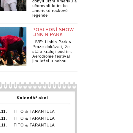
dobyli Jižní Ameriku a
učarovali latinsko-
americké rockové
legendě
POSLEDNÍ SHOW
LINKIN PARK
LIVE: Linkin Park v
Praze dokázali, že
stále kralují pódiím.
Aerodrome festival
jim ležel u nohou
Kalendář akcí
.11.
TITO & TARANTULA
.11.
TITO & TARANTULA
.11.
TITO & TARANTULA