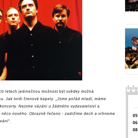
cti letech jedinečnou možnost být svědky možná
u. Jak tvrdí členové kapely:
„Jsme pořád mladí, máme
koncerty. Nejsme vázáni u žádného vydavatelství a
dat něco nového. Obrazně řečeno - zadržíme dech a vrhneme
05
vání“.
06
08