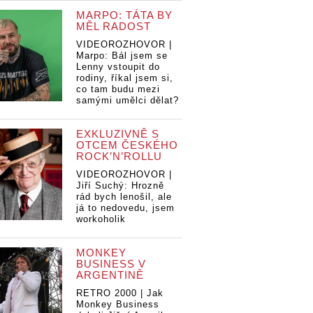
MARPO: TÁTA BY
MĚL RADOST
VIDEOROZHOVOR |
Marpo: Bál jsem se
Lenny vstoupit do
rodiny, říkal jsem si,
co tam budu mezi
samými umělci dělat?
EXKLUZIVNĚ S
OTCEM ČESKÉHO
ROCK’N’ROLLU
VIDEOROZHOVOR |
Jiří Suchý: Hrozně
rád bych lenošil, ale
já to nedovedu, jsem
workoholik
MONKEY
BUSINESS V
ARGENTINĚ
RETRO 2000 | Jak
Monkey Business