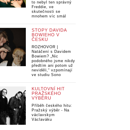
to nebyl ten správný
Freddie, ve
skutečnosti se
mnohem víc smál
STOPY DAVIDA
BOWIEHO V
ČESKU
ROZHOVOR |
Natáčení s Davidem
Bowiem? „Nic
podobného jsme nikdy
předtím ani potom už
neviděli,“ vzpomínají
ve studiu Sono
KULTOVNÍ HIT
PRAŽSKÉHO
VÝBĚRU
Příběh českého hitu:
Pražský výběr - Na
václavskym
Václaváku