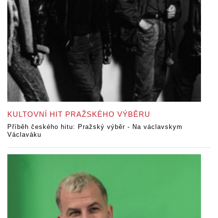
KULTOVNÍ HIT PRAŽSKÉHO VÝBĚRU
Příběh českého hitu: Pražský výběr - Na václavskym
Václaváku