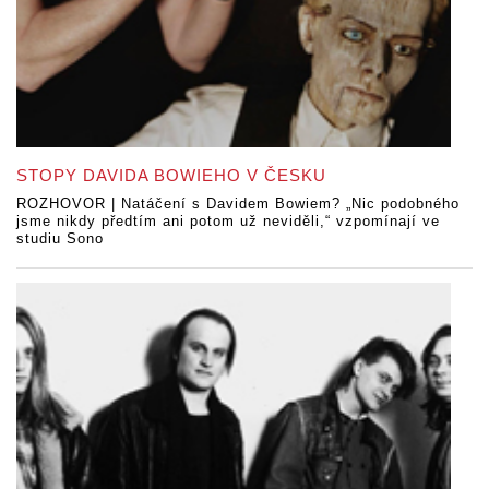
STOPY DAVIDA BOWIEHO V ČESKU
ROZHOVOR | Natáčení s Davidem Bowiem? „Nic podobného
jsme nikdy předtím ani potom už neviděli,“ vzpomínají ve
studiu Sono