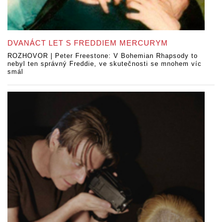
DVANÁCT LET S FREDDIEM MERCURYM
ROZHOVOR | Peter Freestone: V Bohemian Rhapsody to
nebyl ten správný Freddie, ve skutečnosti se mnohem víc
smál