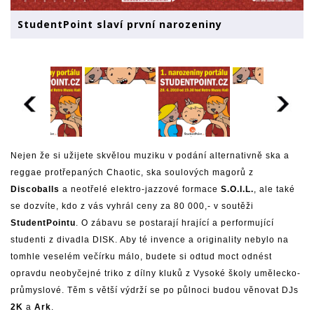
StudentPoint slaví první narozeniny
Nejen že si užijete skvělou muziku v podání alternativně ska a
reggae protřepaných Chaotic, ska soulových magorů z
Discoballs
a neotřelé elektro-jazzové formace
S.O.I.L.
, ale také
se dozvíte, kdo z vás vyhrál ceny za 80 000,- v soutěži
StudentPointu
. O zábavu se postarají hrající a performující
studenti z divadla DISK. Aby té invence a originality nebylo na
tomhle veselém večírku málo, budete si odtud moct odnést
opravdu neobyčejné triko z dílny kluků z Vysoké školy umělecko-
průmyslové. Těm s větší výdrží se po půlnoci budou věnovat DJs
2K
a
Ark
.