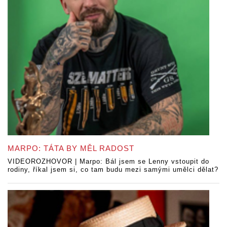
MARPO: TÁTA BY MĚL RADOST
VIDEOROZHOVOR | Marpo: Bál jsem se Lenny vstoupit do
rodiny, říkal jsem si, co tam budu mezi samými umělci dělat?