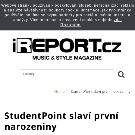
Webové stránky používají k poskytování služeb, personalizaci reklam
a analýze návštěvnosti soubory cookie. Informace, jak tyto stránky
používáte, sdílíme se svými partnery pro sociální média, inzerci a
analýzy. Více informací o nastavení cookies najdete
zde.
Rozumím
Home
StudentPoint slaví první narozeniny
StudentPoint slaví první
narozeniny