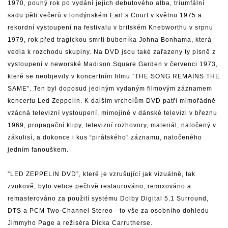
1970, pouhý rok po vydání jejich debutového alba, triumfální
sadu pěti večerů v londýnském Earl’s Court v květnu 1975 a
rekordní vystoupení na festivalu v britském Knebworthu v srpnu
1979, rok před tragickou smrtí bubeníka Johna Bonhama, která
vedla k rozchodu skupiny. Na DVD jsou také zařazeny ty písně z
vystoupení v neworské Madison Square Garden v červenci 1973,
které se neobjevily v koncertním filmu ”THE SONG REMAINS THE
SAME”. Ten byl doposud jediným vydaným filmovým záznamem
koncertu Led Zeppelin. K dalším vrcholům DVD patří mimořádně
vzácná televizní vystoupení, mimojiné v dánské televizi v březnu
1969, propagační klipy, televizní rozhovory, materiál, natočený v
zákulisí, a dokonce i kus “pirátského” záznamu, natočeného
jedním fanouškem.
”LED ZEPPELIN DVD”, které je vzrušující jak vizuálně, tak
zvukově, bylo velice pečlivě restaurováno, remixováno a
remasterováno za použití systému Dolby Digital 5.1 Surround,
DTS a PCM Two-Channel Stereo - to vše za osobního dohledu
Jimmyho Page a režiséra Dicka Carrutherse.