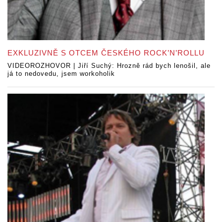
EXKLUZIVNĚ S OTCEM ČESKÉHO ROCK’N’ROLLU
VIDEOROZHOVOR | Jiří Suchý: Hrozně rád bych lenošil, ale
já to nedovedu, jsem workoholik