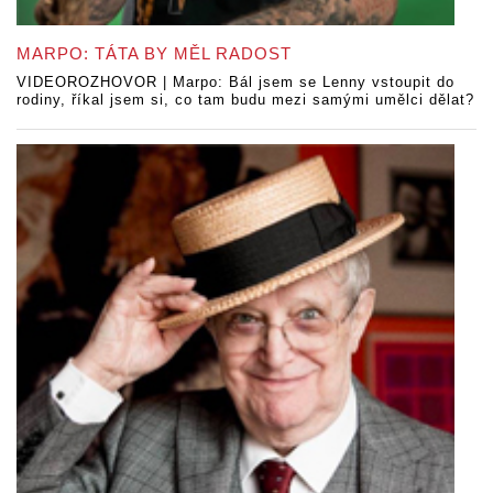
MARPO: TÁTA BY MĚL RADOST
VIDEOROZHOVOR | Marpo: Bál jsem se Lenny vstoupit do
rodiny, říkal jsem si, co tam budu mezi samými umělci dělat?