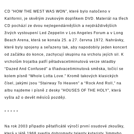
CD ”HOW THE WEST WAS WON”, které bylo natočeno v
Kalifornii, je skvělým zvukovým doplňkem DVD. Materiál na třech
CD pochází ze dvou nejlegendárnějších a nejdráždivějších
živých vystoupení Led Zeppelin v Los Angeles Forum a v Long
Beach Arena, která se konala 25. a 27. června 1972. Nahrávky,
které byly spojeny a seřazeny tak, aby napodobily jeden koncert
od začátku do konce, zachycují skupinu na vrcholu jejích sil. K
vrcholům trojalba patří pětadvacetiminutová verze skladby
“Dazed And Confused” a třiadvacetiminutová směska, točící se
kolem písně “Whole Lotta Love.” Kromě takových klasických
čísel, jakými jsou “Stairway To Heaven” a “Rock And Roll,” na
albu najdeme i písně z desky ”HOUSES OF THE HOLY”, která
vyšla až o devět měsíců později.
* * * * *
Na rok 2003 připadlo pětatřicáté výročí první osudové zkoušky,
která v létě 1968 svedla dohromady talenty kytaristy Jimmyho