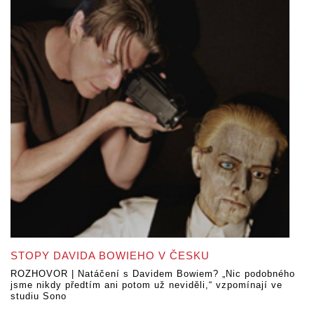
STOPY DAVIDA BOWIEHO V ČESKU
ROZHOVOR | Natáčení s Davidem Bowiem? „Nic podobného
jsme nikdy předtím ani potom už neviděli,“ vzpomínají ve
studiu Sono