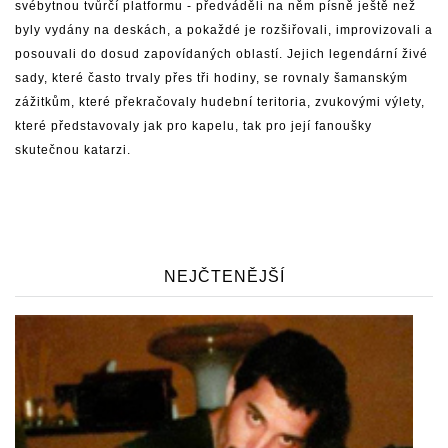
svébytnou tvůrčí platformu - předváděli na něm písně ještě než
byly vydány na deskách, a pokaždé je rozšiřovali, improvizovali a
posouvali do dosud zapovídaných oblastí. Jejich legendární živé
sady, které často trvaly přes tři hodiny, se rovnaly šamanským
zážitkům, které překračovaly hudební teritoria, zvukovými výlety,
které představovaly jak pro kapelu, tak pro její fanoušky
skutečnou katarzi.
NEJČTENĚJŠÍ