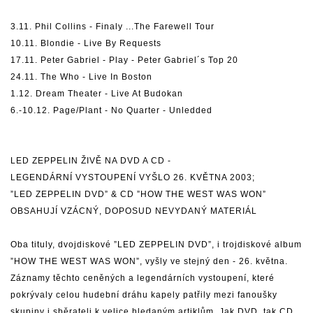
3.11. Phil Collins - Finaly ...The Farewell Tour
10.11. Blondie - Live By Requests
17.11. Peter Gabriel - Play - Peter Gabriel´s Top 20
24.11. The Who - Live In Boston
1.12. Dream Theater - Live At Budokan
6.-10.12. Page/Plant - No Quarter - Unledded
LED ZEPPELIN ŽIVĚ NA DVD A CD -
LEGENDÁRNÍ VYSTOUPENÍ VYŠLO 26. KVĚTNA 2003;
”LED ZEPPELIN DVD” & CD ”HOW THE WEST WAS WON”
OBSAHUJÍ VZÁCNÝ, DOPOSUD NEVYDANÝ MATERIÁL
Oba tituly, dvojdiskové ”LED ZEPPELIN DVD”, i trojdiskové album
”HOW THE WEST WAS WON”, vyšly ve stejný den - 26. května.
Záznamy těchto ceněných a legendárních vystoupení, které
pokrývaly celou hudební dráhu kapely patřily mezi fanoušky
skupiny i sběrateli k velice hledaným artiklům. Jak DVD, tak CD,