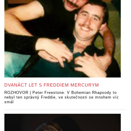
DVANÁCT LET S FREDDIEM MERCURYM
ROZHOVOR | Peter Freestone: V Bohemian Rhapsody to
nebyl ten správný Freddie, ve skutečnosti se mnohem víc
smál