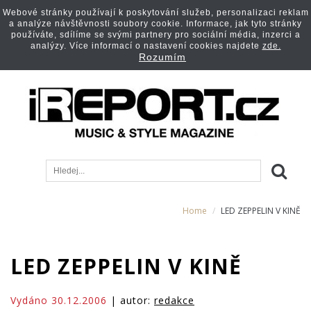
Webové stránky používají k poskytování služeb, personalizaci reklam
a analýze návštěvnosti soubory cookie. Informace, jak tyto stránky
používáte, sdílíme se svými partnery pro sociální média, inzerci a
analýzy. Více informací o nastavení cookies najdete
zde.
Rozumím
Home
LED ZEPPELIN V KINĚ
LED ZEPPELIN V KINĚ
Vydáno 30.12.2006
| autor:
redakce