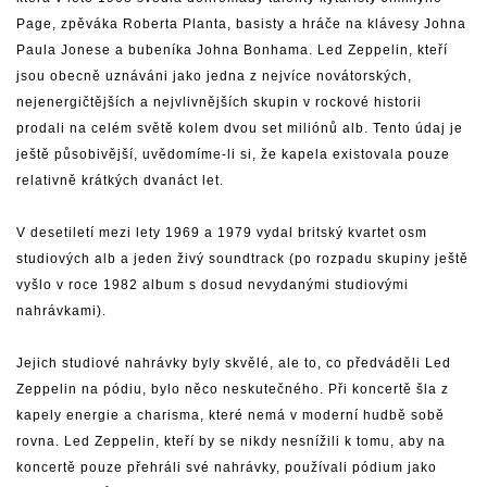
Page, zpěváka Roberta Planta, basisty a hráče na klávesy Johna
Paula Jonese a bubeníka Johna Bonhama. Led Zeppelin, kteří
jsou obecně uznáváni jako jedna z nejvíce novátorských,
nejenergičtějších a nejvlivnějších skupin v rockové historii
prodali na celém světě kolem dvou set miliónů alb. Tento údaj je
ještě působivější, uvědomíme-li si, že kapela existovala pouze
relativně krátkých dvanáct let.
V desetiletí mezi lety 1969 a 1979 vydal britský kvartet osm
studiových alb a jeden živý soundtrack (po rozpadu skupiny ještě
vyšlo v roce 1982 album s dosud nevydanými studiovými
nahrávkami).
Jejich studiové nahrávky byly skvělé, ale to, co předváděli Led
Zeppelin na pódiu, bylo něco neskutečného. Při koncertě šla z
kapely energie a charisma, které nemá v moderní hudbě sobě
rovna. Led Zeppelin, kteří by se nikdy nesnížili k tomu, aby na
koncertě pouze přehráli své nahrávky, používali pódium jako