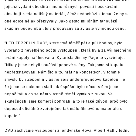
jejichž vydání obestírá mnoho různých pověstí i očekávání,
obsahují zcela odlišný materiál, čímž nedochází k tomu, že by se
obě edice nějak překrývaly. Jako gesto miliónům fanoušků
skupiny budou oba tituly prodávány za zvláště výhodnou cenu.
”LED ZEPPELIN DVD”, které trvá téměř pět a půl hodiny, bylo
vybráno z nevelkého počtu vystoupení, která byla za výjimečného
trvání kapely nafilmována. Kytarista Jimmy Page to vysvětluje:
“Nikdy jsme nebyli součástí popové scény. Tak jsme si kapelu
nepředstavovali. Nám šlo o to, hrát na koncertech. V tomhle
smyslu byli Zeppelin vlastně spíš undergroundovu kapelou. To,
že jsme se nakonec stali tak úspěšní bylo něco, s čím jsme
nepočítali a co se nám vlastně téměř vymklo z rukou. Ve
skutečnosti jsme komercí pohrdali, a to je také důvod, proč bylo
doposud oficiálně zveřejněno tak málo filmového materiálu o
kapele.”
DVD zachycuje vystoupení z londýnské Royal Albert Hall v lednu