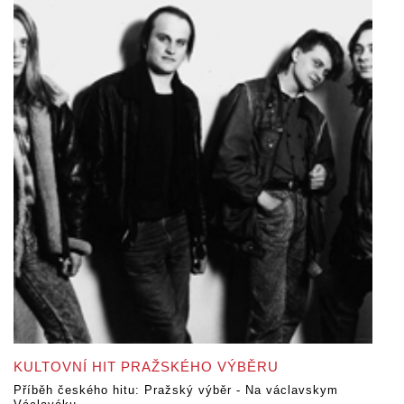
KULTOVNÍ HIT PRAŽSKÉHO VÝBĚRU
Příběh českého hitu: Pražský výběr - Na václavskym