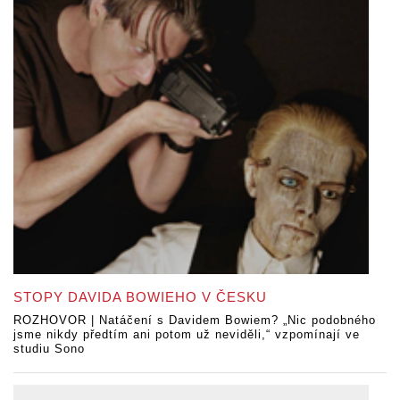
STOPY DAVIDA BOWIEHO V ČESKU
ROZHOVOR | Natáčení s Davidem Bowiem? „Nic podobného
jsme nikdy předtím ani potom už neviděli,“ vzpomínají ve
studiu Sono