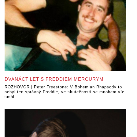
DVANÁCT LET S FREDDIEM MERCURYM
ROZHOVOR | Peter Freestone: V Bohemian Rhapsody to
nebyl ten správný Freddie, ve skutečnosti se mnohem víc
smál