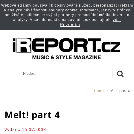
Webové stránky používají k poskytování služeb, personalizaci reklam
a analýze návštěvnosti soubory cookie. Informace, jak tyto stránky
používáte, sdílíme se svými partnery pro sociální média, inzerci a
analýzy. Více informací o nastavení cookies najdete
zde.
Rozumím
Home
Melt! part 4
Melt! part 4
Vydáno 25.07.2008