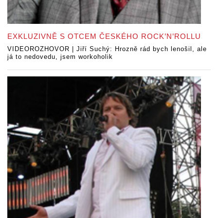
EXKLUZIVNĚ S OTCEM ČESKÉHO ROCK’N’ROLLU
VIDEOROZHOVOR | Jiří Suchý: Hrozně rád bych lenošil, ale
já to nedovedu, jsem workoholik