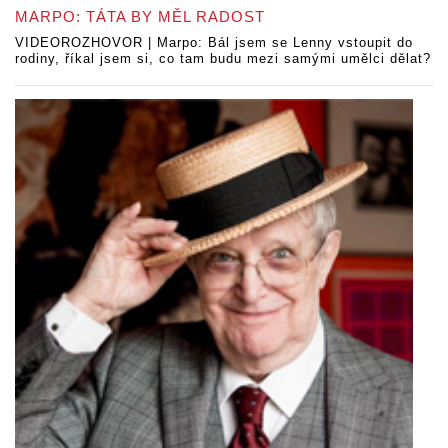
MARPO: TÁTA BY MĚL RADOST
VIDEOROZHOVOR | Marpo: Bál jsem se Lenny vstoupit do
rodiny, říkal jsem si, co tam budu mezi samými umělci dělat?