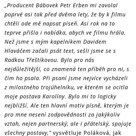
„Producent Bábovek Petr Erben mi zavolal
poprvé asi tak před dvěma lety, že by k filmu
chtěli ode mě napsat píseň. Asi rok na to
teprve přišla i nabídka, abych ve filmu hrála.
Než jsme s mým kapelníkem Davidem
Hlaváčem začali psát text, sešli jsme se s
Radkou Třeštíkovou. Bylo pro nás
nejdůležitější, co znamená ten příběh pro ni, s
čím ho psala. Při psaní jsme nejvíce vycházeli
z milostného trojúhelníku, ve kterém se ocitla
moje postava Karolíny. Bylo mi to logicky
nejbližší. Ale ten hlavní motiv písně, kterým je
pro mne nesení zodpovědnosti za jakýkoliv
vztah, nejen partnerský, ale i přátelský, spojuje
všechny postavy,“
vysvětluje Poláková, jak