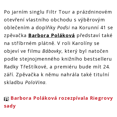
je
představuje
představuje
představuje
představuje
singl
singl
singl
singl
Po jarním singlu Filtr Tour a prázdninovém
PoloVina,
PoloVina,
PoloVina,
PoloVina,
titulní
titulní
titulní
titulní
otevření vlastního obchodu s výběrovým
skladbu
skladbu
skladbu
skladbu
oblečením a doplňky
Poďsi
na Korunní 41 se
filmu
filmu
filmu
filmu
Bábovky
Bábovky
Bábovky
Bábovky
zpěvačka
Barbora Poláková
představí také
na stříbrném plátně. V roli Karolíny se
objeví ve filmu
Bábovky
, který byl natočen
podle stejnojmenného knižního bestselleru
Radky Třeštíkové, a premiéru bude mít 24.
září. Zpěvačka k němu nahrála také titulní
skladbu
PoloVina
.
Barbora Poláková rozezpívala Riegrovy
sady