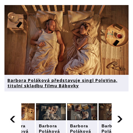
Barbora Poláková představuje singl PoloVina,
titulní skladbu filmu Bábovky
Barbora
Barbora
Barbora
Barbora
Poláková
Poláková
Poláková
Poláková