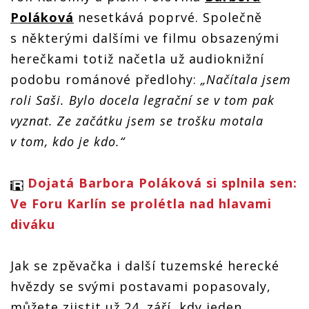
Poláková
nesetkává poprvé. Společně
s některými dalšími ve filmu obsazenými
herečkami totiž načetla už audioknižní
podobu románové předlohy:
„Načítala jsem
roli Saši. Bylo docela legrační se v tom pak
vyznat. Ze začátku jsem se trošku motala
v tom, kdo je kdo.“
Dojatá Barbora Poláková si splnila sen:
Ve Foru Karlín se prolétla nad hlavami
diváku
Jak se zpěvačka i další tuzemské herecké
hvězdy se svými postavami popasovaly,
můžete zjistit už 24. září, kdy jeden