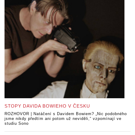
STOPY DAVIDA BOWIEHO V ČESKU
ROZHOVOR | Natáčení s Davidem Bowiem? „Nic podobného
jsme nikdy předtím ani potom už neviděli,“ vzpomínají ve
studiu Sono