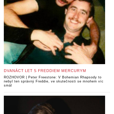
DVANÁCT LET S FREDDIEM MERCURYM
ROZHOVOR | Peter Freestone: V Bohemian Rhapsody to
nebyl ten správný Freddie, ve skutečnosti se mnohem víc
smál