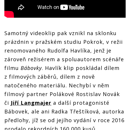
Samotný videoklip pak vznikl na sklonku
prázdnin v pražském studiu Pokrok, v režii
renomovaného Rudolfa Havlíka, jenž je
zároveň režisérem a spoluautorem scénáře
filmu
Bábovky
. Havlík klip poskládal dílem
z filmových záběrů, dílem z nově
natočeného materiálu. Nechybí v něm
filmový partner Polákové Rostislav Novák
či
Jiří Langmajer
a další protagonisté
Bábovek, ale ani Radka Třeštíková, autorka
předlohy, jíž se od jejího vydání v roce 2016
prodalo rekordních 160 000 kusů.