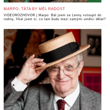
MARPO: TÁTA BY MĚL RADOST
VIDEOROZHOVOR | Marpo: Bál jsem se Lenny vstoupit do
rodiny, říkal jsem si, co tam budu mezi samými umělci dělat?