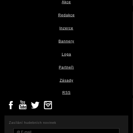
Akce
Redakce
Inzerce
Bannery
Loga
Partneři
Zásady
RSS
Zasílání hudebních novinek