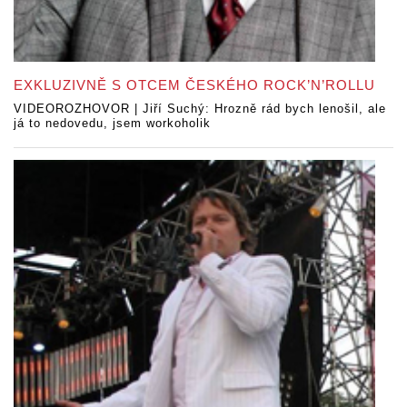
EXKLUZIVNĚ S OTCEM ČESKÉHO ROCK’N’ROLLU
VIDEOROZHOVOR | Jiří Suchý: Hrozně rád bych lenošil, ale
já to nedovedu, jsem workoholik