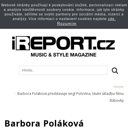
Webové stránky používají k poskytování služeb, personalizaci reklam
a analýze návštěvnosti soubory cookie. Informace, jak tyto stránky
používáte, sdílíme se svými partnery pro sociální média, inzerci a
analýzy. Více informací o nastavení cookies najdete
zde.
Rozumím
Home
Barbora Poláková představuje singl PoloVina, titulní skladbu filmu
Bábovky
Barbora Poláková