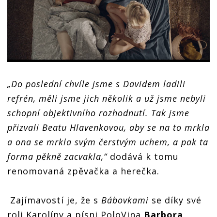
„Do poslední chvíle jsme s Davidem ladili
refrén, měli jsme jich několik a už jsme nebyli
schopní objektivního rozhodnutí. Tak jsme
přizvali Beatu Hlavenkovou, aby se na to mrkla
a ona se mrkla svým čerstvým uchem, a pak ta
forma pěkně zacvakla,“
dodává k tomu
renomovaná zpěvačka a herečka.
Zajímavostí je, že s
Bábovkami
se díky své
roli Karolíny a písni PoloVina
Barbora