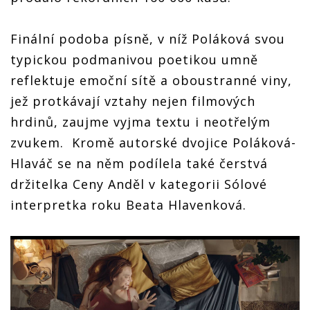
Finální podoba písně, v níž Poláková svou
typickou podmanivou poetikou umně
reflektuje emoční sítě a oboustranné viny,
jež protkávají vztahy nejen filmových
hrdinů, zaujme vyjma textu i neotřelým
zvukem. Kromě autorské dvojice Poláková-
Hlaváč se na něm podílela také čerstvá
držitelka Ceny Anděl v kategorii Sólové
interpretka roku Beata Hlavenková.