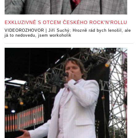
EXKLUZIVNĚ S OTCEM ČESKÉHO ROCK’N’ROLLU
VIDEOROZHOVOR | Jiří Suchý: Hrozně rád bych lenošil, ale
já to nedovedu, jsem workoholik