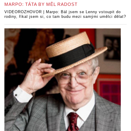
MARPO: TÁTA BY MĚL RADOST
VIDEOROZHOVOR | Marpo: Bál jsem se Lenny vstoupit do
rodiny, říkal jsem si, co tam budu mezi samými umělci dělat?