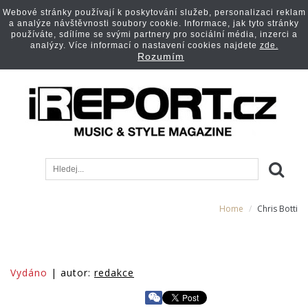
Webové stránky používají k poskytování služeb, personalizaci reklam
a analýze návštěvnosti soubory cookie. Informace, jak tyto stránky
používáte, sdílíme se svými partnery pro sociální média, inzerci a
analýzy. Více informací o nastavení cookies najdete
zde.
Rozumím
Home
Chris Botti
Vydáno
| autor:
redakce