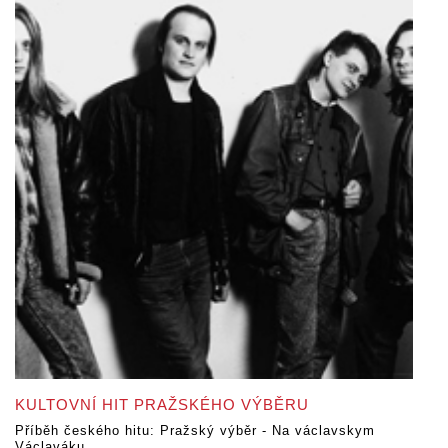
KULTOVNÍ HIT PRAŽSKÉHO VÝBĚRU
Příběh českého hitu: Pražský výběr - Na václavskym
Václaváku