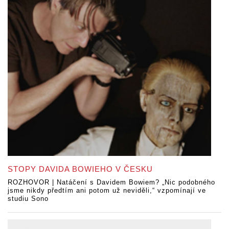
STOPY DAVIDA BOWIEHO V ČESKU
ROZHOVOR | Natáčení s Davidem Bowiem? „Nic podobného
jsme nikdy předtím ani potom už neviděli,“ vzpomínají ve
studiu Sono