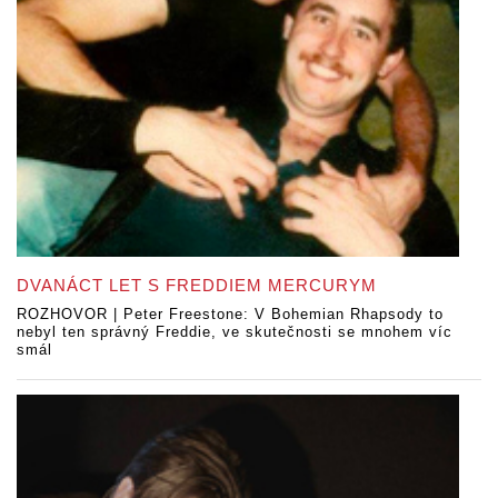
DVANÁCT LET S FREDDIEM MERCURYM
ROZHOVOR | Peter Freestone: V Bohemian Rhapsody to
nebyl ten správný Freddie, ve skutečnosti se mnohem víc
smál