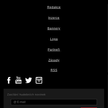
Redakce
Inzerce
Bannery
Loga
Partneři
Zásady
RSS
Zasílání hudebních novinek