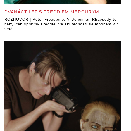
DVANÁCT LET S FREDDIEM MERCURYM
ROZHOVOR | Peter Freestone: V Bohemian Rhapsody to
nebyl ten správný Freddie, ve skutečnosti se mnohem víc
smál