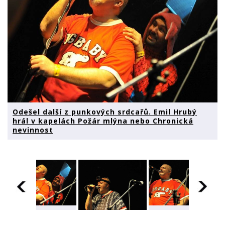
Odešel další z punkových srdcařů. Emil Hrubý
hrál v kapelách Požár mlýna nebo Chronická
nevinnost
Odešel další z
Odešel další z
punkových
punkových