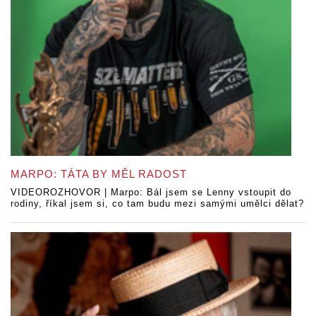
MARPO: TÁTA BY MĚL RADOST
VIDEOROZHOVOR | Marpo: Bál jsem se Lenny vstoupit do
rodiny, říkal jsem si, co tam budu mezi samými umělci dělat?