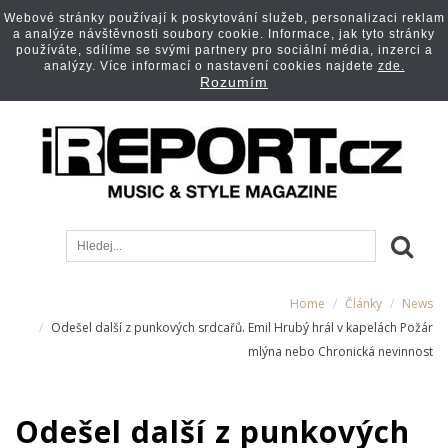
Webové stránky používají k poskytování služeb, personalizaci reklam
a analýze návštěvnosti soubory cookie. Informace, jak tyto stránky
používáte, sdílíme se svými partnery pro sociální média, inzerci a
analýzy. Více informací o nastavení cookies najdete
zde.
Rozumím
Home
Články
News
Odešel další z punkových srdcařů. Emil Hrubý hrál v kapelách Požár
mlýna nebo Chronická nevinnost
Odešel další z punkových