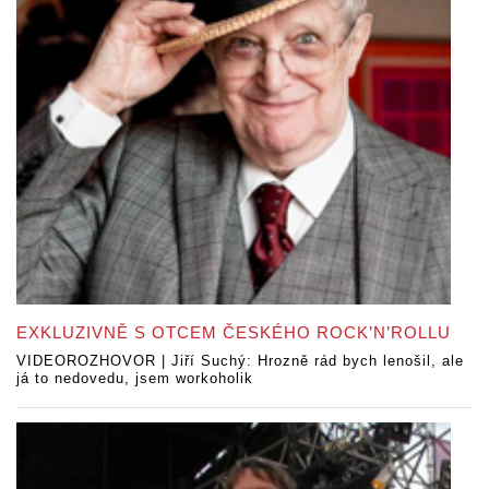
EXKLUZIVNĚ S OTCEM ČESKÉHO ROCK’N’ROLLU
VIDEOROZHOVOR | Jiří Suchý: Hrozně rád bych lenošil, ale
já to nedovedu, jsem workoholik