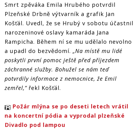
Smrt zpěváka Emila Hrubého potvrdil
srdcařů. Emil
srdcařů. Emil
Hrubý hrál v
Hrubý hrál v
Plzeňské Drbně výtvarník a grafik Jan
kapelách
kapelách
Požár mlýna
Požár mlýna
Košťál. Uvedl, že se Hrubý v sobotu účastnil
nebo
nebo
Odešel další z
narozeninové oslavy kamaráda Jana
Chronická
Chronická
punkových
nevinnost
nevinnost
srdcařů. Emil
Rampicha. Během ní se mu udělalo nevolno
Hrubý hrál v
a upadl do bezvědomí.
„Na místě mu lidé
kapelách
Požár mlýna
poskytli první pomoc ještě před příjezdem
nebo
Chronická
záchranné služby. Bohužel se nám teď
nevinnost
potvrdily informace z nemocnice, že Emil
zemřel,“
řekl Košťál.
Požár mlýna se po deseti letech vrátil
na koncertní pódia a vyprodal plzeňské
Divadlo pod lampou