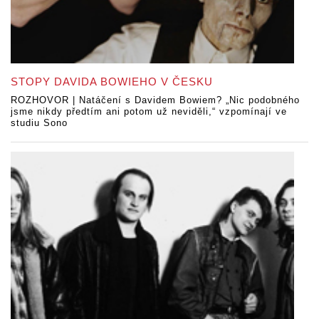
STOPY DAVIDA BOWIEHO V ČESKU
ROZHOVOR | Natáčení s Davidem Bowiem? „Nic podobného
jsme nikdy předtím ani potom už neviděli,“ vzpomínají ve
studiu Sono