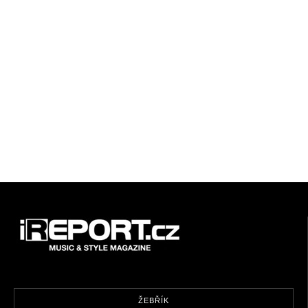
ŽEBŘÍK