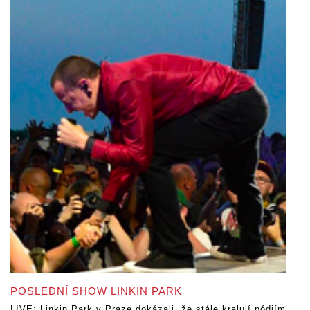
POSLEDNÍ SHOW LINKIN PARK
LIVE: Linkin Park v Praze dokázali, že stále kralují pódiím.