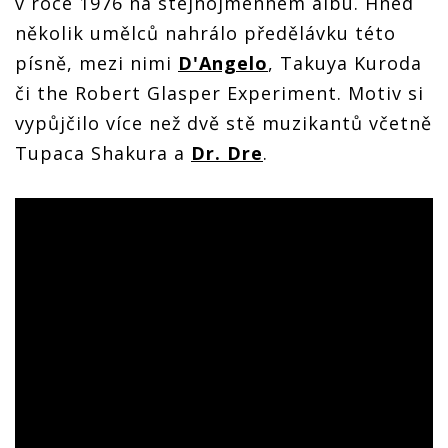
v roce 1976 na stejnojmenném albu. Hned
několik umělců nahrálo předělávku této
písně, mezi nimi
D'Angelo
, Takuya Kuroda
či the Robert Glasper Experiment. Motiv si
vypůjčilo více než dvě stě muzikantů včetně
Tupaca Shakura a
Dr. Dre
.