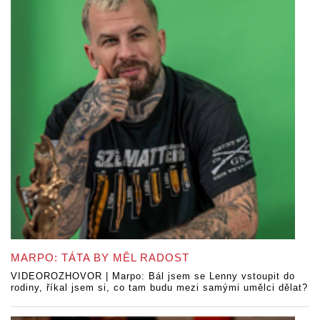
MARPO: TÁTA BY MĚL RADOST
VIDEOROZHOVOR | Marpo: Bál jsem se Lenny vstoupit do
rodiny, říkal jsem si, co tam budu mezi samými umělci dělat?