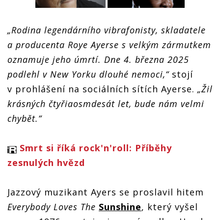
„Rodina legendárního vibrafonisty, skladatele
Zemřel jazzman Roy
Z
a producenta Roye Ayerse s velkým zármutkem
Ayers, proslavil se
A
hitem Everybody
h
oznamuje jeho úmrtí. Dne 4. března 2025
Loves The Sunshine
L
podlehl v New Yorku dlouhé nemoci,“
stojí
v prohlášení na sociálních sítích Ayerse.
„Žil
krásných čtyřiaosmdesát let, bude nám velmi
Zemřel jazzman Roy
chybět.“
Ayers, proslavil se
hitem Everybody
Loves The Sunshine
Smrt si říká rock'n'roll: Příběhy
zesnulých hvězd
Jazzový muzikant Ayers se proslavil hitem
Everybody Loves The
Sunshine
, který vyšel