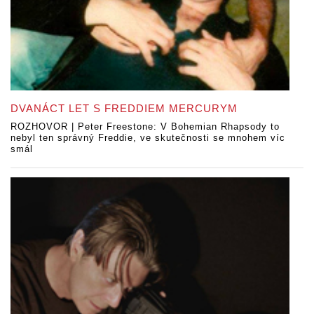
DVANÁCT LET S FREDDIEM MERCURYM
ROZHOVOR | Peter Freestone: V Bohemian Rhapsody to
nebyl ten správný Freddie, ve skutečnosti se mnohem víc
smál