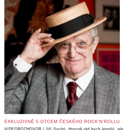
EXKLUZIVNĚ S OTCEM ČESKÉHO ROCK’N’ROLLU
VIDEOROZHOVOR | Jiří Suchý: Hrozně rád bych lenošil, ale