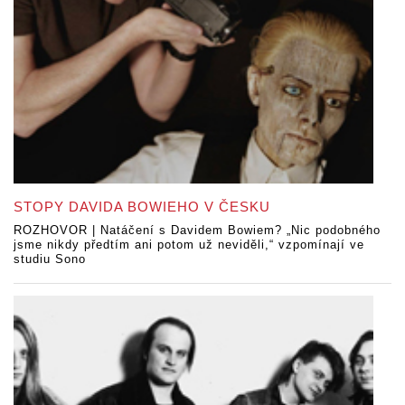
STOPY DAVIDA BOWIEHO V ČESKU
ROZHOVOR | Natáčení s Davidem Bowiem? „Nic podobného
jsme nikdy předtím ani potom už neviděli,“ vzpomínají ve
studiu Sono