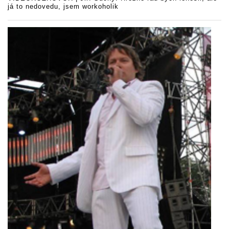
já to nedovedu, jsem workoholik