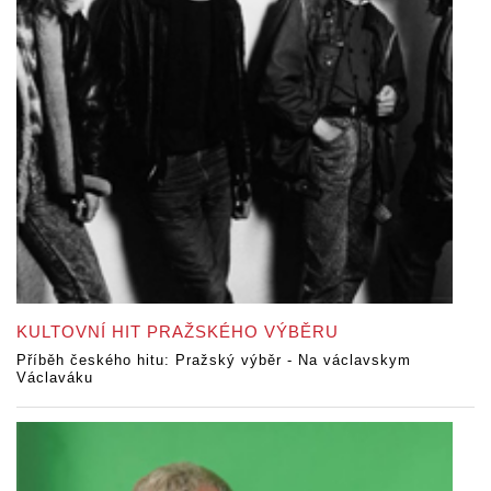
KULTOVNÍ HIT PRAŽSKÉHO VÝBĚRU
Příběh českého hitu: Pražský výběr - Na václavskym
Václaváku