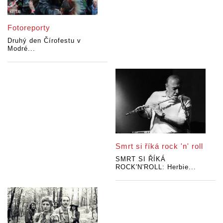
Fotoreporty
Druhý den Čírofestu v
Modré...
Smrt si říká rock 'n' roll
SMRT SI ŘÍKÁ
ROCK'N'ROLL: Herbie...