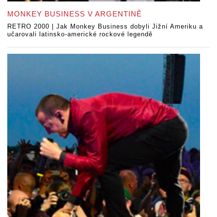
MONKEY BUSINESS V ARGENTINĚ
RETRO 2000 | Jak Monkey Business dobyli Jižní Ameriku a
učarovali latinsko-americké rockové legendě