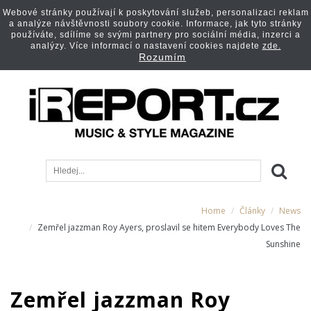
Webové stránky používají k poskytování služeb, personalizaci reklam
a analýze návštěvnosti soubory cookie. Informace, jak tyto stránky
používáte, sdílíme se svými partnery pro sociální média, inzerci a
analýzy. Více informací o nastavení cookies najdete
zde.
Rozumím
Home
Články
News
Zemřel jazzman Roy Ayers, proslavil se hitem Everybody Loves The
Sunshine
Zemřel jazzman Roy