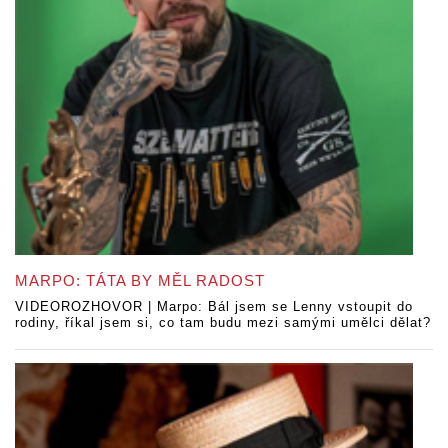
MARPO: TÁTA BY MĚL RADOST
VIDEOROZHOVOR | Marpo: Bál jsem se Lenny vstoupit do
rodiny, říkal jsem si, co tam budu mezi samými umělci dělat?