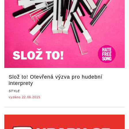
Slož to! Otevřená výzva pro hudební
interprety
STYLE
vydáno 22.06.2015