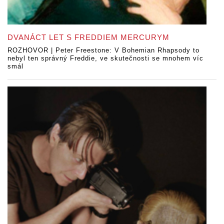
DVANÁCT LET S FREDDIEM MERCURYM
ROZHOVOR | Peter Freestone: V Bohemian Rhapsody to
nebyl ten správný Freddie, ve skutečnosti se mnohem víc
smál