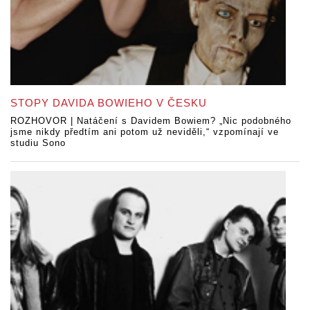
STOPY DAVIDA BOWIEHO V ČESKU
ROZHOVOR | Natáčení s Davidem Bowiem? „Nic podobného
jsme nikdy předtím ani potom už neviděli,“ vzpomínají ve
studiu Sono