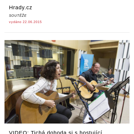
Hrady.cz
SOUTĚŽE
vydáno 22.06.2015
VIDEO: Tichá dohoda si s hostující