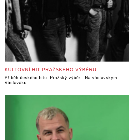
KULTOVNÍ HIT PRAŽSKÉHO VÝBĚRU
Příběh českého hitu: Pražský výběr - Na václavskym
Václaváku