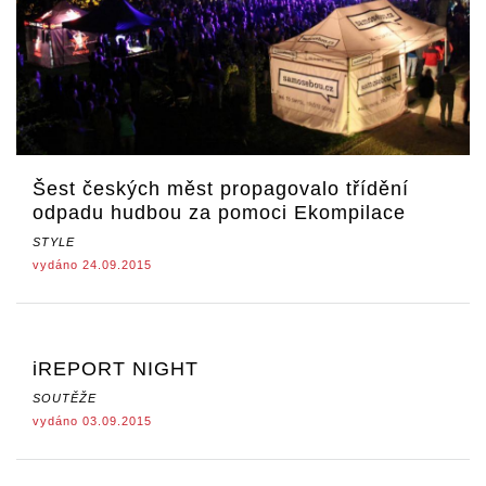
Šest českých měst propagovalo třídění
odpadu hudbou za pomoci Ekompilace
STYLE
vydáno 24.09.2015
iREPORT NIGHT
SOUTĚŽE
vydáno 03.09.2015