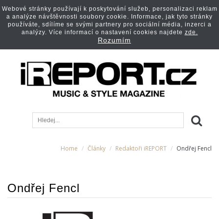
Webové stránky používají k poskytování služeb, personalizaci reklam
a analýze návštěvnosti soubory cookie. Informace, jak tyto stránky
používáte, sdílíme se svými partnery pro sociální média, inzerci a
analýzy. Více informací o nastavení cookies najdete
zde.
Rozumím
Home
Články
Redaktoři iREPORT
Ondřej Fencl
Ondřej Fencl