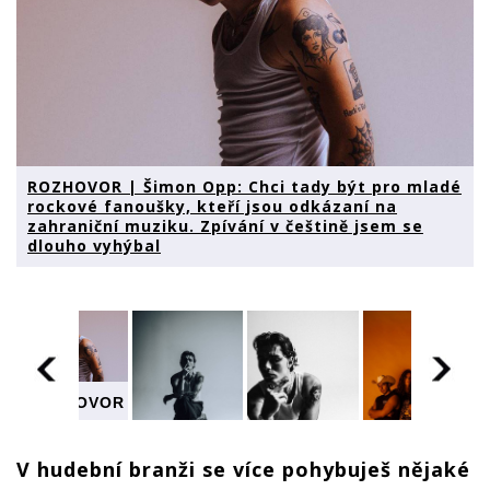
ROZHOVOR | Šimon Opp: Chci tady být pro mladé
rockové fanoušky, kteří jsou odkázaní na
zahraniční muziku. Zpívání v češtině jsem se
dlouho vyhýbal
ROZHOVOR
| Šimon
R
Opp: Chci
tady být
V hudební branži se více pohybuješ nějaké
pro mladé