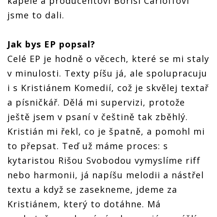
kapele a producentovi Borisi Carloffovi
jsme to dali.
Jak bys EP popsal?
Celé EP je hodně o věcech, které se mi staly
v minulosti. Texty píšu já, ale spolupracuju
i s Kristiánem Komedií, což je skvělej textař
a písničkář. Dělá mi supervizi, protože
ještě jsem v psaní v češtině tak zběhlý.
Kristián mi řekl, co je špatně, a pomohl mi
to přepsat. Teď už máme proces: s
kytaristou Rišou Svobodou vymyslíme riff
nebo harmonii, já napíšu melodii a nástřel
textu a když se zasekneme, jdeme za
Kristiánem, který to dotáhne. Má