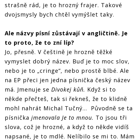
strašně rád, je to hrozný frajer. Takové
dvojsmysly bych chtěl vymýšlet taky.
Ale názvy písní zůstávají v angličtině. Je
to proto, že to zní líp?
Jo, přesně. V češtině je hrozně těžké
vymyslet dobrý název. Buď je to moc slov,
nebo je to „cringe“, nebo prostě blbé. Ale
na EP přeci jen jedna písnička český název
má. Jmenuje se
Divokej kůň.
Když si to
někde přečteš, tak si řekneš, že to klidně
mohl nahrát Michal Tučný… Původně se ta
písnička
jmenovala Je to mnou.
To jsou tři
slova, což je hrozné, a když to někde vidíš
napsané, je to mdlé. Nelíbilo se mi to. Mám