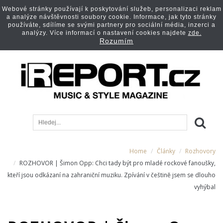
Webové stránky používají k poskytování služeb, personalizaci reklam
a analýze návštěvnosti soubory cookie. Informace, jak tyto stránky
používáte, sdílíme se svými partnery pro sociální média, inzerci a
analýzy. Více informací o nastavení cookies najdete
zde.
Rozumím
Home
Články
Rozhovory
ROZHOVOR | Šimon Opp: Chci tady být pro mladé rockové fanoušky,
kteří jsou odkázaní na zahraniční muziku. Zpívání v češtině jsem se dlouho
vyhýbal