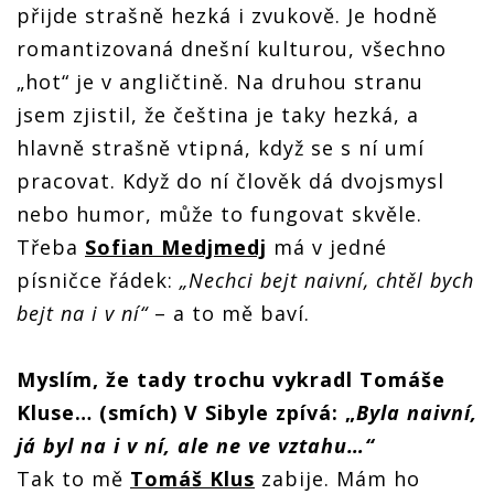
přijde strašně hezká i zvukově. Je hodně
romantizovaná dnešní kulturou, všechno
„hot“ je v angličtině. Na druhou stranu
jsem zjistil, že čeština je taky hezká, a
hlavně strašně vtipná, když se s ní umí
pracovat. Když do ní člověk dá dvojsmysl
nebo humor, může to fungovat skvěle.
Třeba
Sofian Medjmedj
má v jedné
písničce řádek:
„Nechci bejt naivní, chtěl bych
bejt na i v ní“
– a to mě baví.
Myslím, že tady trochu vykradl Tomáše
Kluse… (smích) V Sibyle zpívá: „
Byla naivní,
já byl na i v ní, ale ne ve vztahu…“
Tak to mě
Tomáš Klus
zabije. Mám ho