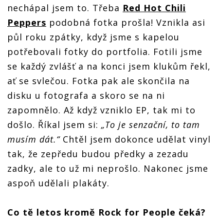
nechápal jsem to. Třeba
Red Hot Chili
Peppers
podobná fotka prošla! Vznikla asi
půl roku zpátky, když jsme s kapelou
potřebovali fotky do portfolia. Fotili jsme
se každý zvlášť a na konci jsem klukům řekl,
ať se svlečou. Fotka pak ale skončila na
disku u fotografa a skoro se na ni
zapomnělo. Až když vzniklo EP, tak mi to
došlo. Říkal jsem si:
„To je senzační, to tam
musím dát.“
Chtěl jsem dokonce udělat vinyl
tak, že zepředu budou předky a zezadu
zadky, ale to už mi neprošlo. Nakonec jsme
aspoň udělali plakáty.
Co tě letos kromě Rock for People čeká?