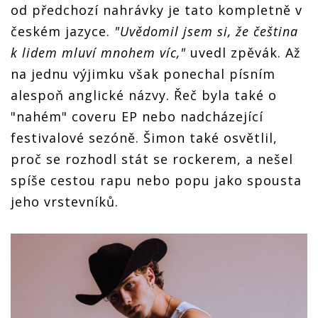
od předchozí nahrávky je tato kompletně v
českém jazyce.
"Uvědomil jsem si, že čeština
k lidem mluví mnohem víc,"
uvedl zpěvák. Až
na jednu výjimku však ponechal písním
alespoň anglické názvy. Řeč byla také o
"nahém" coveru EP nebo nadcházející
festivalové sezóně. Šimon také osvětlil,
proč se rozhodl stát se rockerem, a nešel
spíše cestou rapu nebo popu jako spousta
jeho vrstevníků.