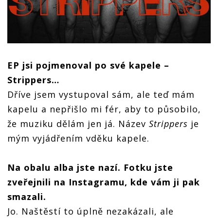
EP jsi pojmenoval po své kapele –
Strippers…
Dříve jsem vystupoval sám, ale teď mám
kapelu a nepřišlo mi fér, aby to působilo,
že muziku dělám jen já. Název
Strippers
je
mým vyjádřením vděku kapele.
Na obalu alba jste nazí. Fotku jste
zveřejnili na Instagramu, kde vám ji pak
smazali.
Jo. Naštěstí to úplně nezakázali, ale