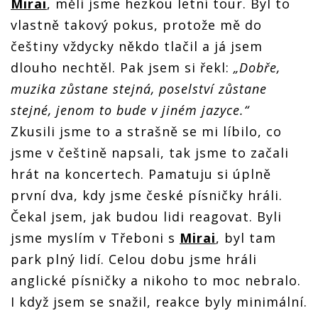
Mirai
, měli jsme hezkou letní tour. Byl to
vlastně takový pokus, protože mě do
češtiny vždycky někdo tlačil a já jsem
dlouho nechtěl. Pak jsem si řekl:
„Dobře,
muzika zůstane stejná, poselství zůstane
stejné, jenom to bude v jiném jazyce.“
Zkusili jsme to a strašně se mi líbilo, co
jsme v češtině napsali, tak jsme to začali
hrát na koncertech. Pamatuju si úplně
první dva, kdy jsme české písničky hráli.
Čekal jsem, jak budou lidi reagovat. Byli
jsme myslím v Třeboni s
Mirai
, byl tam
park plný lidí. Celou dobu jsme hráli
anglické písničky a nikoho to moc nebralo.
I když jsem se snažil, reakce byly minimální.