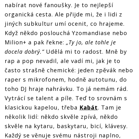
nabírat nové fanoušky. Je to nejlepší
organická cesta. Ale přijde mi, že i lidi z
jiných subkultur umí ocenit, co hrajeme.
Když někdo poslouchá Yzomandiase nebo
Milion+ a pak řekne:
„Ty jo, ale tohle je
docela dobrý.“
Udělá mi to radost. Mně by
rap a pop nevadil, ale vadí mi, jak je to
často strašně chemické: jeden zpěvák nebo
raper s mikrofonem, hodně autotunu, do
toho DJ hraje nahrávku. To já nemám rád.
Vytrácí se talent a píle. Teď to srovnám s
klasickou kapelou, třeba
Kabát
. Tam je
několik lidí: někdo skvěle zpívá, někdo
skvěle na kytaru, baskytaru, bicí, klávesy.
Každý se věnuje svému nástroji naplno,