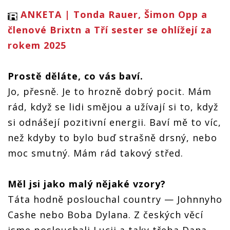
ANKETA | Tonda Rauer, Šimon Opp a
členové Brixtn a Tří sester se ohlížejí za
rokem 2025
Prostě děláte, co vás baví.
Jo, přesně. Je to hrozně dobrý pocit. Mám
rád, když se lidi smějou a užívají si to, když
si odnášejí pozitivní energii. Baví mě to víc,
než kdyby to bylo buď strašně drsný, nebo
moc smutný. Mám rád takový střed.
Měl jsi jako malý nějaké vzory?
Táta hodně poslouchal country — Johnnyho
Cashe nebo Boba Dylana. Z českých věcí
jsme poslouchali Lucii a taky třeba Dana