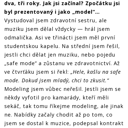
dva, tři roky. Jak jsi začínal? Zpočátku jsi
ROZHOVOR
ROZHOVOR
ROZHOVOR
rockové
| Šimon
| Šimon
| Šimon
fanoušky,
byl prezentovaný i jako „model“…
Opp: Chci
Opp: Chci
Opp: Chci
kteří jsou
tady být
tady být
tady být
odkázaní
Vystudoval jsem zdravotní sestru, ale
pro mladé
pro mladé
pro mladé
na
muziku jsem dělal vždycky — hrál jsem
rockové
rockové
rockové
zahraniční
fanoušky,
fanoušky,
fanoušky,
muziku.
odmalička. Asi ve třinácti jsem měl první
kteří jsou
kteří jsou
kteří jsou
í
Zpívání v
odkázaní
odkázaní
odkázaní
češtině
studentskou kapelu. Na střední jsem řešil,
na
na
na
jsem se
jestli chci dělat jen muziku, nebo pojedu
zahraniční
zahraniční
zahraniční
dlouho
muziku.
muziku.
muziku.
vyhýbal
„safe mode“ a zůstanu ve zdravotnictví. Až
Zpívání v
Zpívání v
Zpívání v
češtině
češtině
češtině
ve čtvrťáku jsem si řekl:
„Hele, kašlu na safe
jsem se
jsem se
jsem se
mode. Dokud jsem mladý, chci to zkusit.“
dlouho
dlouho
dlouho
vyhýbal
vyhýbal
vyhýbal
Modeling jsem vůbec neřešil. Jestli jsem se
někdy vyfotil pro kamarády, kteří měli
sekáč, tak tomu říkejme modeling, ale jinak
ne. Nabídky začaly chodit až po tom, co
jsem se dostal k muzice, podepsal kontrakt