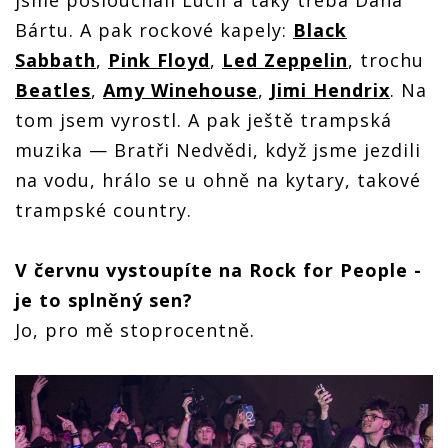
Bártu. A pak rockové kapely:
Black
Sabbath
,
Pink Floyd
,
Led Zeppelin
, trochu
Beatles
,
Amy Winehouse
,
Jimi Hendrix
. Na
tom jsem vyrostl. A pak ještě trampská
muzika — Bratři Nedvědi, když jsme jezdili
na vodu, hrálo se u ohně na kytary, takové
trampské country.
V červnu vystoupíte na Rock for People -
je to splněný sen?
Jo, pro mě stoprocentně.