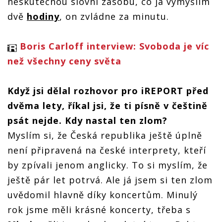
neskutečnou slovní zásobu, co já vymýšlím
dvě
hodiny
, on zvládne za minutu.
Boris Carloff interview: Svoboda je víc
než všechny ceny světa
Když jsi dělal rozhovor pro iREPORT před
dvěma lety, říkal jsi, že ti písně v češtině
psát nejde. Kdy nastal ten zlom?
Myslím si, že Česká republika ještě úplně
není připravená na české interprety, kteří
by zpívali jenom anglicky. To si myslím, že
ještě pár let potrvá. Ale já jsem si ten zlom
uvědomil hlavně díky koncertům. Minulý
rok jsme měli krásné koncerty, třeba s