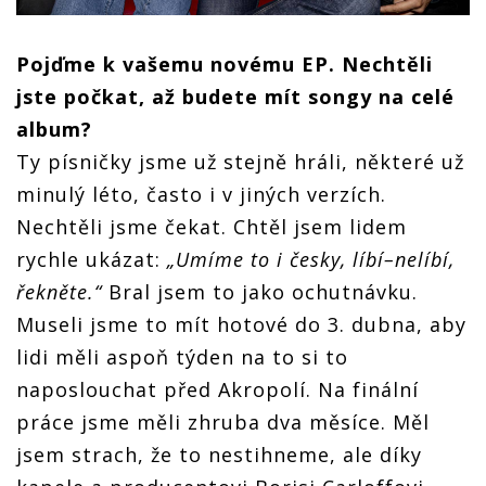
Pojďme k vašemu novému EP. Nechtěli
jste počkat, až budete mít songy na celé
album?
Ty písničky jsme už stejně hráli, některé už
minulý léto, často i v jiných verzích.
Nechtěli jsme čekat. Chtěl jsem lidem
rychle ukázat:
„Umíme to i česky, líbí–nelíbí,
řekněte.“
Bral jsem to jako ochutnávku.
Museli jsme to mít hotové do 3. dubna, aby
lidi měli aspoň týden na to si to
naposlouchat před Akropolí. Na finální
práce jsme měli zhruba dva měsíce. Měl
jsem strach, že to nestihneme, ale díky