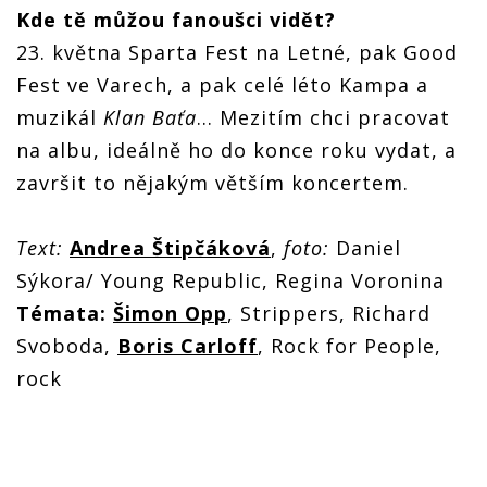
Kde tě můžou fanoušci vidět?
23. května Sparta Fest na Letné, pak Good
Fest ve Varech, a pak celé léto Kampa a
muzikál
Klan
Baťa
… Mezitím chci pracovat
na albu, ideálně ho do konce roku vydat, a
završit to nějakým větším koncertem.
Text:
Andrea Štipčáková
,
foto:
Daniel
Sýkora/ Young Republic, Regina Voronina
Témata:
Šimon Opp
, Strippers, Richard
Svoboda,
Boris Carloff
, Rock for People,
rock