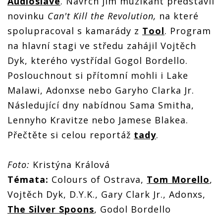
Audioslave
. Navrch jim muzikant představil
novinku
Can't Kill the Revolution,
na které
spolupracoval s kamarády z
Tool
. Program
na hlavní stagi ve středu zahájil Vojtěch
Dyk, kterého vystřídal Gogol Bordello.
Poslouchnout si přítomní mohli i Lake
Malawi, Adonxse nebo Garyho Clarka Jr.
Následující dny nabídnou Sama Smitha,
Lennyho Kravitze nebo Jamese Blakea.
Přečtěte si celou reportáž
tady
.
Foto:
Kristýna Králová
Témata:
Colours of Ostrava,
Tom Morello
,
Vojtěch Dyk, D.Y.K., Gary Clark Jr., Adonxs,
The Silver Spoons
, Godol Bordello