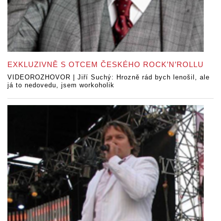
EXKLUZIVNĚ S OTCEM ČESKÉHO ROCK’N’ROLLU
VIDEOROZHOVOR | Jiří Suchý: Hrozně rád bych lenošil, ale
já to nedovedu, jsem workoholik