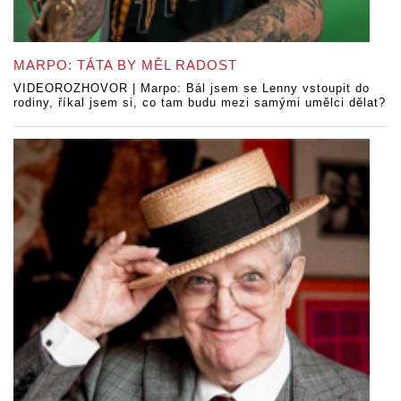
MARPO: TÁTA BY MĚL RADOST
VIDEOROZHOVOR | Marpo: Bál jsem se Lenny vstoupit do
rodiny, říkal jsem si, co tam budu mezi samými umělci dělat?