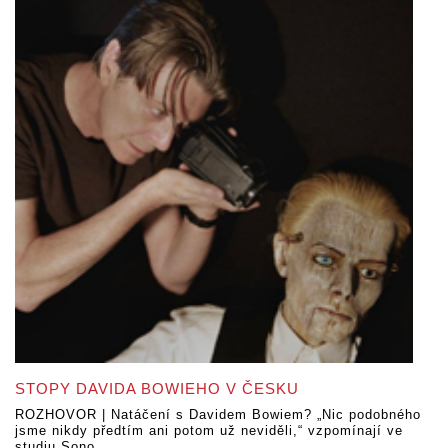
STOPY DAVIDA BOWIEHO V ČESKU
ROZHOVOR | Natáčení s Davidem Bowiem? „Nic podobného
jsme nikdy předtím ani potom už neviděli,“ vzpomínají ve
studiu Sono