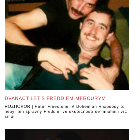
DVANÁCT LET S FREDDIEM MERCURYM
ROZHOVOR | Peter Freestone: V Bohemian Rhapsody to
nebyl ten správný Freddie, ve skutečnosti se mnohem víc
smál