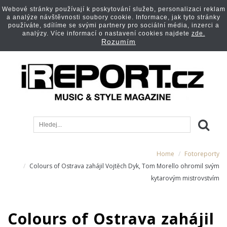
Webové stránky používají k poskytování služeb, personalizaci reklam
a analýze návštěvnosti soubory cookie. Informace, jak tyto stránky
používáte, sdílíme se svými partnery pro sociální média, inzerci a
analýzy. Více informací o nastavení cookies najdete
zde.
Rozumím
Home
Fotoreporty
Colours of Ostrava zahájil Vojtěch Dyk, Tom Morello ohromil svým
kytarovým mistrovstvím
Colours of Ostrava zahájil