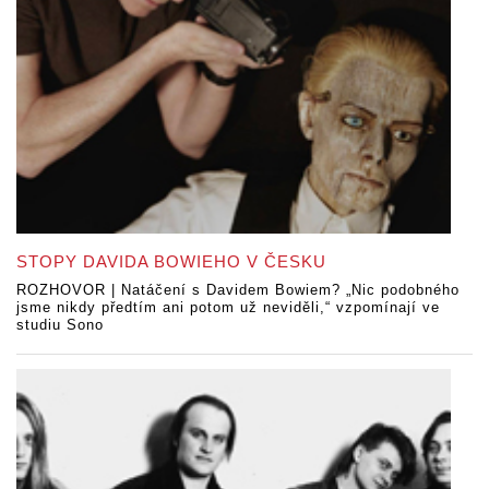
STOPY DAVIDA BOWIEHO V ČESKU
ROZHOVOR | Natáčení s Davidem Bowiem? „Nic podobného
jsme nikdy předtím ani potom už neviděli,“ vzpomínají ve
studiu Sono