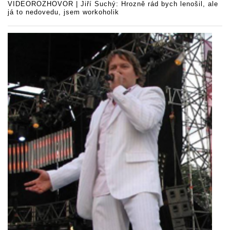
VIDEOROZHOVOR | Jiří Suchý: Hrozně rád bych lenošil, ale
já to nedovedu, jsem workoholik