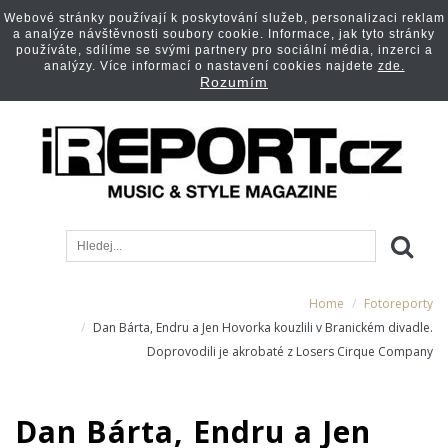
Webové stránky používají k poskytování služeb, personalizaci reklam
a analýze návštěvnosti soubory cookie. Informace, jak tyto stránky
používáte, sdílíme se svými partnery pro sociální média, inzerci a
analýzy. Více informací o nastavení cookies najdete
zde.
Rozumím
Home
Fotoreporty
Dan Bárta, Endru a Jen Hovorka kouzlili v Branickém divadle.
Doprovodili je akrobaté z Losers Cirque Company
Dan Bárta, Endru a Jen