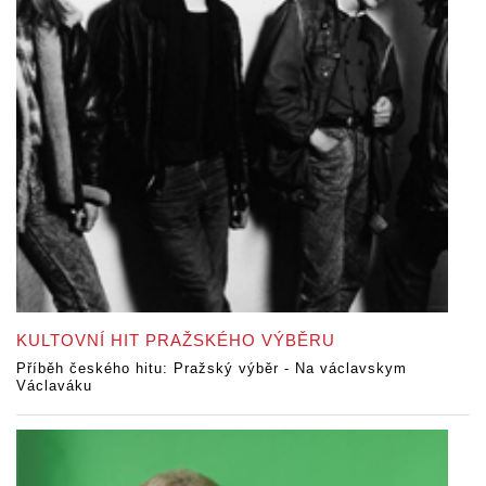
KULTOVNÍ HIT PRAŽSKÉHO VÝBĚRU
Příběh českého hitu: Pražský výběr - Na václavskym
Václaváku