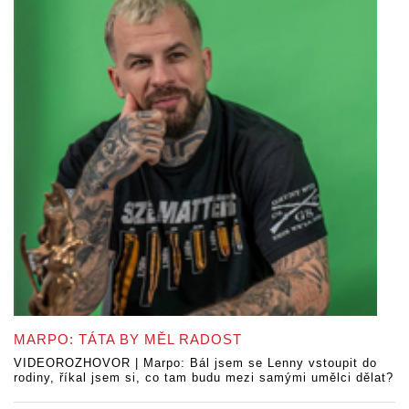
MARPO: TÁTA BY MĚL RADOST
VIDEOROZHOVOR | Marpo: Bál jsem se Lenny vstoupit do
rodiny, říkal jsem si, co tam budu mezi samými umělci dělat?