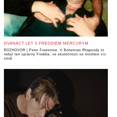
DVANÁCT LET S FREDDIEM MERCURYM
ROZHOVOR | Peter Freestone: V Bohemian Rhapsody to
nebyl ten správný Freddie, ve skutečnosti se mnohem víc
smál