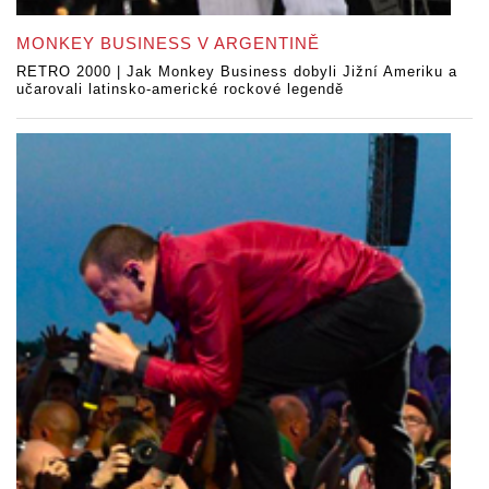
MONKEY BUSINESS V ARGENTINĚ
RETRO 2000 | Jak Monkey Business dobyli Jižní Ameriku a
učarovali latinsko-americké rockové legendě