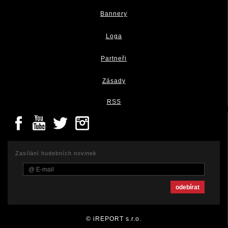
Bannery
Loga
Partneři
Zásady
RSS
Zasílání hudebních novinek
© iREPORT s.r.o.