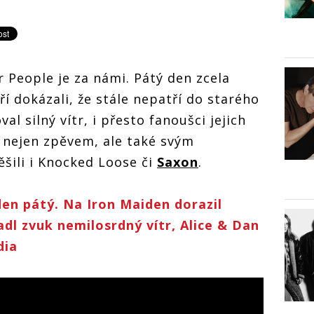
r People je za námi. Pátý den zcela
eří dokázali, že stále nepatří do starého
al silný vítr, i přesto fanoušci jejich
 nejen zpěvem, ale také svým
šili i Knocked Loose či
Saxon
.
den pátý. Na Iron Maiden dorazil
adl zvuk nemilosrdný vítr, Alice & Dan
dia