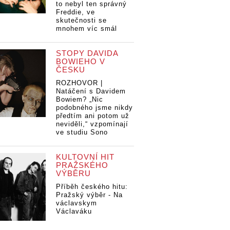
to nebyl ten správný
Freddie, ve
skutečnosti se
mnohem víc smál
STOPY DAVIDA
BOWIEHO V
ČESKU
ROZHOVOR |
Natáčení s Davidem
Bowiem? „Nic
podobného jsme nikdy
předtím ani potom už
neviděli,“ vzpomínají
ve studiu Sono
KULTOVNÍ HIT
PRAŽSKÉHO
VÝBĚRU
Příběh českého hitu:
Pražský výběr - Na
václavskym
Václaváku