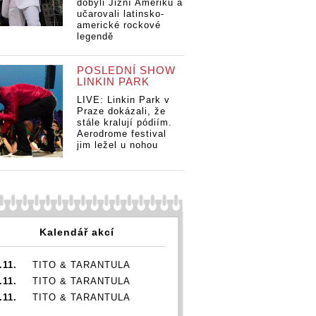
dobyli Jižní Ameriku a
učarovali latinsko-
americké rockové
legendě
POSLEDNÍ SHOW
LINKIN PARK
LIVE: Linkin Park v
Praze dokázali, že
stále kralují pódiím.
Aerodrome festival
jim ležel u nohou
Kalendář akcí
.11.
TITO & TARANTULA
.11.
TITO & TARANTULA
.11.
TITO & TARANTULA