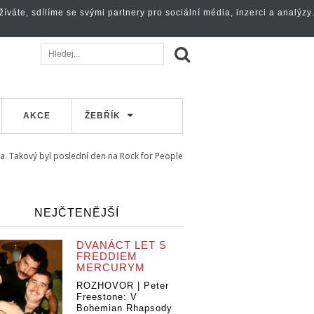
váte, sdílíme se svými partnery pro sociální média, inzerci a analýzy.
AKCE
ŽEBŘÍK
ta. Takový byl poslední den na Rock for People
NEJČTENĚJŠÍ
DVANÁCT LET S
FREDDIEM
MERCURYM
ROZHOVOR | Peter
Freestone: V
Bohemian Rhapsody