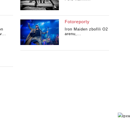
Fotoreporty
on
Iron Maiden zbořili O2
v...
arenu,...