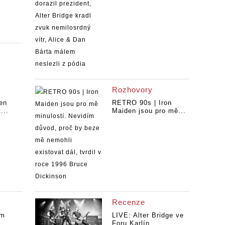
Rozhovory
en
RETRO 90s | Iron
...
Maiden jsou pro mě...
Recenze
ým
LIVE: Alter Bridge ve
Foru Karlín...