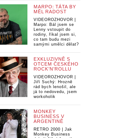
MARPO: TÁTA BY
MĚL RADOST
VIDEOROZHOVOR |
Marpo: Bál jsem se
Lenny vstoupit do
rodiny, říkal jsem si,
co tam budu mezi
samými umělci dělat?
EXKLUZIVNĚ S
OTCEM ČESKÉHO
ROCK’N’ROLLU
VIDEOROZHOVOR |
Jiří Suchý: Hrozně
rád bych lenošil, ale
já to nedovedu, jsem
workoholik
MONKEY
BUSINESS V
ARGENTINĚ
RETRO 2000 | Jak
Monkey Business