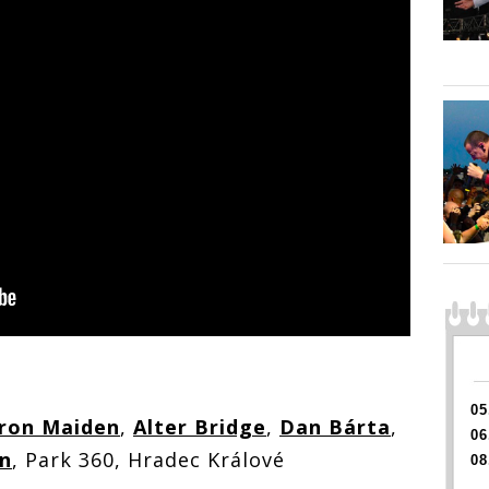
05
Iron Maiden
,
Alter Bridge
,
Dan Bárta
,
06
n
, Park 360, Hradec Králové
08