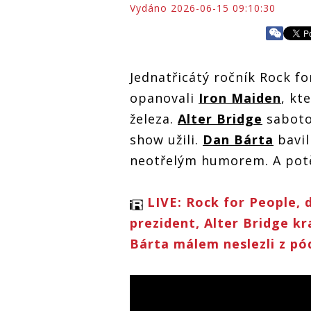
Vydáno 2026-06-15 09:10:30
Jednatřicátý ročník Rock fo
opanovali
Iron Maiden
, kt
železa.
Alter Bridge
sabotov
show užili.
Dan Bárta
bavil
neotřelým humorem. A potě
LIVE: Rock for People, 
prezident, Alter Bridge kr
Bárta málem neslezli z pó