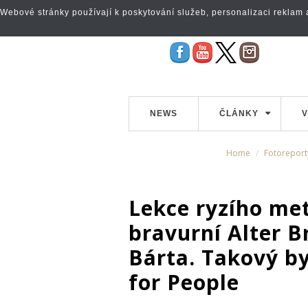
Webové stránky používají k poskytování služeb, personalizaci reklam a 
NEWS
ČLÁNKY
V
Home
Fotoreport
Lekce ryzího me
bravurní Alter B
Bárta. Takový by
for People