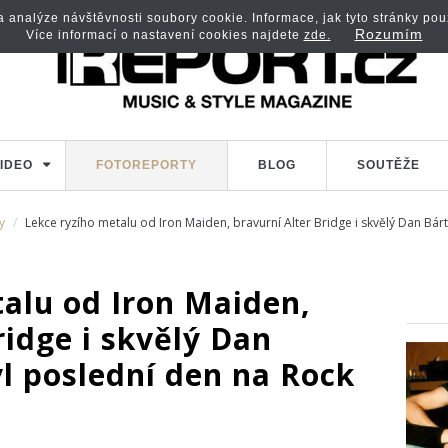
analýze návštěvnosti soubory cookie. Informace, jak tyto stránky použí
Rozumím
Více informací o nastavení cookies najdete
zde.
IDEO
FOTOREPORTY
BLOG
SOUTĚŽE
y
Lekce ryzího metalu od Iron Maiden, bravurní Alter Bridge i skvělý Dan Bár
talu od Iron Maiden,
ridge i skvělý Dan
l poslední den na Rock