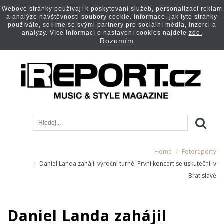
Webové stránky používají k poskytování služeb, personalizaci reklam
a analýze návštěvnosti soubory cookie. Informace, jak tyto stránky
používáte, sdílíme se svými partnery pro sociální média, inzerci a
analýzy. Více informací o nastavení cookies najdete
zde.
Rozumím
Home
Fotoreporty
Daniel Landa zahájil výroční turné. První koncert se uskutečnil v
Bratislavě
Daniel Landa zahájil