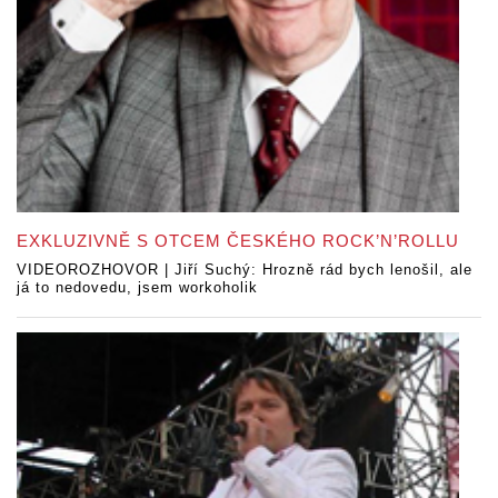
EXKLUZIVNĚ S OTCEM ČESKÉHO ROCK’N’ROLLU
VIDEOROZHOVOR | Jiří Suchý: Hrozně rád bych lenošil, ale
já to nedovedu, jsem workoholik