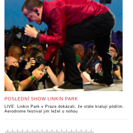
POSLEDNÍ SHOW LINKIN PARK
LIVE: Linkin Park v Praze dokázali, že stále kralují pódiím.
Aerodrome festival jim ležel u nohou