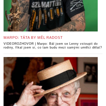
MARPO: TÁTA BY MĚL RADOST
VIDEOROZHOVOR | Marpo: Bál jsem se Lenny vstoupit do
rodiny, říkal jsem si, co tam budu mezi samými umělci dělat?