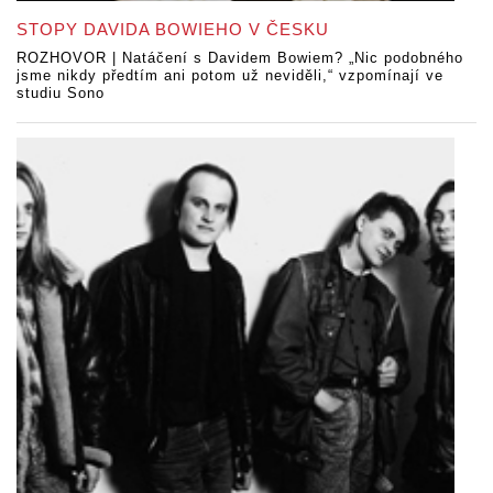
STOPY DAVIDA BOWIEHO V ČESKU
ROZHOVOR | Natáčení s Davidem Bowiem? „Nic podobného
jsme nikdy předtím ani potom už neviděli,“ vzpomínají ve
studiu Sono