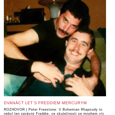
DVANÁCT LET S FREDDIEM MERCURYM
ROZHOVOR | Peter Freestone: V Bohemian Rhapsody to
nebyl ten správný Freddie, ve skutečnosti se mnohem víc