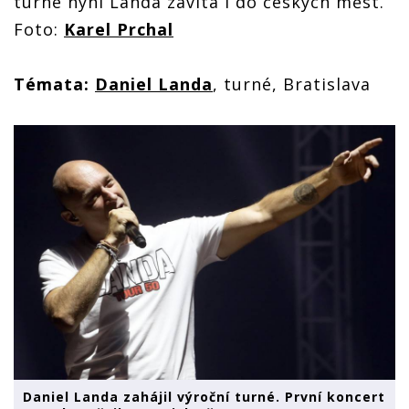
turné nyní Landa zavítá i do českých měst.
Foto:
Karel Prchal
Témata:
Daniel Landa
, turné, Bratislava
Daniel Landa zahájil výroční turné. První koncert