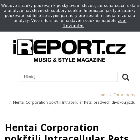
Webové stránky používají k poskytování služeb, personalizaci reklam
a analýze návštěvnosti soubory cookie. Informace, jak tyto stránky
používáte, sdílíme se svými partnery pro sociální média, inzerci a
analýzy. Více informací o nastavení cookies najdete
zde.
Rozumím
Home
Fotoreporty
Hentai Corporation pokřtili Intracellular Pets, předvedli divokou jízdu
Hentai Corporation
pokřtili Intracellular Pets,