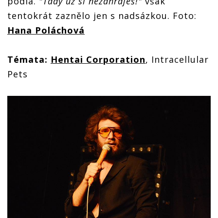
pódia.
"Tady už si nezahraješ!"
však
tentokrát zaznělo jen s nadsázkou. Foto:
Hana Poláchová
Témata:
Hentai Corporation
, Intracellular
Pets