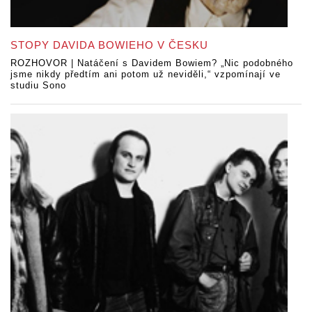
STOPY DAVIDA BOWIEHO V ČESKU
ROZHOVOR | Natáčení s Davidem Bowiem? „Nic podobného
jsme nikdy předtím ani potom už neviděli,“ vzpomínají ve
studiu Sono