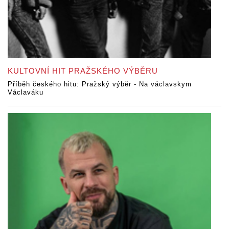
KULTOVNÍ HIT PRAŽSKÉHO VÝBĚRU
Příběh českého hitu: Pražský výběr - Na václavskym
Václaváku