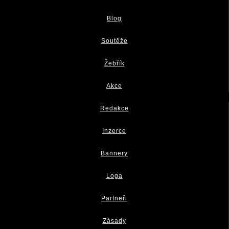
Blog
Soutěže
Žebřík
Akce
Redakce
Inzerce
Bannery
Loga
Partneři
Zásady