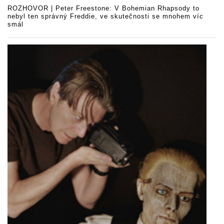
ROZHOVOR | Peter Freestone: V Bohemian Rhapsody to
nebyl ten správný Freddie, ve skutečnosti se mnohem víc
smál