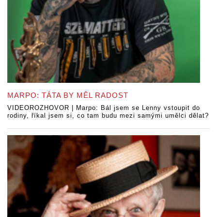
MARPO: TÁTA BY MĚL RADOST
VIDEOROZHOVOR | Marpo: Bál jsem se Lenny vstoupit do
rodiny, říkal jsem si, co tam budu mezi samými umělci dělat?