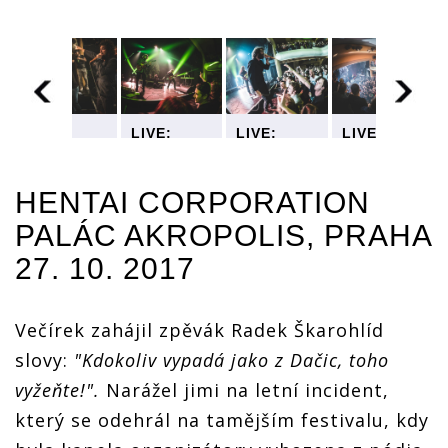
LIVE:
LIVE:
LIVE:
LIVE:
Nezkrotní
Nezkrotní
Nezkrotní
Nezkrotní
bouřliváci
bouřliváci
bouřliváci
bouřliváci
Hentai
Hentai
Hentai
Hentai
HENTAI CORPORATION
on
Corporation
Corporation
Corporation
Corporation
pokřtili
pokřtili
pokřtili
pokřtili
PALÁC AKROPOLIS, PRAHA
album ve
album ve
album ve
album ve
ém
vyprodaném
vyprodaném
vyprodaném
vyprodaném
27. 10. 2017
klubu
klubu
klubu
klubu
Večírek zahájil zpěvák Radek Škarohlíd
slovy:
"Kdokoliv vypadá jako z Dačic, toho
vyžeňte!".
Narážel jimi na letní incident,
který se odehrál na tamějším festivalu, kdy