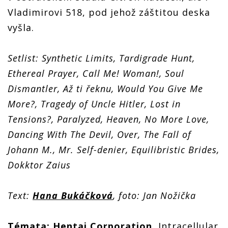
Vladimirovi 518, pod jehož záštitou deska
vyšla.
Setlist: Synthetic Limits, Tardigrade Hunt,
Ethereal Prayer, Call Me! Woman!, Soul
Dismantler, Až ti řeknu, Would You Give Me
More?, Tragedy of Uncle Hitler, Lost in
Tensions?, Paralyzed, Heaven, No More Love,
Dancing With The Devil, Over, The Fall of
Johann M., Mr. Self-denier, Equilibristic Brides,
Dokktor Zaius
Text:
Hana Bukáčková
, foto: Jan Nožička
Témata:
Hentai Corporation
, Intracellular