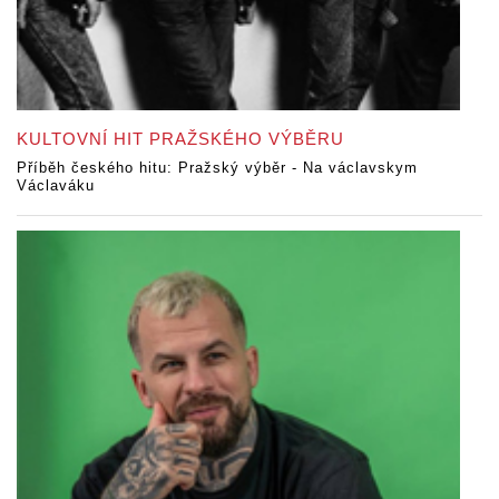
KULTOVNÍ HIT PRAŽSKÉHO VÝBĚRU
Příběh českého hitu: Pražský výběr - Na václavskym
Václaváku