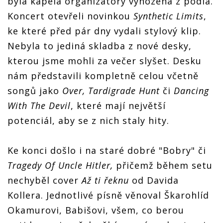
byla kapela organizátory vyhozena z pódia.
Koncert otevřeli novinkou
Synthetic Limits
,
ke které před pár dny vydali stylový klip.
Nebyla to jediná skladba z nové desky,
kterou jsme mohli za večer slyšet. Desku
nám představili kompletně celou včetně
songů jako
Over, Tardigrade Hunt
či
Dancing
With The Devil
, které mají největší
potenciál, aby se z nich staly hity.
Ke konci došlo i na staré dobré "Bobry" či
Tragedy Of Uncle Hitler,
přičemž během setu
nechyběl cover
Až ti řeknu
od Davida
Kollera. Jednotlivé písně věnoval Škarohlíd
Okamurovi, Babišovi, všem, co berou