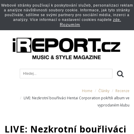
Webové stránky používají k poskytování služeb, personalizaci reklam
a analýze návštěvnosti soubory cookie. Informace, jak tyto stránky
používáte, sdílíme se svými partnery pro sociální média, inzerci a
analýzy. Více informací o nastavení cookies najdete
zde.
Rozumím
Home
Články
Recenze
LIVE: Nezkrotní bouřliváci Hentai Corporation pokřtili album ve
vyprodaném klubu
LIVE: Nezkrotní bouřliváci