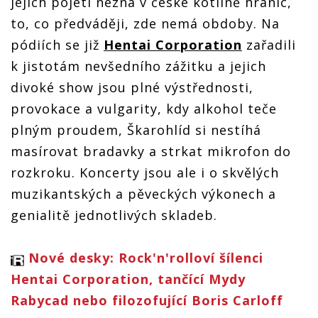
jejich pojetí nezná v české kotlině hranic,
to, co předváději, zde nemá obdoby. Na
pódiích se již
Hentai Corporation
zařadili
k jistotám nevšedního zážitku a jejich
divoké show jsou plné výstřednosti,
provokace a vulgarity, kdy alkohol teče
plným proudem, Škarohlíd si nestíhá
masírovat bradavky a strkat mikrofon do
rozkroku. Koncerty jsou ale i o skvělých
muzikantských a pěveckých výkonech a
genialitě jednotlivých skladeb.
Nové desky: Rock'n'rolloví šílenci
Hentai Corporation, tančící Mydy
Rabycad nebo filozofující Boris Carloff