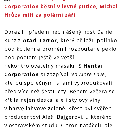
Corporation běsní v levné putice, Michal
Hrůza míří za polární září
Dorazil i předem neohlášený host Daniel
Kurz z
Atari Terror
, který přiložil polínko
pod kotlem a proměnil rozpoutané peklo
pod pódiem ještě ve větší
nekontrolovatelný masakr. S
Hentai
Corporation
si zazpíval
No More Love
,
kterou společnými silami vyprodukovali
před více než šesti lety. Během večera se
křtila nejen deska, ale i stylový vinyl
v barvě lahvové zelené. Křest byl svěřen
producentovi Aleši Bajgerovi, u kterého
v ostravském studiu Citron natáčeli, ale i