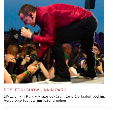
POSLEDNÍ SHOW LINKIN PARK
LIVE: Linkin Park v Praze dokázali, že stále kralují pódiím.
Aerodrome festival jim ležel u nohou