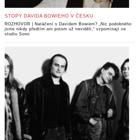
STOPY DAVIDA BOWIEHO V ČESKU
ROZHOVOR | Natáčení s Davidem Bowiem? „Nic podobného
jsme nikdy předtím ani potom už neviděli,“ vzpomínají ve
studiu Sono