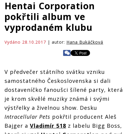
Hentai Corporation
pokřtili album ve
vyprodaném klubu
Vydáno 28.10.2017
| autor:
Hana Bukáčková
V předvečer státního svátku vzniku
samostatného Československa si dali
dostaveníčko fanoušci šílené party, která
je krom skvělé muziky známá i svými
výstřelky a živelnou show. Desku
Intracellular Pets
pokřtil producent Aleš
Bajger a
Vladimír 518
z labelu Bigg Boss,