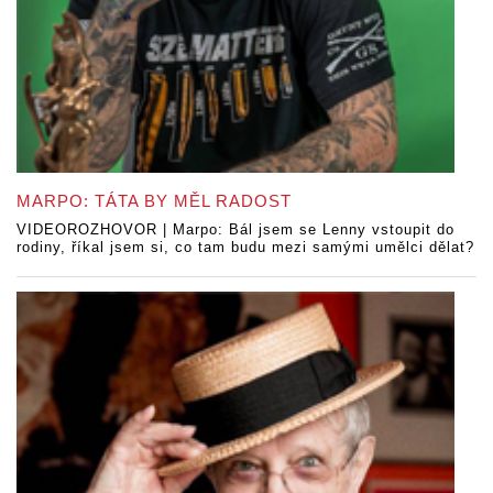
MARPO: TÁTA BY MĚL RADOST
VIDEOROZHOVOR | Marpo: Bál jsem se Lenny vstoupit do
rodiny, říkal jsem si, co tam budu mezi samými umělci dělat?