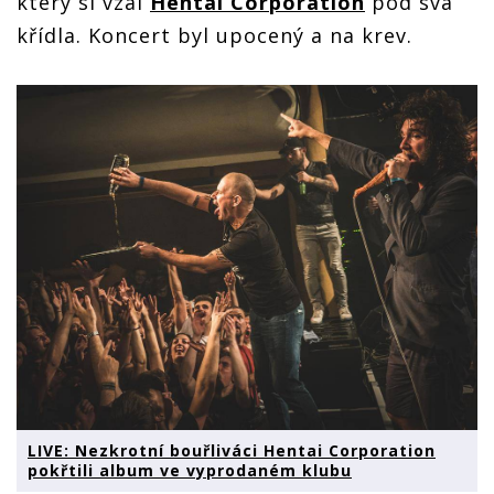
který si vzal
Hentai Corporation
pod svá
křídla. Koncert byl upocený a na krev.
LIVE: Nezkrotní bouřliváci Hentai Corporation
pokřtili album ve vyprodaném klubu