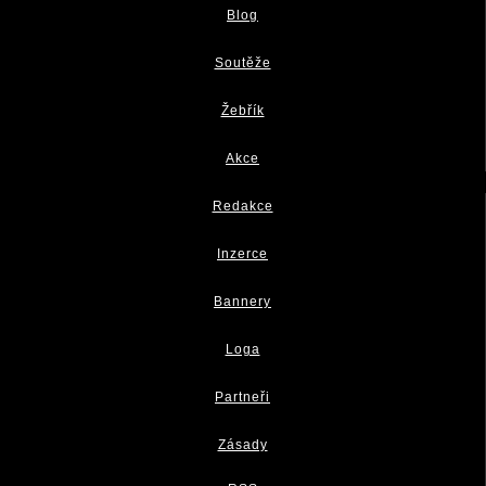
Blog
Soutěže
Žebřík
Akce
Redakce
Inzerce
Bannery
Loga
Partneři
Zásady