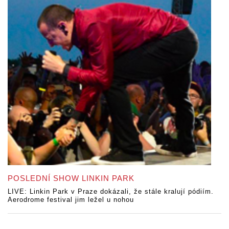
POSLEDNÍ SHOW LINKIN PARK
LIVE: Linkin Park v Praze dokázali, že stále kralují pódiím.
Aerodrome festival jim ležel u nohou