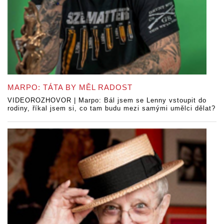
MARPO: TÁTA BY MĚL RADOST
VIDEOROZHOVOR | Marpo: Bál jsem se Lenny vstoupit do
rodiny, říkal jsem si, co tam budu mezi samými umělci dělat?