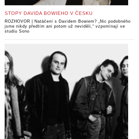
STOPY DAVIDA BOWIEHO V ČESKU
ROZHOVOR | Natáčení s Davidem Bowiem? „Nic podobného
jsme nikdy předtím ani potom už neviděli,“ vzpomínají ve
studiu Sono