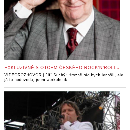
EXKLUZIVNĚ S OTCEM ČESKÉHO ROCK’N’ROLLU
VIDEOROZHOVOR | Jiří Suchý: Hrozně rád bych lenošil, ale
já to nedovedu, jsem workoholik