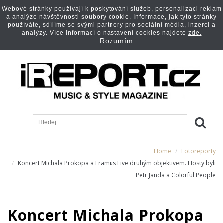
Webové stránky používají k poskytování služeb, personalizaci reklam
a analýze návštěvnosti soubory cookie. Informace, jak tyto stránky
používáte, sdílíme se svými partnery pro sociální média, inzerci a
analýzy. Více informací o nastavení cookies najdete
zde.
Rozumím
Home
Fotoreporty
Koncert Michala Prokopa a Framus Five druhým objektivem. Hosty byli
Petr Janda a Colorful People
Koncert Michala Prokopa