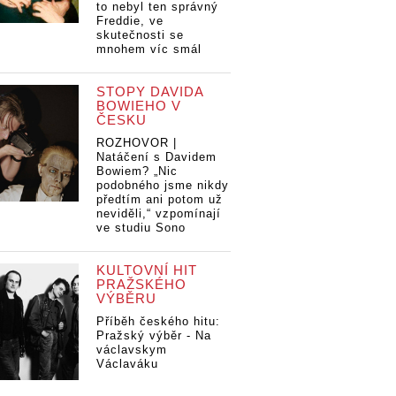
to nebyl ten správný
Freddie, ve
skutečnosti se
mnohem víc smál
STOPY DAVIDA
BOWIEHO V
ČESKU
ROZHOVOR |
Natáčení s Davidem
Bowiem? „Nic
podobného jsme nikdy
předtím ani potom už
neviděli,“ vzpomínají
ve studiu Sono
KULTOVNÍ HIT
PRAŽSKÉHO
VÝBĚRU
Příběh českého hitu:
Pražský výběr - Na
václavskym
Václaváku