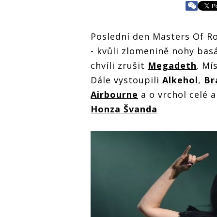
Poslední den Masters Of Roc
- kvůli zlomenině nohy bas
chvíli zrušit
Megadeth
. Mí
Dále vystoupili
Alkehol
,
Br
Airbourne
a o vrchol celé 
Honza Švanda