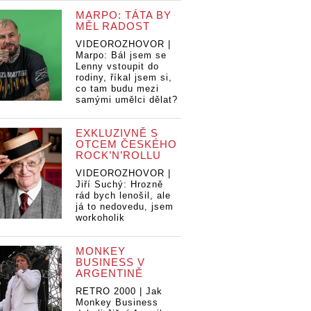
MARPO: TÁTA BY
MĚL RADOST
VIDEOROZHOVOR |
Marpo: Bál jsem se
Lenny vstoupit do
rodiny, říkal jsem si,
co tam budu mezi
samými umělci dělat?
EXKLUZIVNĚ S
OTCEM ČESKÉHO
ROCK’N’ROLLU
VIDEOROZHOVOR |
Jiří Suchý: Hrozně
rád bych lenošil, ale
já to nedovedu, jsem
workoholik
MONKEY
BUSINESS V
ARGENTINĚ
RETRO 2000 | Jak
Monkey Business