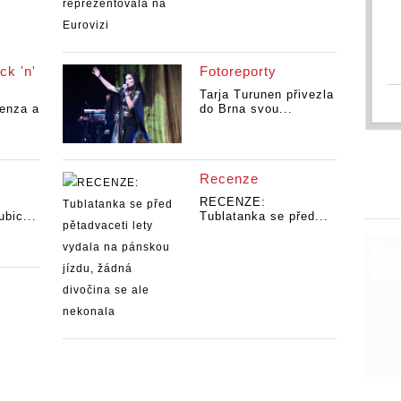
ck 'n'
Fotoreporty
Tarja Turunen přivezla
enza a
do Brna svou...
Recenze
RECENZE:
ubic...
Tublatanka se před...