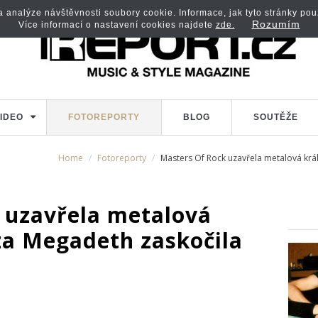
analýze návštěvnosti soubory cookie. Informace, jak tyto stránky použí
Rozumím
Více informací o nastavení cookies najdete
zde.
IDEO
FOTOREPORTY
BLOG
SOUTĚŽE
Home
Fotoreporty
Masters Of Rock uzavřela metalová krá
 uzavřela metalová
za Megadeth zaskočila