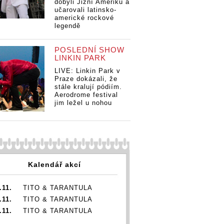
dobyli Jižní Ameriku a
učarovali latinsko-
americké rockové
legendě
POSLEDNÍ SHOW
LINKIN PARK
LIVE: Linkin Park v
Praze dokázali, že
stále kralují pódiím.
Aerodrome festival
jim ležel u nohou
Kalendář akcí
.11.
TITO & TARANTULA
.11.
TITO & TARANTULA
.11.
TITO & TARANTULA