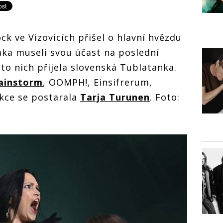
k ve Vizovicích přišel o hlavní hvězdu
áka museli svou účast na poslední
sto nich přijela slovenská Tublatanka.
ainstorm
, OOMPH!, Einsifrerum,
akce se postarala
Tarja Turunen
. Foto: