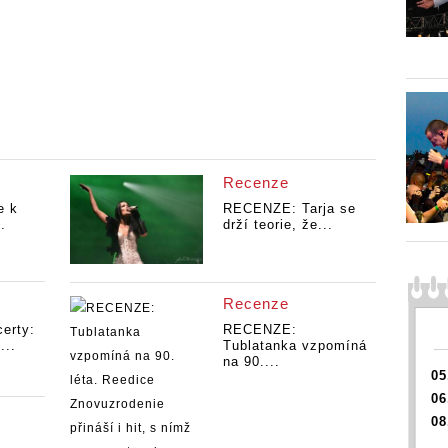
Recenze
e k
RECENZE: Tarja se
.
drží teorie, že...
Recenze
erty:
RECENZE:
...
Tublatanka vzpomíná
na 90....
05
06
08