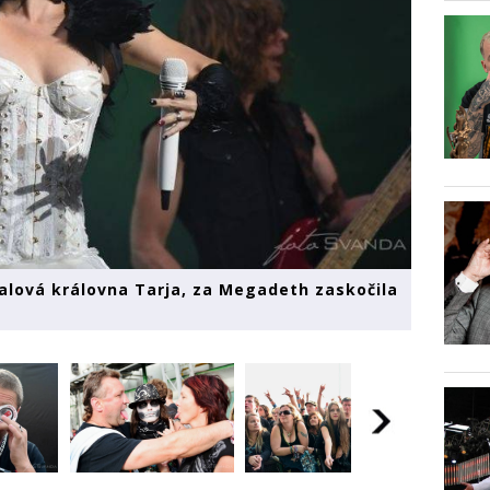
alová královna Tarja, za Megadeth zaskočila