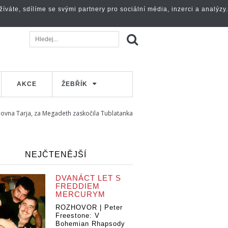
váte, sdílíme se svými partnery pro sociální média, inzerci a analýzy.
AKCE
ŽEBŘÍK
lovna Tarja, za Megadeth zaskočila Tublatanka
NEJČTENĚJŠÍ
DVANÁCT LET S
FREDDIEM
MERCURYM
ROZHOVOR | Peter
Freestone: V
Bohemian Rhapsody