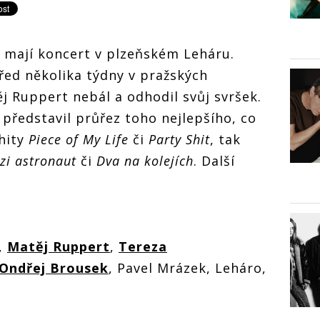
 mají koncert v plzeňském Leháru.
řed několika týdny v pražských
j Ruppert nebál a odhodil svůj svršek.
představil průřez toho nejlepšího, co
 hity
Piece of My Life
či
Party Shit
, tak
zi astronaut
či
Dva na kolejích
. Další
,
Matěj Ruppert
,
Tereza
Ondřej Brousek
, Pavel Mrázek, Leháro,