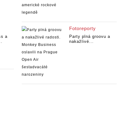
Fotoreporty
ss a
Party plná groovu a
..
nakažlivé...