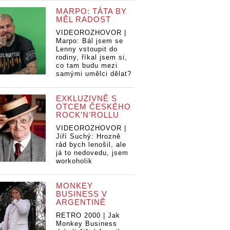
MARPO: TÁTA BY
MĚL RADOST
VIDEOROZHOVOR |
Marpo: Bál jsem se
Lenny vstoupit do
rodiny, říkal jsem si,
co tam budu mezi
samými umělci dělat?
EXKLUZIVNĚ S
OTCEM ČESKÉHO
ROCK’N’ROLLU
VIDEOROZHOVOR |
Jiří Suchý: Hrozně
rád bych lenošil, ale
já to nedovedu, jsem
workoholik
MONKEY
BUSINESS V
ARGENTINĚ
RETRO 2000 | Jak
Monkey Business