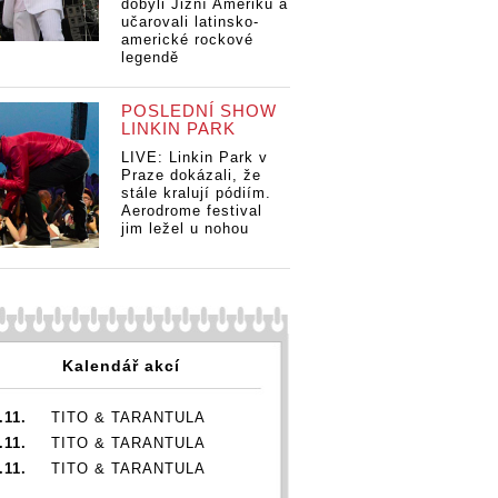
dobyli Jižní Ameriku a
učarovali latinsko-
americké rockové
legendě
POSLEDNÍ SHOW
LINKIN PARK
LIVE: Linkin Park v
Praze dokázali, že
stále kralují pódiím.
Aerodrome festival
jim ležel u nohou
Kalendář akcí
.11.
TITO & TARANTULA
.11.
TITO & TARANTULA
.11.
TITO & TARANTULA