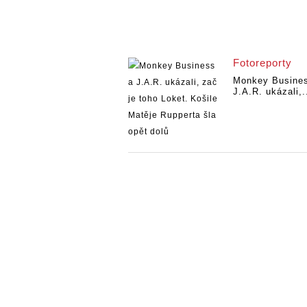
Fotoreporty
Monkey Busine
J.A.R. ukázali,.