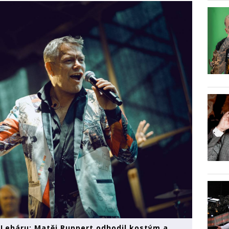
Leháru: Matěj Ruppert odhodil kostým a