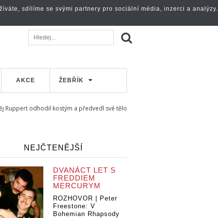
váte, sdílíme se svými partnery pro sociální média, inzerci a analýzy.
AKCE
ŽEBŘÍK
j Ruppert odhodil kostým a předvedl své tělo
NEJČTENĚJŠÍ
DVANÁCT LET S
FREDDIEM
MERCURYM
ROZHOVOR | Peter
Freestone: V
Bohemian Rhapsody