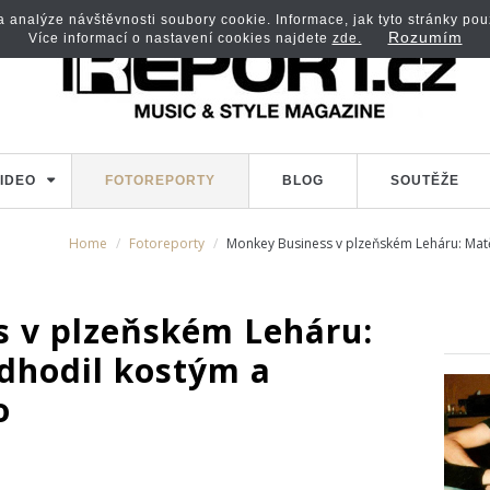
analýze návštěvnosti soubory cookie. Informace, jak tyto stránky použí
Rozumím
Více informací o nastavení cookies najdete
zde.
IDEO
FOTOREPORTY
BLOG
SOUTĚŽE
Home
Fotoreporty
Monkey Business v plzeňském Leháru: Matě
 v plzeňském Leháru:
dhodil kostým a
o