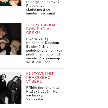
to nebyl ten správný
Freddie, ve
skutečnosti se
mnohem víc smál
STOPY DAVIDA
BOWIEHO V
ČESKU
ROZHOVOR |
Natáčení s Davidem
Bowiem? „Nic
podobného jsme nikdy
předtím ani potom už
neviděli,“ vzpomínají
ve studiu Sono
KULTOVNÍ HIT
PRAŽSKÉHO
VÝBĚRU
Příběh českého hitu:
Pražský výběr - Na
václavskym
Václaváku