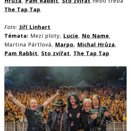
Hrůza
,
Pam Rabbit
,
Sto zvířat
nebo třeba
The Tap Tap
.
Foto:
Jiří Linhart
Témata:
Mezi ploty,
Lucie
,
No Name
,
Martina Pártlová,
Marpo
,
Michal Hrůza
,
Pam Rabbit
,
Sto zvířat
,
The Tap Tap