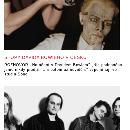
STOPY DAVIDA BOWIEHO V ČESKU
ROZHOVOR | Natáčení s Davidem Bowiem? „Nic podobného
jsme nikdy předtím ani potom už neviděli,“ vzpomínají ve
studiu Sono