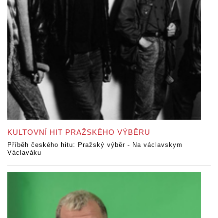
KULTOVNÍ HIT PRAŽSKÉHO VÝBĚRU
Příběh českého hitu: Pražský výběr - Na václavskym
Václaváku