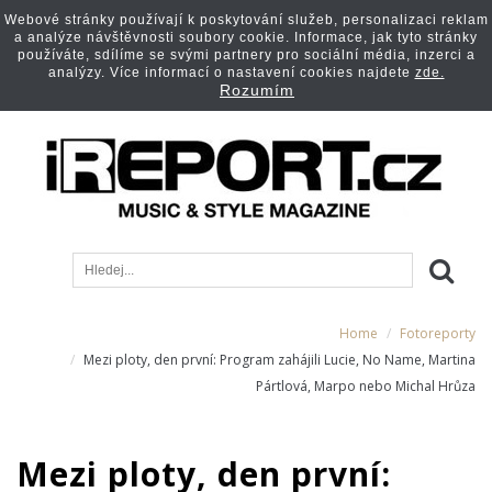
Webové stránky používají k poskytování služeb, personalizaci reklam
a analýze návštěvnosti soubory cookie. Informace, jak tyto stránky
používáte, sdílíme se svými partnery pro sociální média, inzerci a
analýzy. Více informací o nastavení cookies najdete
zde.
Rozumím
Home
Fotoreporty
Mezi ploty, den první: Program zahájili Lucie, No Name, Martina
Pártlová, Marpo nebo Michal Hrůza
Mezi ploty, den první: