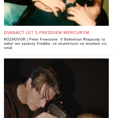
DVANÁCT LET S FREDDIEM MERCURYM
ROZHOVOR | Peter Freestone: V Bohemian Rhapsody to
nebyl ten správný Freddie, ve skutečnosti se mnohem víc
smál