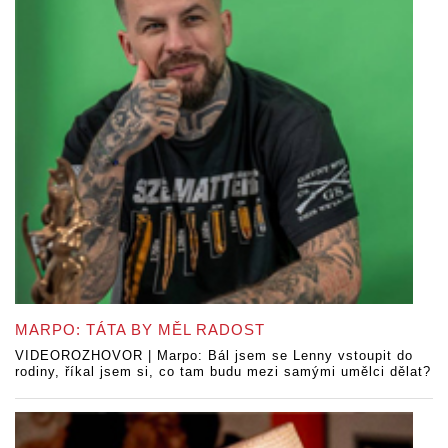
MARPO: TÁTA BY MĚL RADOST
VIDEOROZHOVOR | Marpo: Bál jsem se Lenny vstoupit do
rodiny, říkal jsem si, co tam budu mezi samými umělci dělat?