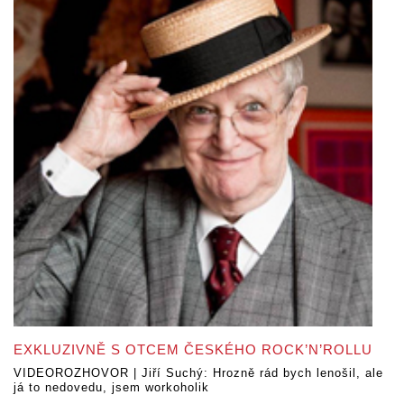
EXKLUZIVNĚ S OTCEM ČESKÉHO ROCK’N’ROLLU
VIDEOROZHOVOR | Jiří Suchý: Hrozně rád bych lenošil, ale
já to nedovedu, jsem workoholik