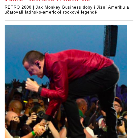
RETRO 2000 | Jak Monkey Business dobyli Jižní Ameriku a
učarovali latinsko-americké rockové legendě