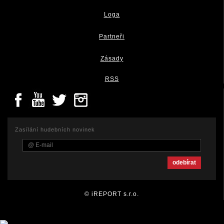
Loga
Partneři
Zásady
RSS
Zasílání hudebních novinek
© iREPORT s.r.o.