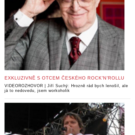
EXKLUZIVNĚ S OTCEM ČESKÉHO ROCK’N’ROLLU
VIDEOROZHOVOR | Jiří Suchý: Hrozně rád bych lenošil, ale
já to nedovedu, jsem workoholik