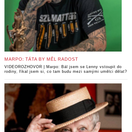
MARPO: TÁTA BY MĚL RADOST
VIDEOROZHOVOR | Marpo: Bál jsem se Lenny vstoupit do
rodiny, říkal jsem si, co tam budu mezi samými umělci dělat?