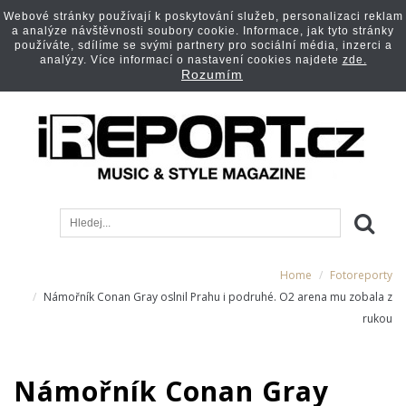
Webové stránky používají k poskytování služeb, personalizaci reklam
a analýze návštěvnosti soubory cookie. Informace, jak tyto stránky
používáte, sdílíme se svými partnery pro sociální média, inzerci a
analýzy. Více informací o nastavení cookies najdete
zde.
Rozumím
Home
Fotoreporty
Námořník Conan Gray oslnil Prahu i podruhé. O2 arena mu zobala z
rukou
Námořník Conan Gray