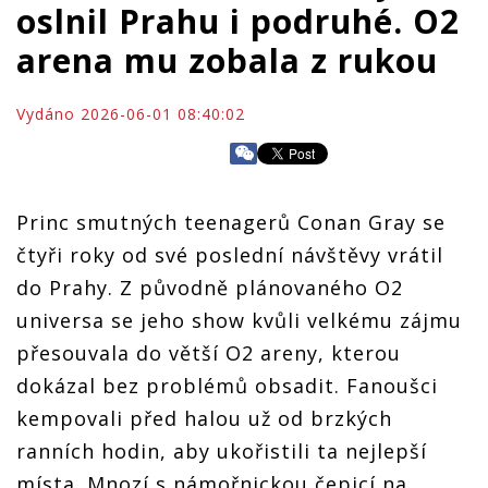
oslnil Prahu i podruhé. O2
arena mu zobala z rukou
Vydáno 2026-06-01 08:40:02
Princ smutných teenagerů Conan Gray se
čtyři roky od své poslední návštěvy vrátil
do Prahy. Z původně plánovaného O2
universa se jeho show kvůli velkému zájmu
přesouvala do větší O2 areny, kterou
dokázal bez problémů obsadit. Fanoušci
kempovali před halou už od brzkých
ranních hodin, aby ukořistili ta nejlepší
místa. Mnozí s námořnickou čepicí na