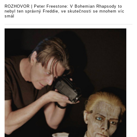
ROZHOVOR | Peter Freestone: V Bohemian Rhapsody to
nebyl ten správný Freddie, ve skutečnosti se mnohem víc
smál