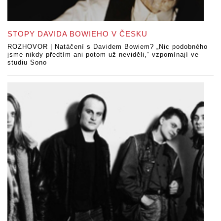
STOPY DAVIDA BOWIEHO V ČESKU
ROZHOVOR | Natáčení s Davidem Bowiem? „Nic podobného
jsme nikdy předtím ani potom už neviděli,“ vzpomínají ve
studiu Sono