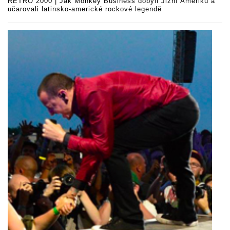
RETRO 2000 | Jak Monkey Business dobyli Jižní Ameriku a
učarovali latinsko-americké rockové legendě