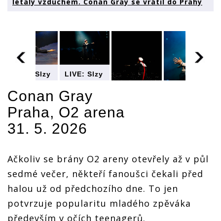
létaly vzduchem. Conan Gray se vrátil do Prahy
LIVE: Slzy
LIVE: Slzy
tekly
tekly
proudem
proudem
Conan Gray
a
a
Praha, O2 arena
ké
námořnické
námořnické
LIVE: Slzy
LIVE: Slzy
čepice
čepice
31. 5. 2026
tekly
tekly
létaly
létaly
proudem
proudem
.
vzduchem.
vzduchem.
a
a
Conan
Conan
námořnické
námořnické
Gray se
Gray se
Ačkoliv se brány O2 areny otevřely až v půl
čepice
čepice
vrátil do
vrátil do
létaly
létaly
Prahy
Prahy
sedmé večer, někteří fanoušci čekali před
vzduchem.
vzduchem.
halou už od předchozího dne. To jen
Conan
Conan
Gray se
Gray se
potvrzuje popularitu mladého zpěváka
vrátil do
vrátil do
Prahy
Prahy
především v očích teenagerů.