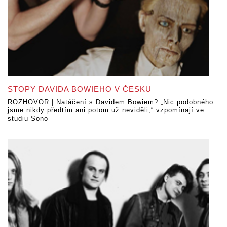
STOPY DAVIDA BOWIEHO V ČESKU
ROZHOVOR | Natáčení s Davidem Bowiem? „Nic podobného
jsme nikdy předtím ani potom už neviděli,“ vzpomínají ve
studiu Sono