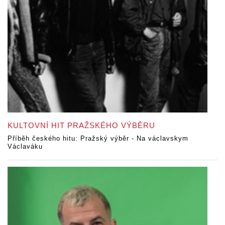
KULTOVNÍ HIT PRAŽSKÉHO VÝBĚRU
Příběh českého hitu: Pražský výběr - Na václavskym
Václaváku