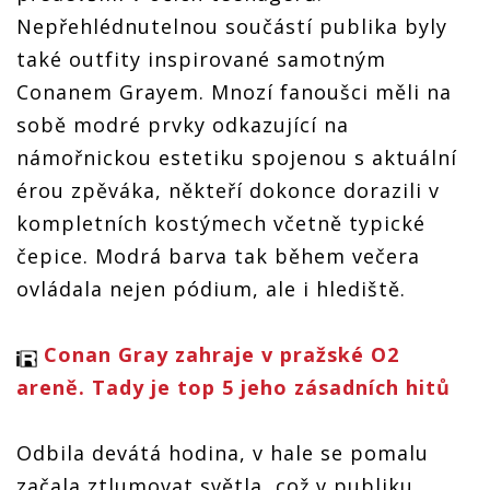
Nepřehlédnutelnou součástí publika byly
také outfity inspirované samotným
Conanem Grayem. Mnozí fanoušci měli na
sobě modré prvky odkazující na
námořnickou estetiku spojenou s aktuální
érou zpěváka, někteří dokonce dorazili v
kompletních kostýmech včetně typické
čepice. Modrá barva tak během večera
ovládala nejen pódium, ale i hlediště.
Conan Gray zahraje v pražské O2
areně. Tady je top 5 jeho zásadních hitů
Odbila devátá hodina, v hale se pomalu
začala ztlumovat světla, což v publiku