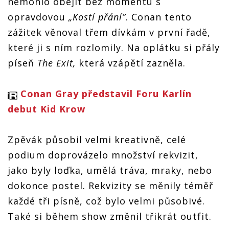
nemohlo obejít bez momentu s
opravdovou
„Kostí přání”
. Conan tento
zážitek věnoval třem dívkám v první řadě,
které ji s ním rozlomily. Na oplátku si přály
píseň
The Exit,
která vzápětí zazněla.
Conan Gray představil Foru Karlín
debut Kid Krow
Zpěvák působil velmi kreativně, celé
podium doprovázelo množství rekvizit,
jako byly loďka, umělá tráva, mraky, nebo
dokonce postel. Rekvizity se měnily téměř
každé tři písně, což bylo velmi působivé.
Také si během show změnil třikrát outfit.