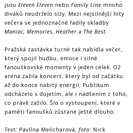
jsou
Eleven Eleven
nebo
Family Line
mnoho
diváků neudrželo slzy. Mezi nejsilnější hity
večera se jednoznačně řadily skladby
Maniac, Memories, Heather
a
The Best.
Pražská zastávka turné tak nabídla večer,
který spojil hudbu, emoce i silné
fanouškovské momenty v jeden celek. O2
arena zažila koncert, který byl od začátku
až do konce nabitý energií. Publikum
odcházelo s dojetím, ale i nadšením z toho,
co právě zažilo. Šlo o vystoupení, které v
paměti fanoušků zůstane ještě dlouho.
Text:
Pavlína Melicharová,
foto:
Nick