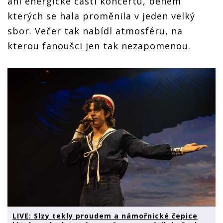
ani energické části koncertu, během
kterých se hala proměnila v jeden velký
sbor. Večer tak nabídl atmosféru, na
kterou fanoušci jen tak nezapomenou.
LIVE: Slzy tekly proudem a námořnické čepice