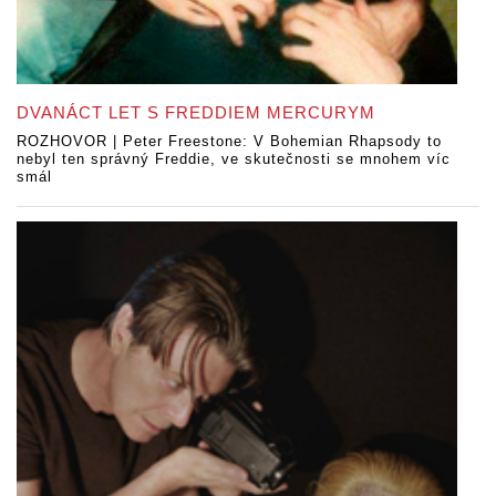
DVANÁCT LET S FREDDIEM MERCURYM
ROZHOVOR | Peter Freestone: V Bohemian Rhapsody to
nebyl ten správný Freddie, ve skutečnosti se mnohem víc
smál