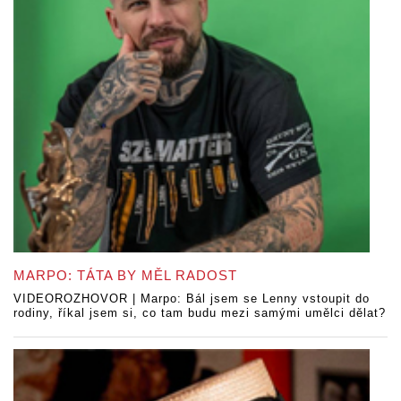
MARPO: TÁTA BY MĚL RADOST
VIDEOROZHOVOR | Marpo: Bál jsem se Lenny vstoupit do
rodiny, říkal jsem si, co tam budu mezi samými umělci dělat?