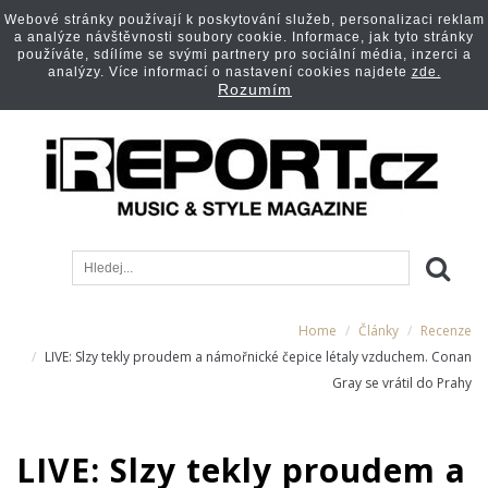
Webové stránky používají k poskytování služeb, personalizaci reklam
a analýze návštěvnosti soubory cookie. Informace, jak tyto stránky
používáte, sdílíme se svými partnery pro sociální média, inzerci a
analýzy. Více informací o nastavení cookies najdete
zde.
Rozumím
Home
Články
Recenze
LIVE: Slzy tekly proudem a námořnické čepice létaly vzduchem. Conan
Gray se vrátil do Prahy
LIVE: Slzy tekly proudem a