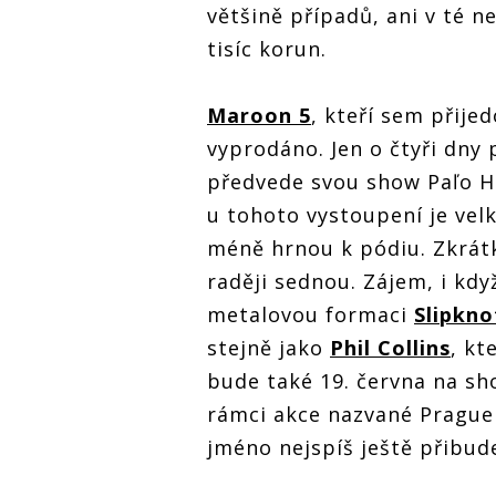
většině případů, ani v té n
tisíc korun.
Maroon 5
, kteří sem přijed
vyprodáno. Jen o čtyři dny 
předvede svou show Paľo 
u tohoto vystoupení je velk
méně hrnou k pódiu. Zkrátk
raději sednou. Zájem, i kdy
metalovou formaci
Slipkno
stejně jako
Phil Collins
, kt
bude také 19. června na s
rámci akce nazvané Prague
jméno nejspíš ještě přibud