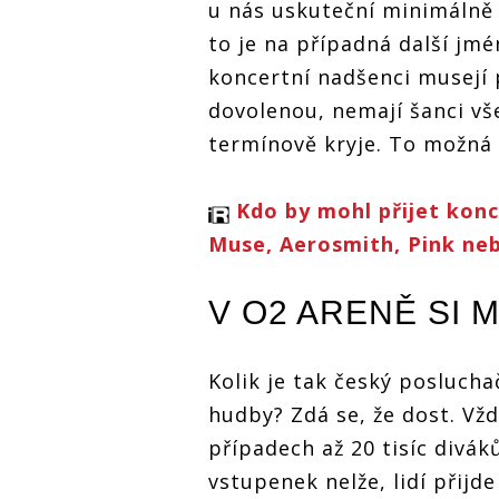
u nás uskuteční minimálně 
lehnem. V
Maroon 5,
extrémně t
to je na případná další jmé
Slipknot i Phil
měsíci zahr
Collins
koncertní nadšenci musejí p
Maroon 5,
Slipknot i P
dovolenou, nemají šanci vš
Collins
termínově kryje. To možná 
Kdo by mohl přijet konc
Muse, Aerosmith, Pink n
V O2 ARENĚ SI
Kolik je tak český posluch
hudby? Zdá se, že dost. Vž
případech až 20 tisíc divá
vstupenek nelže, lidí přijde