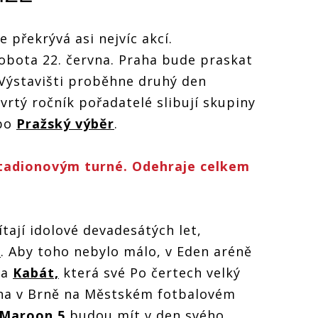
 překrývá asi nejvíc akcí.
obota 22. června. Praha bude praskat
Výstavišti proběhne druhý den
vrtý ročník pořadatelé slibují skupiny
bo
Pražský výběr
.
 stadionovým turné. Odehraje celkem
tají idolové devadesátých let,
s
. Aby toho nebylo málo, v Eden aréně
la
Kabát,
která své Po čertech velký
rvna v Brně na Městském fotbalovém
Maroon 5
budou mít v den svého