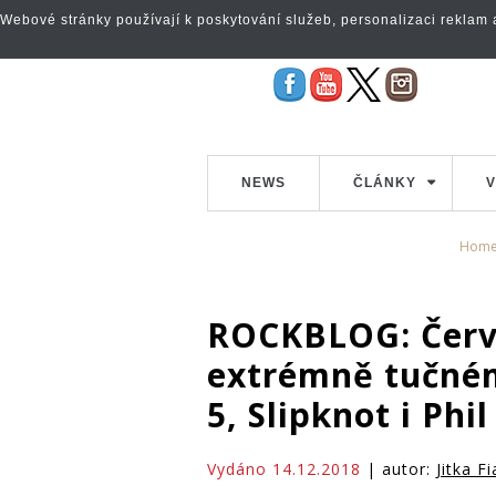
Webové stránky používají k poskytování služeb, personalizaci reklam a 
NEWS
ČLÁNKY
V
Hom
ROCKBLOG: Červe
extrémně tučném
5, Slipknot i Phil
Vydáno 14.12.2018
| autor:
Jitka F