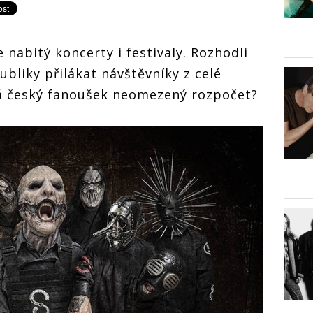
e nabitý koncerty i festivaly. Rozhodli
bliky přilákat návštěvníky z celé
má český fanoušek neomezený rozpočet?