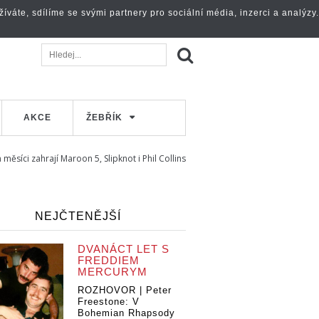
váte, sdílíme se svými partnery pro sociální média, inzerci a analýzy.
AKCE
ŽEBŘÍK
síci zahrají Maroon 5, Slipknot i Phil Collins
NEJČTENĚJŠÍ
DVANÁCT LET S
FREDDIEM
MERCURYM
ROZHOVOR | Peter
Freestone: V
Bohemian Rhapsody