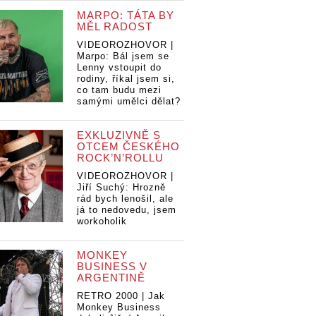
MARPO: TÁTA BY
MĚL RADOST
VIDEOROZHOVOR |
Marpo: Bál jsem se
Lenny vstoupit do
rodiny, říkal jsem si,
co tam budu mezi
samými umělci dělat?
EXKLUZIVNĚ S
OTCEM ČESKÉHO
ROCK’N’ROLLU
VIDEOROZHOVOR |
Jiří Suchý: Hrozně
rád bych lenošil, ale
já to nedovedu, jsem
LOG:
workoholik
, finančně
. V
MONKEY
ně tučném
ROCKBLOG:
BUSINESS V
zahrají
ARGENTINĚ
Červen, finančně
 5,
lehnem. V
RETRO 2000 | Jak
t i Phil
ROCKBLOG:
RO
extrémně tučném
Monkey Business
Červen, finančně
Če
měsíci zahrají