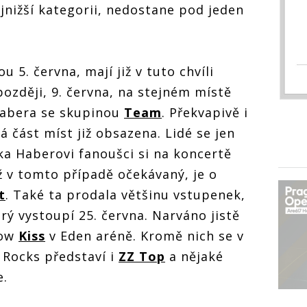
ejnižší kategorii, nedostane pod jeden
ou 5. června, mají již v tuto chvíli
později, 9. června, na stejném místě
Habera se skupinou
Team
. Překvapivě i
á část míst již obsazena. Lidé se jen
a Haberovi fanoušci si na koncertě
ž v tomto případě očekávaný, je o
t
. Také ta prodala většinu vstupenek,
erý vystoupí 25. června. Narváno jistě
how
Kiss
v Eden aréně. Kromě nich se v
 Rocks představí i
ZZ Top
a nějaké
e.