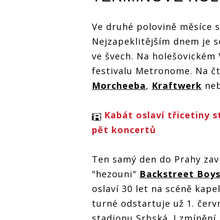
Ve druhé polovině měsíce se
Nejzapeklitějším dnem je s
ve švech. Na holešovickém 
festivalu Metronome. Na čt
Morcheeba
,
Kraftwerk
ne
Kabát oslaví třicetiny
pět koncertů
Ten samý den do Prahy zaví
"hezouni"
Backstreet Boy
oslaví 30 let na scéně kape
turné odstartuje už 1. če
stadionu Srbská. I zmínění