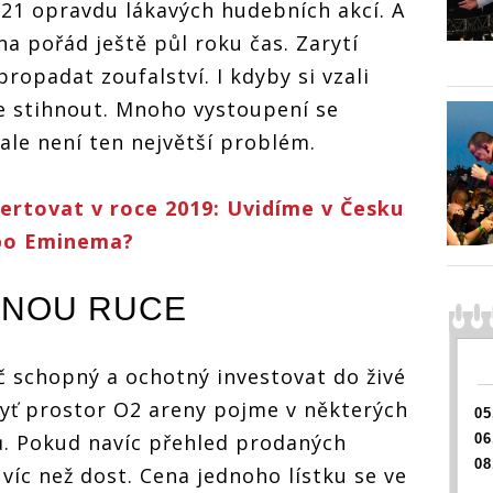
21 opravdu lákavých hudebních akcí. A
lehnem. V
učném
extrémně tučném
na pořád ještě půl roku čas. Zarytí
ají
měsíci zahrají
ropadat zoufalství. I kdyby si vzali
Maroon 5,
hil
Slipknot i Phil
e stihnout. Mnoho vystoupení se
Collins
ale není ten největší problém.
ertovat v roce 2019: Uvidíme v Česku
ebo Eminema?
 MNOU RUCE
ač schopný a ochotný investovat do živé
dyť prostor O2 areny pojme v některých
05
ků. Pokud navíc přehled prodaných
06
08
 víc než dost. Cena jednoho lístku se ve