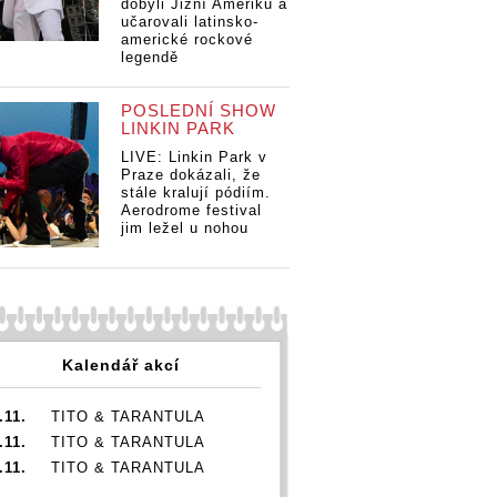
dobyli Jižní Ameriku a
lehnem. V
le
Maroon 5,
učarovali latinsko-
extrémně tučném
ex
Slipknot i Phil
americké rockové
legendě
měsíci zahrají
mě
Collins
Maroon 5,
Ma
Slipknot i Phil
Sl
POSLEDNÍ SHOW
Collins
Co
LINKIN PARK
LIVE: Linkin Park v
Praze dokázali, že
stále kralují pódiím.
Aerodrome festival
jim ležel u nohou
Kalendář akcí
.11.
TITO & TARANTULA
.11.
TITO & TARANTULA
.11.
TITO & TARANTULA