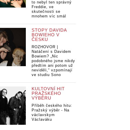
to nebyl ten správný
Freddie, ve
skutečnosti se
mnohem víc smál
STOPY DAVIDA
BOWIEHO V
ČESKU
ROZHOVOR |
Natáčení s Davidem
Bowiem? „Nic
podobného jsme nikdy
předtím ani potom už
neviděli,“ vzpomínají
ve studiu Sono
KULTOVNÍ HIT
PRAŽSKÉHO
VÝBĚRU
Příběh českého hitu:
Pražský výběr - Na
václavskym
Václaváku