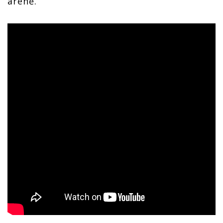
areně.