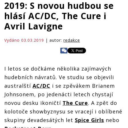
2019: S novou hudbou se
hlásí AC/DC, The Cure i
Avril Lavigne
Vydáno 03.03.2019
| autor:
redakce
I letos se dočkáme několika zajímavých
hudebních návratů. Ve studiu se objevili
australští
AC/DC
i se zpěvákem Brianem
Johnsonem, po jedenácti letech chystají
novou desku ikoničtí
The Cure
. A zpět do
kolotoče showbyznysu se vracejí i oblíbené
skupiny devadesátých let
Spice Girls
nebo