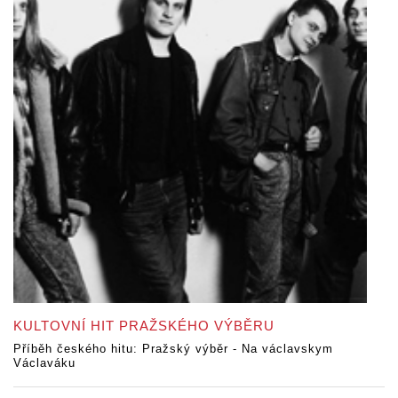
KULTOVNÍ HIT PRAŽSKÉHO VÝBĚRU
Příběh českého hitu: Pražský výběr - Na václavskym
Václaváku