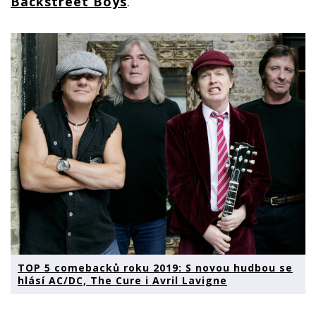
Backstreet Boys
.
TOP 5 comebacků roku 2019: S novou hudbou se
hlásí AC/DC, The Cure i Avril Lavigne