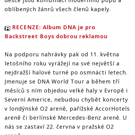
desce jsou kombinací moderního popu a
oblíbených žánrů všech členů kapely.
RECENZE: Album DNA je pro
Backstreet Boys dobrou reklamou
Na podporu nahrávky pak od 11. května
letošního roku vyrážejí na své největší a
nejdražší halové turné po osmnácti letech.
Jmenuje se DNA World Tour a během tří
měsíců s ním objedou velké haly v Evropě i
Severní Americe, nebudou chybět koncerty
v londýnské O2 areně, pařížské AccorHotels
areně či berlínské Mercedes-Benz areně. U
nás se zastaví 22. června v pražské O2