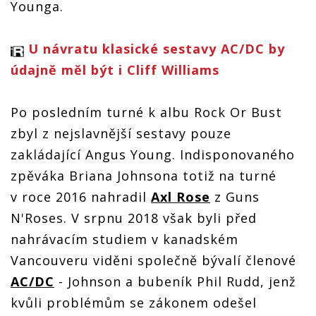
Younga.
U návratu klasické sestavy AC/DC by
údajně měl být i Cliff Williams
Po posledním turné k albu Rock Or Bust
zbyl z nejslavnější sestavy pouze
zakládající Angus Young. Indisponovaného
zpěváka Briana Johnsona totiž na turné
v roce 2016 nahradil
Axl Rose
z Guns
N'Roses. V srpnu 2018 však byli před
nahrávacím studiem v kanadském
Vancouveru viděni společně bývalí členové
AC/DC
- Johnson a bubeník Phil Rudd, jenž
kvůli problémům se zákonem odešel