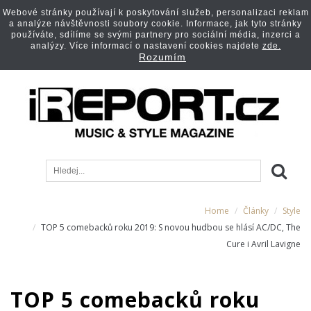
Webové stránky používají k poskytování služeb, personalizaci reklam
a analýze návštěvnosti soubory cookie. Informace, jak tyto stránky
používáte, sdílíme se svými partnery pro sociální média, inzerci a
analýzy. Více informací o nastavení cookies najdete
zde.
Rozumím
Home
Články
Style
TOP 5 comebacků roku 2019: S novou hudbou se hlásí AC/DC, The
Cure i Avril Lavigne
TOP 5 comebacků roku