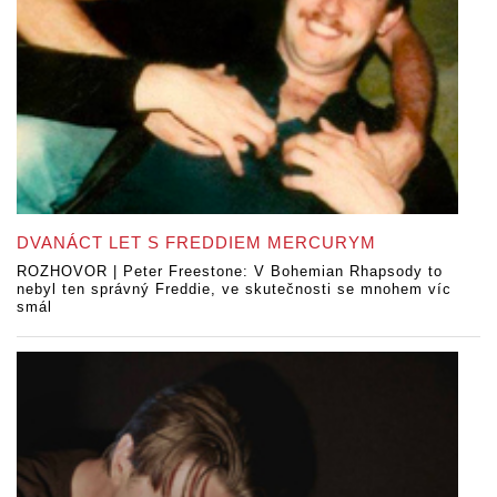
DVANÁCT LET S FREDDIEM MERCURYM
ROZHOVOR | Peter Freestone: V Bohemian Rhapsody to
nebyl ten správný Freddie, ve skutečnosti se mnohem víc
smál