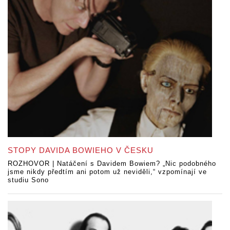
STOPY DAVIDA BOWIEHO V ČESKU
ROZHOVOR | Natáčení s Davidem Bowiem? „Nic podobného
jsme nikdy předtím ani potom už neviděli,“ vzpomínají ve
studiu Sono