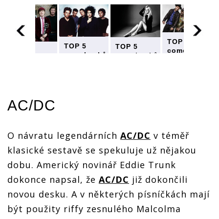
ů
TOP 5
TOP 5
TOP 5
comebacků
TOP 5
comebacků
comebacků
roku
comebacků
roku
roku
2019: S
roku
2019: S
2019: S
novou
2019: S
novou
novou
hudbou
novou
hudbou
hudbou
se hlásí
hudbou
se hlásí
se hlásí
AC/DC
AC/DC,
se hlásí
AC/DC,
AC/DC,
The Cure i
AC/DC,
The Cure i
The Cure i
Avril
The Cure i
Avril
Avril
Lavigne
Avril
O návratu legendárních
AC/DC
v téměř
Lavigne
Lavigne
Lavigne
klasické sestavě se spekuluje už nějakou
dobu. Americký novinář Eddie Trunk
dokonce napsal, že
AC/DC
již dokončili
novou desku. A v některých písníčkách mají
být použity riffy zesnulého Malcolma