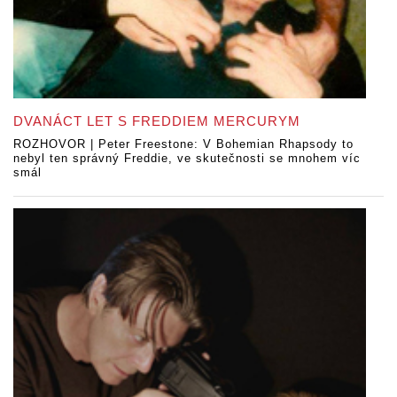
DVANÁCT LET S FREDDIEM MERCURYM
ROZHOVOR | Peter Freestone: V Bohemian Rhapsody to
nebyl ten správný Freddie, ve skutečnosti se mnohem víc
smál