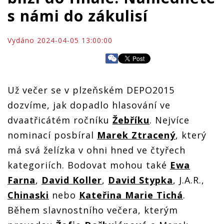
s námi do zákulisí
Vydáno 2024-04-05 13:00:00
Už večer se v plzeňském DEPO2015
dozvíme, jak dopadlo hlasování ve
dvaatřicátém ročníku
Žebříku
. Nejvíce
nominací posbíral
Marek Ztracený
, který
má svá želízka v ohni hned ve čtyřech
kategoriích. Bodovat mohou také
Ewa
Farna
,
David Koller
,
David Stypka
, J.A.R.,
Chinaski
nebo
Kateřina Marie Tichá
.
Během slavnostního večera, kterým