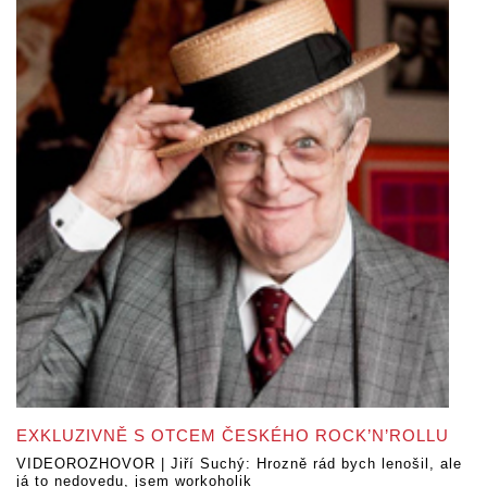
EXKLUZIVNĚ S OTCEM ČESKÉHO ROCK’N’ROLLU
VIDEOROZHOVOR | Jiří Suchý: Hrozně rád bych lenošil, ale
já to nedovedu, jsem workoholik