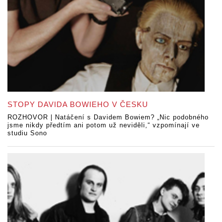
STOPY DAVIDA BOWIEHO V ČESKU
ROZHOVOR | Natáčení s Davidem Bowiem? „Nic podobného
jsme nikdy předtím ani potom už neviděli,“ vzpomínají ve
studiu Sono