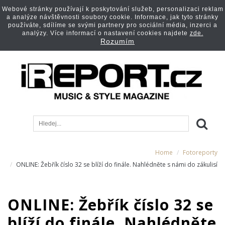
Webové stránky používají k poskytování služeb, personalizaci reklam
a analýze návštěvnosti soubory cookie. Informace, jak tyto stránky
používáte, sdílíme se svými partnery pro sociální média, inzerci a
analýzy. Více informací o nastavení cookies najdete
zde.
Rozumím
Home
Fotoreporty
ONLINE: Žebřík číslo 32 se blíží do finále. Nahlédněte s námi do zákulisí
ONLINE: Žebřík číslo 32 se
blíží do finále. Nahlédněte