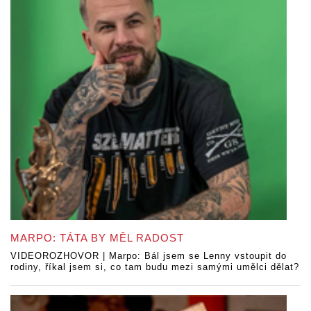
MARPO: TÁTA BY MĚL RADOST
VIDEOROZHOVOR | Marpo: Bál jsem se Lenny vstoupit do
rodiny, říkal jsem si, co tam budu mezi samými umělci dělat?