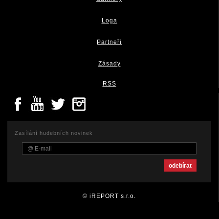
Loga
Partneři
Zásady
RSS
Zasílání hudebních novinek
© iREPORT s.r.o.