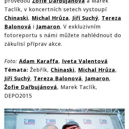
provedou
Žofie Dařbujánová
a Marek
Taclík, v koncertních setech vystoupí
Chinaski
,
Michal Hrůza
,
Jiří Suchý
,
Tereza
Balonová
i
Jamaron
. V exkluzivním
fotoreportu s námi můžete nahlédnout do
zákulisí příprav akce.
Foto:
Adam Karaffa
,
Iveta Valentová
Témata:
Žebřík,
Chinaski
,
Michal Hrůza
,
Jiří Suchý
,
Tereza Balonová
,
Jamaron
,
Žofie Dařbujánová
, Marek Taclík,
DEPO2015