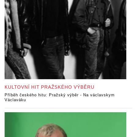
KULTOVNÍ HIT PRAŽSKÉHO VÝBĚRU
Příběh českého hitu: Pražský výběr - Na václavskym
Václaváku