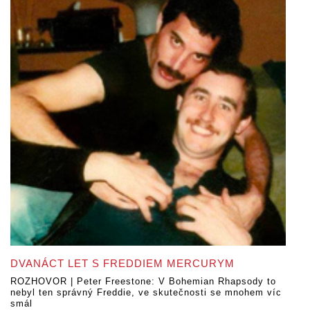
DVANÁCT LET S FREDDIEM MERCURYM
ROZHOVOR | Peter Freestone: V Bohemian Rhapsody to
nebyl ten správný Freddie, ve skutečnosti se mnohem víc
smál