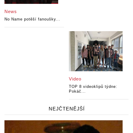
News
No Name potěší fanoušky...
Video
TOP 8 videoklipů týdne:
Pokáč...
NEJČTENĚJŠÍ