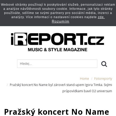
Webové stránky používají k poskytování služeb, personalizaci reklam
a analýze návštěvnosti soubory cookie. Informace, jak tyto stránky
používáte, sdílíme se svými partnery pro sociální média, inzerci a
analýzy. Více informací o nastavení cookies najdete
zde.
Rozumím
Home
Fotoreporty
Pražský koncert No Name byl zároveň stand-upem Igora Timka. Svými
průpovídkami bavil O2 universum
Pražský koncert No Name