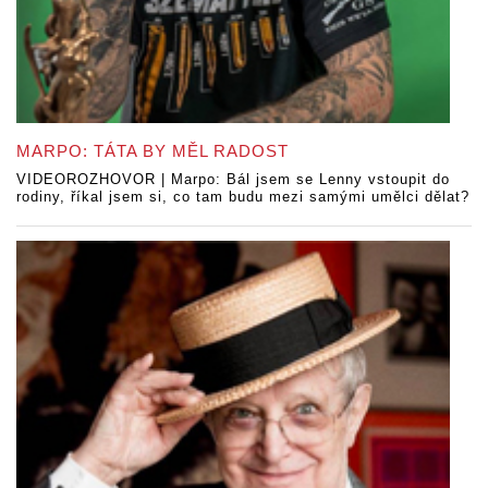
MARPO: TÁTA BY MĚL RADOST
VIDEOROZHOVOR | Marpo: Bál jsem se Lenny vstoupit do
rodiny, říkal jsem si, co tam budu mezi samými umělci dělat?