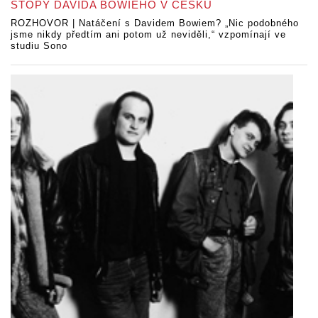
STOPY DAVIDA BOWIEHO V ČESKU
ROZHOVOR | Natáčení s Davidem Bowiem? „Nic podobného
jsme nikdy předtím ani potom už neviděli,“ vzpomínají ve
studiu Sono