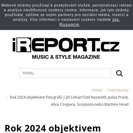
Webové stránky používají k poskytování služeb, personalizaci reklam
a analýze návštěvnosti soubory cookie. Informace, jak tyto stránky
používáte, sdílíme se svými partnery pro sociální média, inzerci a
analýzy. Více informací o nastavení cookies najdete
zde.
Rozumím
Home
Fotoreporty
Rok 2024 objektivem fotografů | Jiří Linhart fotil Nazareth, Judas Priest,
Alice Coopera, Scorpions nebo Machine Head
Rok 2024 objektivem