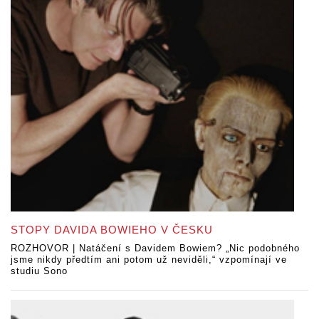
STOPY DAVIDA BOWIEHO V ČESKU
ROZHOVOR | Natáčení s Davidem Bowiem? „Nic podobného
jsme nikdy předtím ani potom už neviděli,“ vzpomínají ve
studiu Sono