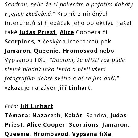
Sandrou, nebo že si pokecám a pofotím Kabáty
v jejich zkušebně."
Kromě zmíněných
interpretů si hledáček jeho objektivu našel
také
Judas Priest
,
Alice
Coopera či
Scorpions
, z českých interpretů pak
Jamaron
,
Queenie
,
Hromosvod
nebo
Vypsanou fiXu.
"Doufám, že příští rok bude
stejně plodný jako tento a přeji všem
fotografům dobré světlo a ať se jim daří,"
vzkazuje na závěr
Jiří Linhart
.
Foto:
Jiří Linhart
Témata:
Nazareth
,
Kabát
, Sandra,
Judas
Priest
,
Alice Cooper
,
Scorpions
,
Jamaron
,
Queenie
,
Hromosvod
,
Vypsaná fiXa