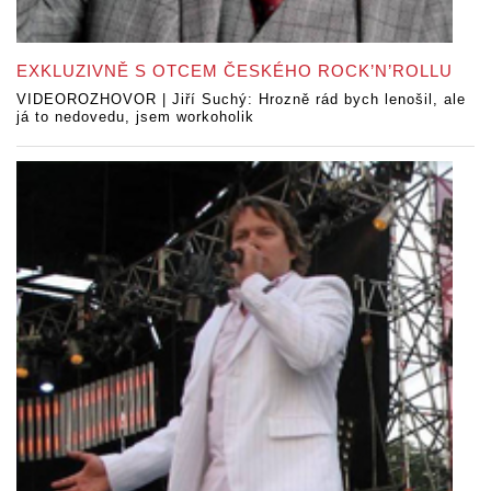
EXKLUZIVNĚ S OTCEM ČESKÉHO ROCK’N’ROLLU
VIDEOROZHOVOR | Jiří Suchý: Hrozně rád bych lenošil, ale
já to nedovedu, jsem workoholik