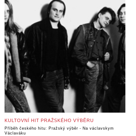
KULTOVNÍ HIT PRAŽSKÉHO VÝBĚRU
Příběh českého hitu: Pražský výběr - Na václavskym
Václaváku