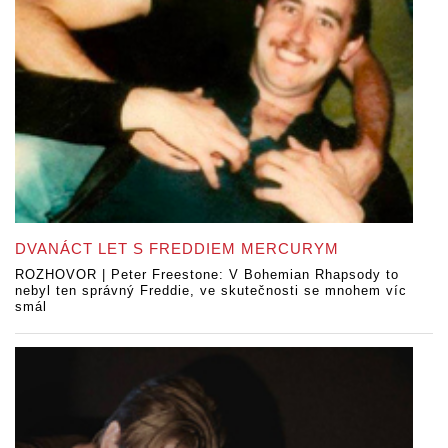
DVANÁCT LET S FREDDIEM MERCURYM
ROZHOVOR | Peter Freestone: V Bohemian Rhapsody to
nebyl ten správný Freddie, ve skutečnosti se mnohem víc
smál