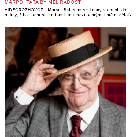
MARPO: TÁTA BY MĚL RADOST
VIDEOROZHOVOR | Marpo: Bál jsem se Lenny vstoupit do
rodiny, říkal jsem si, co tam budu mezi samými umělci dělat?