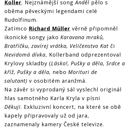
Koller
. Nejznámější song
Anděl
pělo s
oběma pěveckými legendami celé
Rudolfinum.
Zatímco
Richard Müller
věrně připomněl
ikonické songy jako
Karavana mraků,
Bratříčku, zavírej vrátka, Veličenstvo Kat
či
Nevidomá dívka
, Kollerband odprezentoval
Krylovy skladby (
Lásko!, Pušky a děla, Srdce a
kříž, Pušky a děla,
nebo
Morituri de
salutant)
v osobitém aranžmá.
Na závěr si vyprodaný sál vyslechl originál
hlas samotného Karla Kryla v písni
Děkuji
. Exkluzivní koncert, na které se obě
kapely připravovaly už od jara,
zaznamenaly kamery České televize.