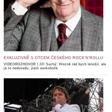
EXKLUZIVNĚ S OTCEM ČESKÉHO ROCK’N’ROLLU
VIDEOROZHOVOR | Jiří Suchý: Hrozně rád bych lenošil, ale
já to nedovedu, jsem workoholik