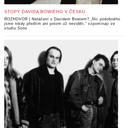
STOPY DAVIDA BOWIEHO V ČESKU
ROZHOVOR | Natáčení s Davidem Bowiem? „Nic podobného
jsme nikdy předtím ani potom už neviděli,“ vzpomínají ve
studiu Sono