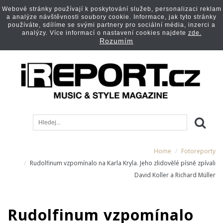
Webové stránky používají k poskytování služeb, personalizaci reklam
a analýze návštěvnosti soubory cookie. Informace, jak tyto stránky
používáte, sdílíme se svými partnery pro sociální média, inzerci a
analýzy. Více informací o nastavení cookies najdete
zde.
Rozumím
Home
Fotoreporty
Rudolfinum vzpomínalo na Karla Kryla. Jeho zlidovělé písně zpívali
David Koller a Richard Müller
Rudolfinum vzpomínalo