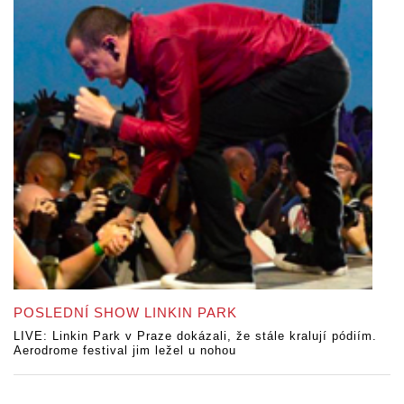
POSLEDNÍ SHOW LINKIN PARK
LIVE: Linkin Park v Praze dokázali, že stále kralují pódiím.
Aerodrome festival jim ležel u nohou