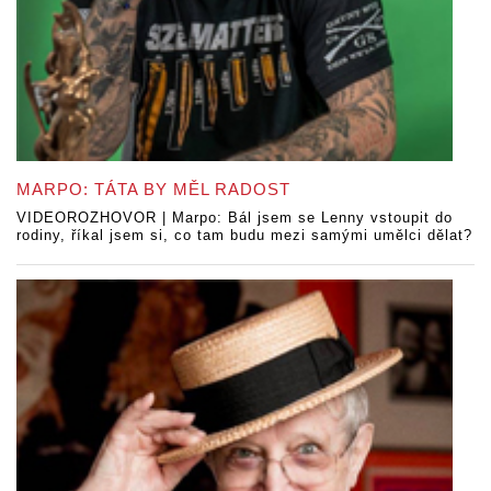
MARPO: TÁTA BY MĚL RADOST
VIDEOROZHOVOR | Marpo: Bál jsem se Lenny vstoupit do
rodiny, říkal jsem si, co tam budu mezi samými umělci dělat?