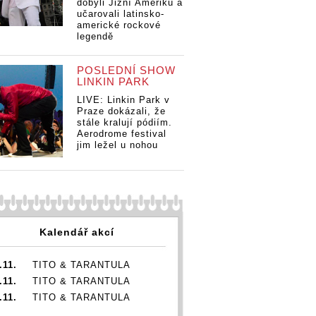
dobyli Jižní Ameriku a
učarovali latinsko-
americké rockové
legendě
POSLEDNÍ SHOW
LINKIN PARK
LIVE: Linkin Park v
Praze dokázali, že
stále kralují pódiím.
Aerodrome festival
jim ležel u nohou
Kalendář akcí
.11.
TITO & TARANTULA
.11.
TITO & TARANTULA
.11.
TITO & TARANTULA