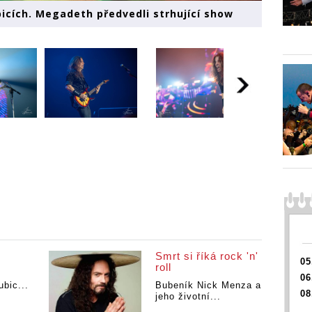
icích. Megadeth předvedli strhující show
Smrt si říká rock 'n'
05
roll
06
ubic...
Bubeník Nick Menza a
08
jeho životní...