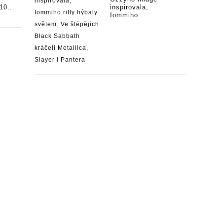
10...
inspirovala,
Iommiho...