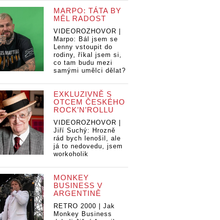
MARPO: TÁTA BY
MĚL RADOST
VIDEOROZHOVOR |
Marpo: Bál jsem se
Lenny vstoupit do
rodiny, říkal jsem si,
co tam budu mezi
samými umělci dělat?
EXKLUZIVNĚ S
OTCEM ČESKÉHO
ROCK’N’ROLLU
VIDEOROZHOVOR |
Jiří Suchý: Hrozně
rád bych lenošil, ale
já to nedovedu, jsem
workoholik
MONKEY
BUSINESS V
ARGENTINĚ
RETRO 2000 | Jak
Monkey Business