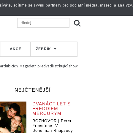
váte, sdílíme se svými partnery pro sociální média, inzerci a analýzy.
AKCE
ŽEBŘÍK
ardubicích. Megadeth předvedli strhující show
NEJČTENĚJŠÍ
DVANÁCT LET S
FREDDIEM
MERCURYM
ROZHOVOR | Peter
Freestone: V
Bohemian Rhapsody