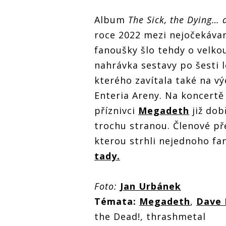
Album
The Sick, the Dying… 
roce 2022 mezi nejočekávan
fanoušky šlo tehdy o velkou
nahrávka sestavy po šesti l
kterého zavítala také na v
Enteria Areny. Na koncertě 
příznivci
Megadeth
již dob
trochu stranou. Členové př
kterou strhli nejednoho f
tady.
Foto:
Jan Urbánek
Témata:
Megadeth
,
Dave 
the Dead!, thrashmetal