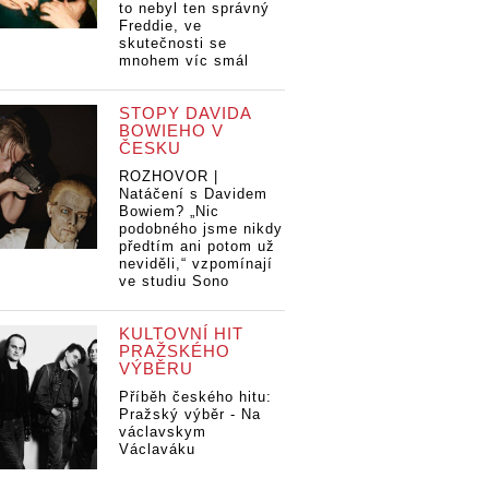
to nebyl ten správný
Freddie, ve
skutečnosti se
mnohem víc smál
STOPY DAVIDA
BOWIEHO V
ČESKU
ROZHOVOR |
Natáčení s Davidem
Bowiem? „Nic
podobného jsme nikdy
předtím ani potom už
neviděli,“ vzpomínají
ve studiu Sono
KULTOVNÍ HIT
PRAŽSKÉHO
VÝBĚRU
Příběh českého hitu:
Pražský výběr - Na
václavskym
Václaváku