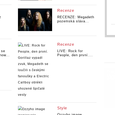
Recenze
z
RECENZE: Megadeth
pozemská sláva...
Recenze
 se
LIVE: Rock for
how...
People, den první....
Style
Ozzyho image