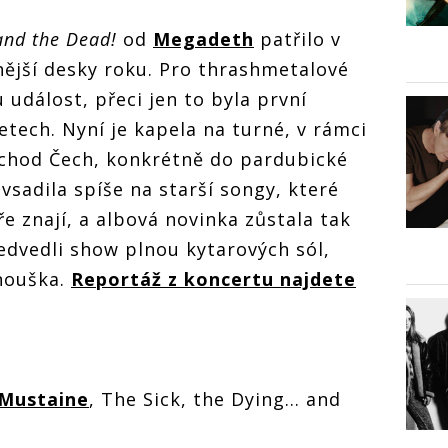
and the Dead!
od
Megadeth
patřilo v
ější desky roku. Pro thrashmetalové
 událost, přeci jen to byla první
etech. Nyní je kapela na turné, v rámci
ýchod Čech, konkrétně do pardubické
vsadila spíše na starší songy, které
ře znají, a albová novinka zůstala tak
edvedli show plnou kytarových sól,
anouška.
Reportáž z koncertu najdete
Mustaine
, The Sick, the Dying… and