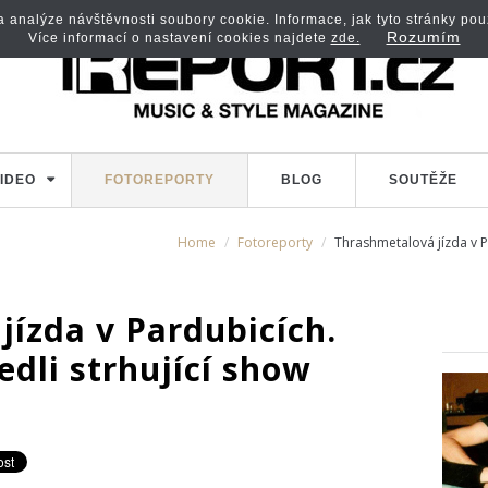
analýze návštěvnosti soubory cookie. Informace, jak tyto stránky použí
Rozumím
Více informací o nastavení cookies najdete
zde.
IDEO
FOTOREPORTY
BLOG
SOUTĚŽE
Home
Fotoreporty
Thrashmetalová jízda v P
ízda v Pardubicích.
dli strhující show