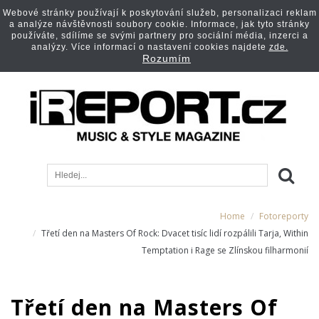
Webové stránky používají k poskytování služeb, personalizaci reklam
a analýze návštěvnosti soubory cookie. Informace, jak tyto stránky
používáte, sdílíme se svými partnery pro sociální média, inzerci a
analýzy. Více informací o nastavení cookies najdete
zde.
Rozumím
Home
Fotoreporty
Třetí den na Masters Of Rock: Dvacet tisíc lidí rozpálili Tarja, Within
Temptation i Rage se Zlínskou filharmonií
Třetí den na Masters Of