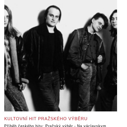
KULTOVNÍ HIT PRAŽSKÉHO VÝBĚRU
Příběh českého hitu: Pražský výběr - Na václavskym