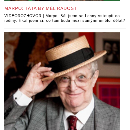
MARPO: TÁTA BY MĚL RADOST
VIDEOROZHOVOR | Marpo: Bál jsem se Lenny vstoupit do
rodiny, říkal jsem si, co tam budu mezi samými umělci dělat?