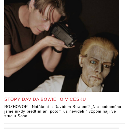
STOPY DAVIDA BOWIEHO V ČESKU
ROZHOVOR | Natáčení s Davidem Bowiem? „Nic podobného
jsme nikdy předtím ani potom už neviděli,“ vzpomínají ve
studiu Sono