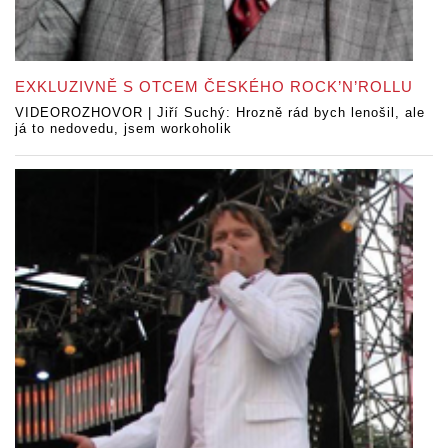
EXKLUZIVNĚ S OTCEM ČESKÉHO ROCK’N’ROLLU
VIDEOROZHOVOR | Jiří Suchý: Hrozně rád bych lenošil, ale
já to nedovedu, jsem workoholik