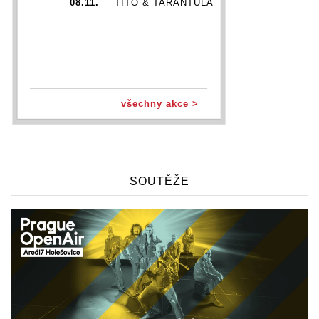
08.11.
TITO & TARANTULA
všechny akce >
SOUTĚŽE