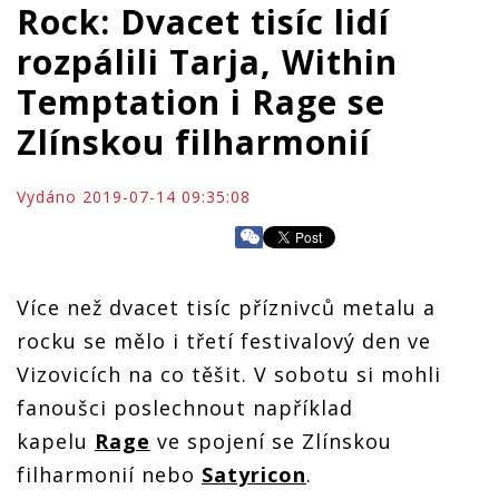
Rock: Dvacet tisíc lidí
rozpálili Tarja, Within
Temptation i Rage se
Zlínskou filharmonií
Vydáno 2019-07-14 09:35:08
Více než dvacet tisíc příznivců m
etalu a
rocku
se mělo i třetí festivalový den ve
Vizovicích na co těšit. V sobotu si mohli
fanoušci poslechnout například
kapelu
Rage
ve spojení
se Zlínskou
filharmonií nebo
Satyricon
.