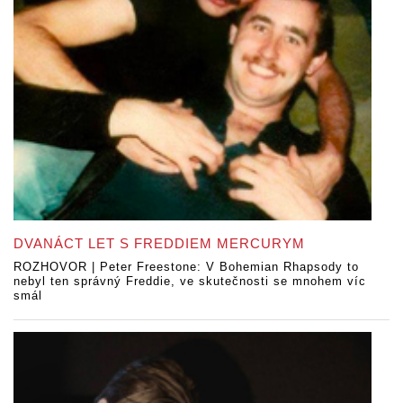
DVANÁCT LET S FREDDIEM MERCURYM
ROZHOVOR | Peter Freestone: V Bohemian Rhapsody to
nebyl ten správný Freddie, ve skutečnosti se mnohem víc
smál