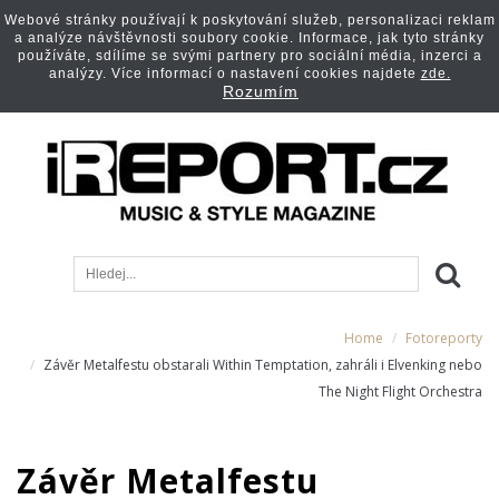
Webové stránky používají k poskytování služeb, personalizaci reklam
a analýze návštěvnosti soubory cookie. Informace, jak tyto stránky
používáte, sdílíme se svými partnery pro sociální média, inzerci a
analýzy. Více informací o nastavení cookies najdete
zde.
Rozumím
Home
Fotoreporty
Závěr Metalfestu obstarali Within Temptation, zahráli i Elvenking nebo
The Night Flight Orchestra
Závěr Metalfestu