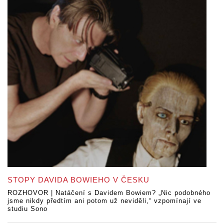
STOPY DAVIDA BOWIEHO V ČESKU
ROZHOVOR | Natáčení s Davidem Bowiem? „Nic podobného
jsme nikdy předtím ani potom už neviděli,“ vzpomínají ve
studiu Sono