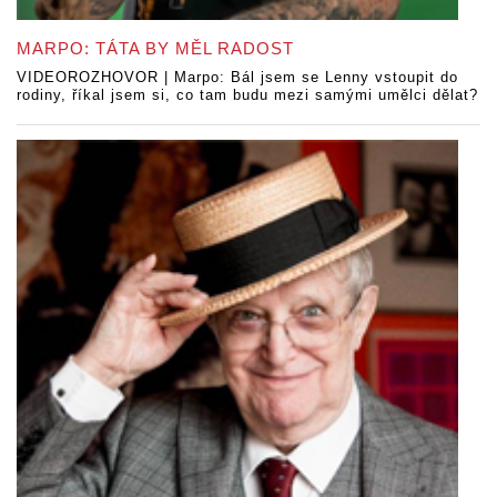
MARPO: TÁTA BY MĚL RADOST
VIDEOROZHOVOR | Marpo: Bál jsem se Lenny vstoupit do
rodiny, říkal jsem si, co tam budu mezi samými umělci dělat?