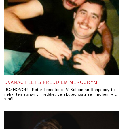
DVANÁCT LET S FREDDIEM MERCURYM
ROZHOVOR | Peter Freestone: V Bohemian Rhapsody to
nebyl ten správný Freddie, ve skutečnosti se mnohem víc
smál