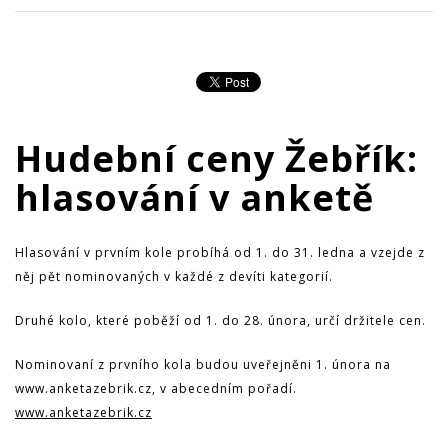
Hudební ceny Žebřík:
hlasování v anketě
Hlasování v prvním kole probíhá od 1. do 31. ledna a vzejde z
něj pět nominovaných v každé z devíti kategorií.
Druhé kolo, které poběží od 1. do 28. února, určí držitele cen.
Nominovaní z prvního kola budou uveřejněni 1. února na
www.anketazebrik.cz, v abecedním pořadí.
www.anketazebrik.cz