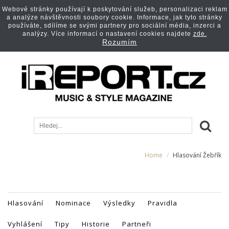
Webové stránky používají k poskytování služeb, personalizaci reklam
a analýze návštěvnosti soubory cookie. Informace, jak tyto stránky
používáte, sdílíme se svými partnery pro sociální média, inzerci a
analýzy. Více informací o nastavení cookies najdete
zde.
Rozumím
Home
Hlasování Žebřík
Hlasování
Nominace
Výsledky
Pravidla
Vyhlášení
Tipy
Historie
Partneři