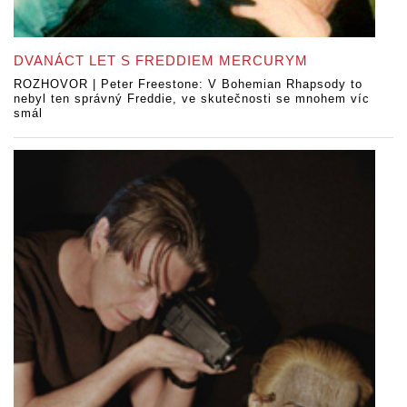
DVANÁCT LET S FREDDIEM MERCURYM
ROZHOVOR | Peter Freestone: V Bohemian Rhapsody to
nebyl ten správný Freddie, ve skutečnosti se mnohem víc
smál