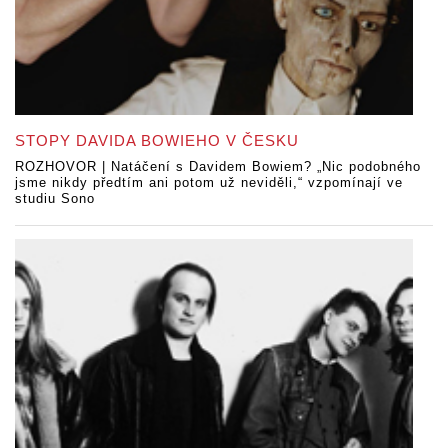
STOPY DAVIDA BOWIEHO V ČESKU
ROZHOVOR | Natáčení s Davidem Bowiem? „Nic podobného
jsme nikdy předtím ani potom už neviděli,“ vzpomínají ve
studiu Sono