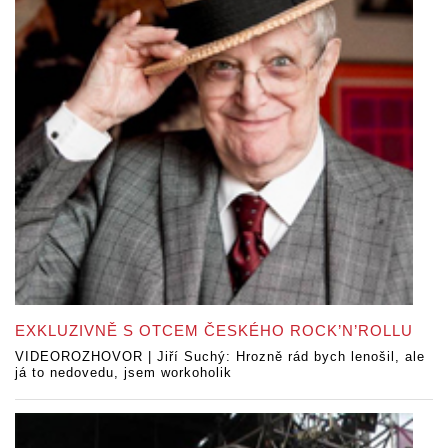
EXKLUZIVNĚ S OTCEM ČESKÉHO ROCK’N’ROLLU
VIDEOROZHOVOR | Jiří Suchý: Hrozně rád bych lenošil, ale
já to nedovedu, jsem workoholik