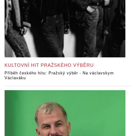
KULTOVNÍ HIT PRAŽSKÉHO VÝBĚRU
Příběh českého hitu: Pražský výběr - Na václavskym
Václaváku