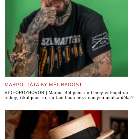
MARPO: TÁTA BY MĚL RADOST
VIDEOROZHOVOR | Marpo: Bál jsem se Lenny vstoupit do
rodiny, říkal jsem si, co tam budu mezi samými umělci dělat?